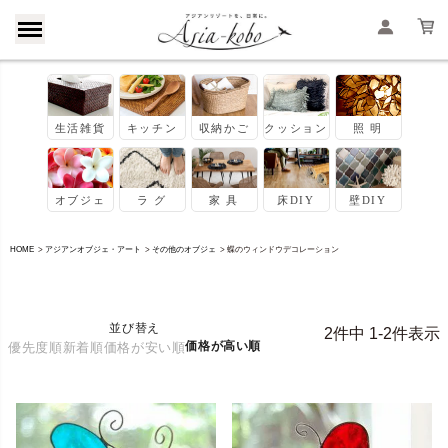
HOME
アジアンオブジェ・アート
その他のオブジェ
蝶のウィンドウデコレーション
並び替え
2
件中
1
-
2
件表示
価格が高い順
優先度順
新着順
価格が安い順