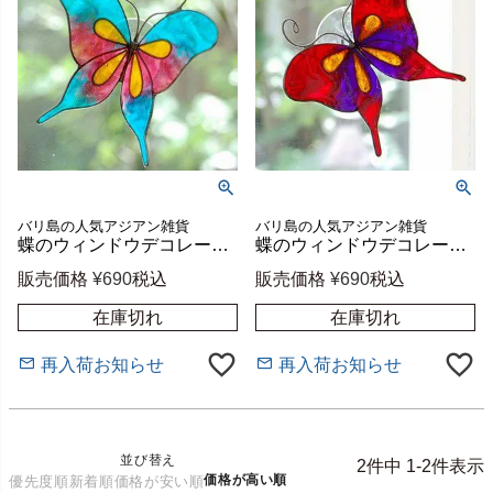
バリ島の人気アジアン雑貨
バリ島の人気アジアン雑貨
蝶のウィンドウデコレーション[ピンク×ウォーター][Mサイズ][9483]【アジアン雑貨のアジア工房本店】
蝶のウィンドウデコレーション[レッド×バイオレット][Mサイズ][9481]【アジアン雑貨のアジア工房本店】
販売価格
¥
690
税込
販売価格
¥
690
税込
在庫切れ
在庫切れ
再入荷お知らせ
再入荷お知らせ
並び替え
2
件中
1
-
2
件表示
価格が高い順
優先度順
新着順
価格が安い順