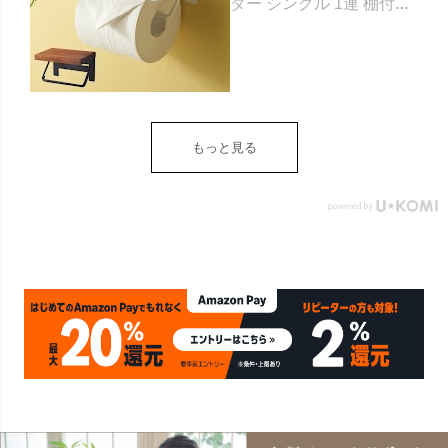
ダー シングル 1連 棚付き
天然木 木製 アイアン 約
W 16cm D 11.5cm H
9.5cm ブラウン ベージュ
トイレットペーパー ホル
ダー 収納 DIY アンティー
ク ヴィンテージ ナチュラ
もっと見る
ル Sylph シルフ おしゃれ
北欧 リゾート 雑貨 インテ
リア アジアン [84302] ホ
ワイト