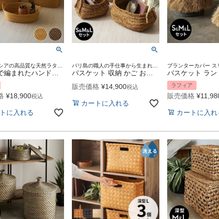
インドネシアの高品質な天然ラタンを使用し、バリ島の熟練した職人がハンドメイドで一つひとつ丁寧に仕上げたバスケット
バリ島の職人の手仕事から生まれる、温もり溢れるアバカ素材のバスケット。
ラタンで編まれたハンドル付きの浅型オーバル収納バスケット（SMLサイズセット）[set-14178-14180]
バスケット 収納 かご おしゃれ 小物入れ アジアン雑貨 バナナリーフ 3個セット 楕円 ディスプレイ インテリア かご アジアン バリ 雑貨 かごバスケット 持ち手 キッチン カゴ リビング ランドリー アジア雑貨 北欧 リゾート バリ島のアジアンバスケット [set-14193-14195]
ラフィア
販売価格
¥
14,900
税込
格
¥
18,900
販売価格
¥
11,98
税込
カートに入れる
トに入れる
カートに入れ