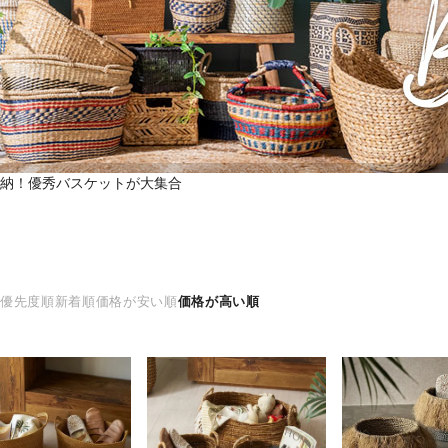
納！優秀バスケットが大集合
え
優先度順
新着順
価格が安い順
価格が高い順