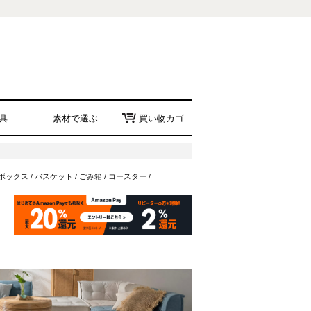
具
素材で選ぶ
買い物カゴ
ボックス
/
バスケット
/
ごみ箱
/
コースター
/