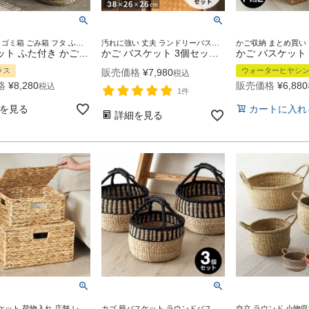
カゴ かご ゴミ箱 ごみ箱 フタ ふた 蓋 つき 付き リビング 店舗 カフェ レストラン おもちゃ入れ アフリカン アフリカ ベルベルバスケット セネガルバスケット アフリカンバスケット
汚れに強い 丈夫 ランドリーバスケット 洗濯かご フェイクシダー
バスケット ふた付き かごバスケット ポット シーグラス 3点セット S M L ナチュラル 収納 蓋付き シーグラスバスケット 収納バスケット ダストボックス 荷物入れ 荷物かご おしゃれ 北欧 リゾート 雑貨 インテリア アジアン雑貨 アジアン 雑貨 [vn50575-set]
かご バスケット 3個セット 洗える 白樺風 籠 ポリエチレン製 深型タイプ 約 W 38 × D 26 × H 26 丸洗い 白樺かご風 収納バスケット 収納ボックス 収納かご カラーボックス対応 インナーボックス おしゃれ 北欧 モダン シンプル アジアン雑貨 韓国インテリア [set-b-66]
ラス
ウォーターヒヤシ
販売価格
¥
7,980
税込
格
¥
8,280
販売価格
¥
6,880
税込
1件
を見る
カートに入れ
詳細を見る
かごバスケット 荷物入れ 店舗 レストラン カフェ スパ エステ 取っ手付き 長方形 洗面所 台所 リビング おもちゃ入れ おもちゃ収納 衣装ケース 衣類入れ 収納ケース タオル収納 ギフト
カゴ 籠バスケット ラウンドバスケット 収納ボックス リビング