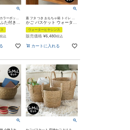
かご収納 まとめ買い カラーボックス おもちゃ箱 トイレ 大きい
蓋 フタ つき おもちゃ箱 トイレ おむつ ランドリーバスケット
かご バスケット ふた付き 持ち手 ウォーターヒヤシンス 深型 MLサイズ 2個セット W 35cm D 25cm H 24cm [set-51318-51319]【 収納 収納ボックス フタ付き 蓋付き かご カゴ スタッキング おしゃれ 北欧 BOHO ボーホー モロッカン アジアン アジアン雑貨 韓国 】
かご バスケット ウォーターヒヤシンス M L 2個セット ふた付き 約 W 43cm D 35cm H 23cm [set-51278-51279]【 カゴ 収納バスケット 収納ボックス 荷物 おもちゃ 雑貨 衣類 収納 入れ ケース ハンドル 持ち手 付き おしゃれ 北欧 リゾート ナチュラル アジアン 雑貨 】
ンス
ウォーターヒヤシンス
販売価格
¥
6,480
税込
税込
る
カートに入れる
自立 ラウンド 小物収納 小物入れ 整理整頓 取っ手 ハンドル リビング収納 おもちゃ入れ ランドリー 洗濯 脱衣 リビング ダイニング キッチン 玄関 子供部屋 洗面所 プレゼント ギフト
かごバスケット 収納かご おもちゃ収納 ランドリーバスケット