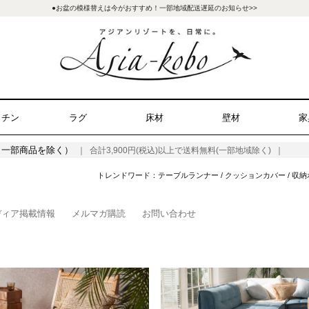
●お盆の模様替えは今がおすすめ！一部地域配送遅延のお知らせ>>
ッチン
ラグ
床材
壁材
家
（一部商品を除く）
｜ 合計3,900円(税込)以上で送料無料(一部地域除く) ｜
トレンドワード：
テーブルランナー
/
クッションカバー
/
収納
ディア掲載情報
メルマガ購読
お問い合わせ