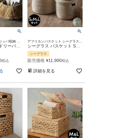
プランターカバー スリッパ収納 荷物入れ ハンドメイド 衣類 洗濯物 おもちゃ 小物 カゴ 籠 かご 店舗 カフェ レストラン サロン スパ ホテル 天然素材 アジアンリゾート プレゼント
アフリカンバスケット シーグラスバスケット 収納バスケット ストッカー カゴ 収納ケース 荷物かご 蓋つき フタ付き 水草 ぷっくり インテリア アジアン 雑貨 ベルベルバスケット
バスケット ランドリーバスケット 3点セット S M L ラフィア ナチュラル かごバスケット 収納 収納バスケット 洗濯物入れ おもちゃ入れ リビング ダイニング 寝室 キッチン 洗面所 おしゃれ 北欧 リゾート 雑貨 バリ インテリア アジアン [set-14064]
シーグラス バスケット S・M・L 3個セット 収納 フタ付き 天然水草 アジアン[stc-va51]
シーグラス
0
販売価格
¥
11,900
税込
税込
る
詳細を見る