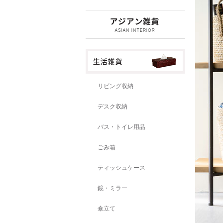
リビング収納
デスク収納
バス・トイレ用品
ごみ箱
ティッシュケース
鏡・ミラー
傘立て