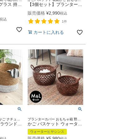
バスケット シーグラス 持ち手付き S M L 3個セット ナチュラル レッド ブルー かごバスケット 収納 天然素材 かご 籠 丸 円形 丸型 カゴ 小物入れ 収納ケース 収納かご 見せる収納 インテリア おしゃれ 北欧 雑貨 アジアン アジアン雑貨 [set-vn5]
【3個セット】プランターカバー 植木鉢カバー バスケット 持ち手付き ラッシュ製（い草） S.M.L3個セット [set-67084-67086]【 鉢カバー 5号 6.5号 7号 8号 9号 プランター入れ カバー ポット かご 籠 観葉植物 北欧 おしゃれ アジアン 雑貨 アジアン雑貨 】
販売価格
¥
2,990
税込
税込
1件
カートに入れる
かごバスケット 収納かご ナチュラル雑貨 取っ手付き ラウンド型
プランターカバー おもちゃ箱 野菜 果物 ストッカー キッチン
バスケット かご ラウンド バイカラーバスケット シーグラス 持ち手つき S M 2個セット ナチュラル × ホワイト [set-va51219-20]【 カゴ 籠 収納バスケット おもちゃ入れ 洗濯かご ランドリーバスケット お洒落 おしゃれ キッズルーム リビング アジアン 雑貨 アジア 】
かご バスケット ウォーターヒヤシンス M L 2個セット 約 W 46cm D 46cm H 27cm [set-51280-51281]【 カゴ 収納かご 収納バスケット 収納ボックス 荷物 おもちゃ 雑貨 衣類 収納 入れ ケース ハンドル 持ち手 付き おしゃれ 北欧 リゾート ナチュラル アジアン 雑貨 】
ウォーターヒヤシンス
販売価格
¥
5,980
税込
税込