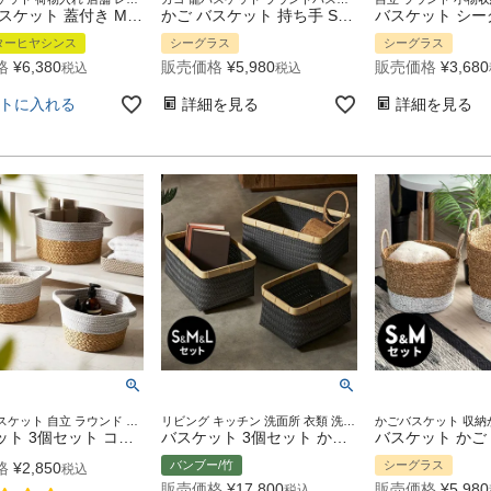
かご バスケット 蓋付き M L 2個セット 収納バスケット 収納ボックス 持ち手 ハンドル 付き 約 W 43 cm D 35 cm H 23 cm カゴ 荷物 おもちゃ 衣類 収納 入れ ケース ウォーターヒヤシンス ナチュラル おしゃれ 北欧 リゾート 雑貨 インテリア アジアン [set-51369-51370]
かご バスケット 持ち手 SML3個セット シーグラス製 ラウンド型 ナチュラル×黒 [set-51193-95]【 かごバスケット カゴ 収納かご 収納バスケット 北欧 ボーホー 収納 小物入れ 籠 カゴバスケット おしゃれ かわいい アジアン雑貨 アジアン 雑貨 バリ雑貨 】
ターヒヤシンス
シーグラス
シーグラス
格
¥
6,380
販売価格
¥
5,980
販売価格
¥
3,680
税込
税込
トに入れる
詳細を見る
詳細を見る
ロープバスケット 自立 ラウンド 重ねて収納 スタッキング ハンドル コットンロープ カラーボックス対応 カウンター収納 リビング ダイニング キッチン 玄関 子供部屋 プレゼント
リビング キッチン 洗面所 衣類 洗濯物 おもちゃ バッグ 入れ 店舗 レストラン カフェ シンプルモダン モダン リゾートインテリア カゴ 籠 バス トイレ 異素材 バイカラー ハンドメイド
バスケット 3個セット コットンロープ ラッシュ製 持ち手付き バイカラー S.M.L かごバスケット 収納 かご 籠 丸 円形 丸型 プランターカバー 鉢カバー サイズ違い 5号鉢 6号鉢 7号鉢対応 インテリア おしゃれ 北欧 アジアン 雑貨 アジアン雑貨 [set-67119-67121]
バスケット 3個セット かご 27.6L バンブー 竹 プラスチック 約 W 40cm D 30cm H 23cm ランドリーバスケット 耐水 レクタングル かごバスケット 収納 収納バスケット 洗濯物入れ 荷物入れ かばん入れ 小物入れ おしゃれ 北欧 雑貨 インテリア リゾート アジアン [set-14065]
バンブー/竹
シーグラス
格
¥
2,850
税込
販売価格
¥
17,800
販売価格
¥
5,980
税込