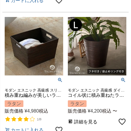
カートに入れる
モダン エスニック 高級感 スリッパ収納 スリッパ立て かご 籠 ハンドメイド 手作り 玄関 マガジン 本 店舗 カフェ レストラン 四角 引っ越し 結婚 祝い 模様替え ギフト プレゼント
モダン エスニック 高級感 ダイニング 寝室 かご 小物収納 ハンドメイド 手作り キッチン 店舗 カフェ レストラン スリッパ入れ 屑籠 引っ越し 結婚 祝い 模様替え ギフト プレゼント
積み重ね編みが美しいラタンのランドリーバスケット TSUMUKURI 約W41×D34×H26cm [6256]
コイル状に積み重ねたラタンのマルチバスケット TSUMUKURI Lサイズ 約直径30×H32cm 容量13L [13060]
ラタン
ラタン
販売価格
¥
4,980
税込
販売価格
¥
4,200
税込
〜
1件
詳細を見る
カートに入れる