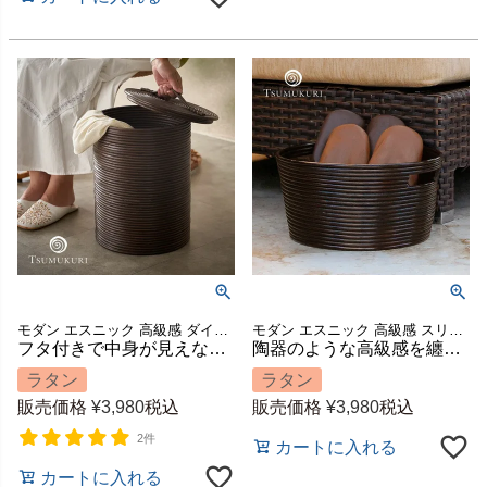
モダン エスニック 高級感 ダイニング 寝室 かご 籠 小物収納 ハンドメイド 手作り キッチン 店舗 カフェ レストラン 大きい 大きめ 引っ越し 結婚 祝い 模様替え ギフト プレゼント
モダン エスニック 高級感 スリッパ収納 スリッパ立て かご 籠 スリッパ入れ ハンドメイド 手作り 玄関 店舗 カフェ レストラン オーバル 模様替え ギフト プレゼント
フタ付きで中身が見えないラタンのごみ箱 丸型 約16L 約W27×D27×H36cm TSUMUKURI ツムクリ [6251]
陶器のような高級感を纏うツムクリのオーバルバスケット 約W37×D32×H18cm TSUMUKURI [6255]
ラタン
ラタン
販売価格
¥
3,980
税込
販売価格
¥
3,980
税込
2件
カートに入れる
カートに入れる