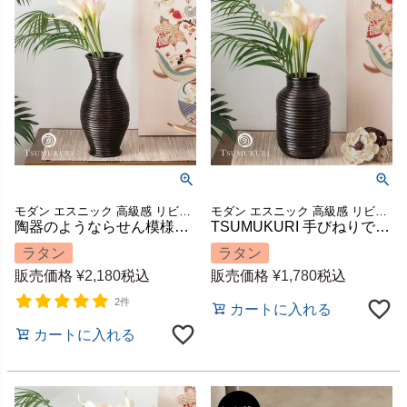
モダン エスニック 高級感 リビング 玄関 寝室 置き物 置物 ハンドメイド 手作り ディスプレイ 飾り 装飾 店舗 カフェ レストラン 収納 筒 筒型 祝い 模様替え ギフト プレゼント
モダン エスニック 高級感 リビング 玄関 寝室 置き物 置物 ハンドメイド 手作り ディスプレイ 飾り 装飾 店舗 カフェ レストラン 収納 筒 筒型 祝い 模様替え ギフト プレゼント
陶器のようならせん模様が美しいラタンのフラワーベース くびれ型 高さ約30cm TSUMUKURI [12670]
TSUMUKURI 手びねりで積み重ねたラタンのフラワーベース 壺型 約W14×D14×H21cm [12660]
ラタン
ラタン
販売価格
¥
2,180
税込
販売価格
¥
1,780
税込
2件
カートに入れる
カートに入れる