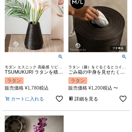
モダン エスニック 高級感 リビング 玄関 寝室 置き物 置物 ハンドメイド 手作り ディスプレイ 飾り 装飾 店舗 カフェ レストラン 収納 筒 筒型 祝い 模様替え ギフト プレゼント
ラタン（籐）をぐるぐるとコイル状にして重ねて作られたマルチバスケットに、ぴったりサイズの専用フタが新登場！
TSUMUKURI ラタンを積み重ねた円錐型フラワーベース 水入れ不可 約W14×D14×H20cm [12661]
ごみ箱の中身を見せたくない方におすすめ【TSUMUKURI】ラタンのマルチバスケットの蓋 M/ L [1432]
ラタン
ラタン
販売価格
¥
1,780
税込
販売価格
¥
1,200
税込
〜
カートに入れる
詳細を見る