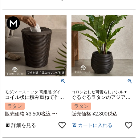
モダン エスニック 高級感 ダイニング 寝室 かご 籠 小物収納 ハンドメイド 手作り キッチン 店舗 カフェ レストラン スリッパ入れ 屑籠 引っ越し 祝い 模様替え ギフト プレゼント
コロンとした可愛らしいシルエットのプランターカバー
コイル状に積み重ねて作るラタンのマルチバスケット TSUMUKURI Mサイズ 直径約25×H28cm 7L 蓋・袋止めリング付き [13050]
ぐるぐるラタンのアジアンプランターカバー [14278]
ラタン
ラタン
販売価格
¥
3,500
税込
〜
販売価格
¥
2,800
税込
詳細を見る
カートに入れる