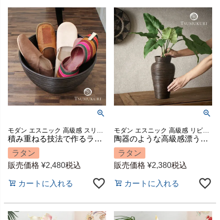
モダン エスニック 高級感 スリッパ収納 スリッパ立て かご 籠 スリッパ入れ ハンドメイド 手作り 玄関 店舗 カフェ レストラン ラウンド 鉢カバー 模様替え ギフト プレゼント
モダン エスニック 高級感 リビング 玄関 寝室 置き物 置物 ハンドメイド 手作り ごみ箱 ゴミ箱 ダストボックス 店舗 カフェ レストラン 収納 模様替え ギフト プレゼント
積み重ねる技法で作るラタンのボウル型バスケット TSUMUKURI ブラウン [6252]
陶器のような高級感漂うラタンの壺型バスケット 約W20×D20×H30cm 水入れ不可 TSUMUKURI [6253]
ラタン
ラタン
販売価格
¥
2,480
税込
販売価格
¥
2,380
税込
カートに入れる
カートに入れる