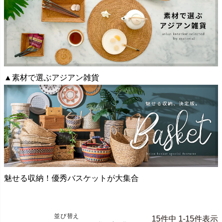
▲素材で選ぶアジアン雑貨
魅せる収納！優秀バスケットが大集合
並び替え
15
件中
1
-
15
件表示