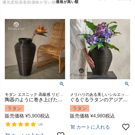
価格が高い順
優先度順
新着順
価格が安い順
モダン エスニック 高級感 リビング 玄関 寝室 置き物 置物 ハンドメイド 手作り ごみ箱 ゴミ箱 ダストボックス 店舗 カフェ レストラン 収納 筒 筒型 祝い 模様替え ギフト プレゼント
メリハリのある美しいシルエットが目を引くバスケット
陶器のように巻き上げたラタンの壷型バスケット 造花・ドライフラワー用 高さ60cm 水入れ不可 TSUMUKURI [6301]
ぐるぐるラタンのアジアンな壺型バスケット [14279]
ラタン
ラタン
販売価格
¥
5,900
税込
販売価格
¥
4,980
税込
1件
カートに入れる