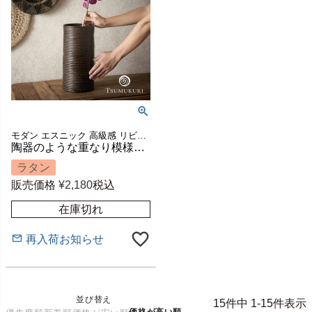
モダン エスニック 高級感 リビング 玄関 寝室 置き物 置物 ハンドメイド 手作り ごみ箱 ゴミ箱 ダストボックス 店舗 カフェ レストラン 収納 筒 筒型 模様替え ギフト プレゼント
陶器のような重なり模様が美しいラタンの筒型バスケット 高さ約30cm TSUMUKURI [6254]
ラタン
販売価格
¥
2,180
税込
在庫切れ
再入荷お知らせ
並び替え
15
件中
1
-
15
件表示
価格が高い順