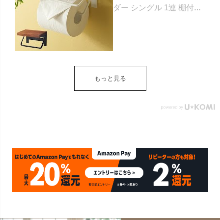
ダー シングル 1連 棚付き
天然木 木製 アイアン 約
W 16cm D 11.5cm H
9.5cm ブラウン ベージュ
トイレットペーパー ホル
ダー 収納 DIY アンティー
ク ヴィンテージ ナチュラ
もっと見る
ル Sylph シルフ おしゃれ
北欧 リゾート 雑貨 インテ
リア アジアン [84302] ホ
ワイト