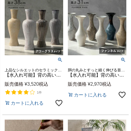
上品なシルエットのセラミック製フラワーベース
胴の丸みとすっと細く伸びる首元のバランスが美しい、セラミック製フラワーベース
【水入れ可能】背の高いロングシルエットが暮らしに馴染む、シンプルでおしゃれな陶器の花瓶 アワーグラスタイプ [94872]
【水入れ可能】背の高いロングシルエットが暮らしに馴染む、シンプルでおしゃれな陶器の花瓶 ファンネルタイプ [94871]
販売価格
¥
3,520
税込
販売価格
¥
2,970
税込
1件
カートに入れる
カートに入れる