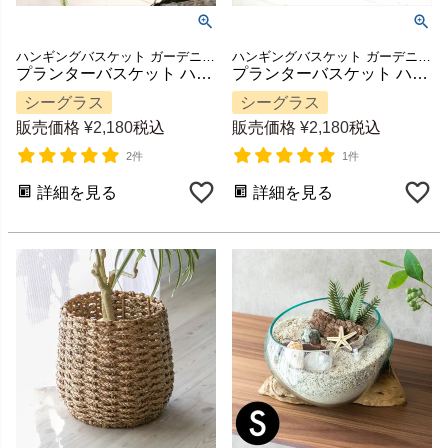
ハンギングバスケット ガーデニング 壁掛け グリーン 紐付き
ハンギングバスケット ガーデニング 壁掛け グリーン 紐付き
プランターバスケット ハンギング シーグラス製 黒縦ボーダー×ナチュラル 上口径20cm [51164]【 ハンギングプランター プラントホルダー かご 吊るす グリーン 観葉植物 飾る 収納かご 北欧 おしゃれ アジアン 雑貨 アジアン雑貨 】
プランターバスケット ハンギング シーグラス製 黒縁×ナチュラル 上口径24cm [51163]【 鉢カバー ハンギングプランター プラントホルダー かご 吊るす グリーン 観葉植物 飾る 収納かご 北欧 おしゃれ アジアン 雑貨 アジアン雑貨 】
シーグラス
シーグラス
販売価格
¥
2,180
税込
販売価格
¥
2,180
税込
2件
1件
詳細を見る
詳細を見る