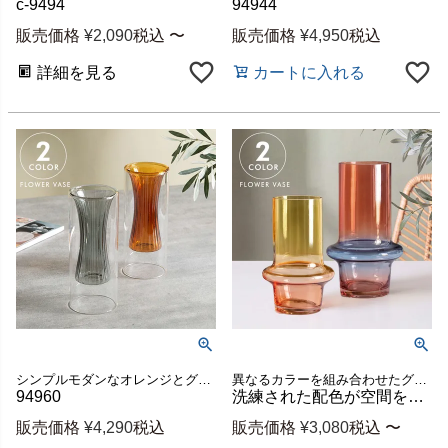
c-9494
94944
販売価格
¥
2,090
税込
〜
販売価格
¥
4,950
税込
詳細を見る
カートに入れる
シンプルモダンなオレンジとグレーの花瓶
異なるカラーを組み合わせたグラデーションのバイカラーデザインが目を引く、ガラス製のフラワーベース
94960
洗練された配色が空間を彩るバイカラーガラスのフラワーベース[ オレンジ／イエロー ][b-9495]
販売価格
¥
4,290
税込
販売価格
¥
3,080
税込
〜