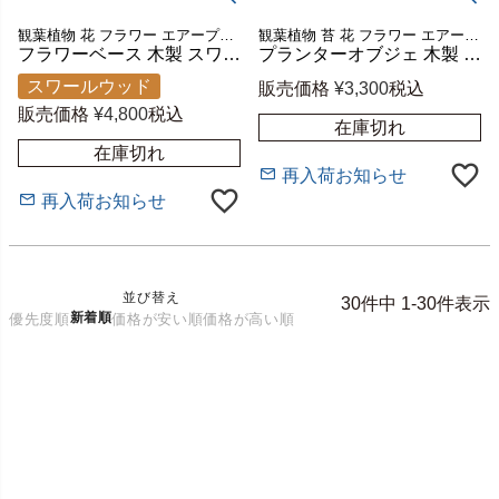
観葉植物 花 フラワー エアープランツ 店舗 レストラン カフェ 花 花生け かびん 造花 ドライフラワー フェイク グリーン アレンジメント ベース リビング 玄関 ギフト プレゼント
観葉植物 苔 花 フラワー エアープランツ 苔テラリウム 苔リウム コケリウム カフェ レストラン 店舗 ガラス容器 ガラスボウル クリア アンバー 小物入れ 什器 飾り ギフト プレゼント
フラワーベース 木製 スワール ウッド ガラス 花瓶 花びん 水入れ可 約 W 15cm D 7.5cm H 20cm 花器 一輪挿し 花入れ 生花 花入 ディスプレイ 置き物 オブジェ テラリウム 容器 グリーン 園芸 観賞用 おしゃれ 北欧 リゾート 雑貨 インテリア アジアン [14057]
プランターオブジェ 木製 ウッド ガラス 流木 オブジェ 約 W 15cm D 10cm H 15cm プランター デコレーション 水槽 水鉢 ボウル ディスプレイ アート 収納 ナチュラル テラリウム 容器 グリーン 園芸 観賞用 おしゃれ 北欧 リゾート 雑貨 インテリア アジアン [14054]
スワールウッド
販売価格
¥
3,300
税込
販売価格
¥
4,800
税込
在庫切れ
在庫切れ
再入荷お知らせ
再入荷お知らせ
並び替え
30
件中
1
-
30
件表示
新着順
優先度順
価格が安い順
価格が高い順