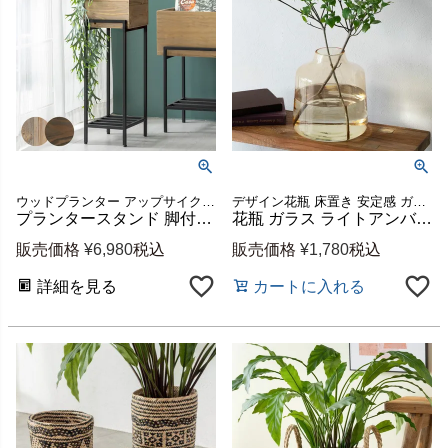
ウッドプランター アップサイクル 天然木 花台 鉢台 観葉植物
デザイン花瓶 床置き 安定感 ガーデン用品 玄関 リビング
プランタースタンド 脚付き アイアン 木製 パイン材 トール 正方形 5号鉢対応 約 W 20cm D 22.8cm H 63.9cm ボタニーク Botanique プランター シェルフ プランターカバー プランターラック フラワースタンド 室内 黒 ブラック おしゃれ 北欧 アジアン家具 [f-51]
花瓶 ガラス ライトアンバー 上径8cm ボトル型 約 W20 × D20 × H21.7 cm フラワーベース 花びん 花器 ガラスベース ガラス花びん 生花 ドライフラワー おしゃれ 北欧 韓国 インテリア アジアン 雑貨 アジアン雑貨 [67098]
販売価格
¥
6,980
税込
販売価格
¥
1,780
税込
詳細を見る
カートに入れる