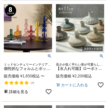
ミッドセンチュリーインテリアにおすすめのカラフルなレトロポップな花瓶
高さが低く平たい形が可愛らしい、ボトル型のセラミック製フラワーベース
個性的なフォルムとポップなカラーが映えるフラワーベース[9495]
【水入れ可能】ローボトル型が暮らしに馴染む、シンプルでおしゃれな陶器の花瓶 スクワットタイプ [94873]
販売価格
¥
1,650
税込
〜
販売価格
¥
2,200
税込
1件
カートに入れる
詳細を見る