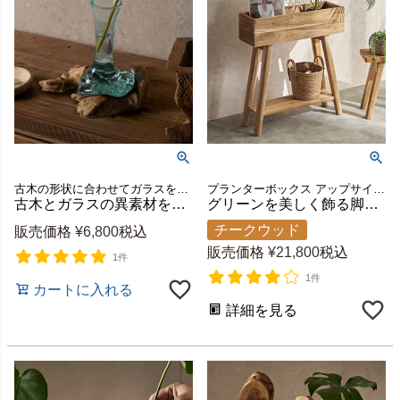
古木の形状に合わせてガラスを成形した、一点物ならではの表情
プランターボックス アップサイクル サステナブル 店舗 カフェ レストラン 古材 ケース 鉢台 観葉植物 植木鉢台 プランター台 鉢スタンド 園芸ラック ガーデンラック リビング 室内 屋内
古木とガラスの異素材を組み合わせた一輪挿しタイプのフラワーベース[14330]
グリーンを美しく飾る脚付きチークプランタースタンド 幅64cm 5号鉢対応 [14093]
チークウッド
販売価格
¥
6,800
税込
販売価格
¥
21,800
税込
1件
1件
カートに入れる
詳細を見る