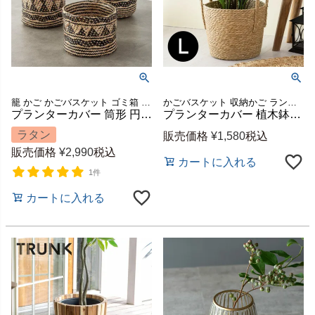
籠 かご かごバスケット ゴミ箱 ごみ箱 モノトーン 丸型
かごバスケット 収納かご ランドリーバスケット 洗濯かご
プランターカバー 筒形 円柱 ラタン製 ネイティブ柄 深型タイプ S 約 W14-16cm×D14-16cm×H18cm [14008]【 鉢カバー 4号鉢 屋内 室内 プランツバスケット プランター入れ 植木鉢カバー バスケット 小物入れ 小物収納 おしゃれ 北欧 BOHO ボーホー アジアン 雑貨 バリ島 】
プランターカバー 植木鉢カバー バスケット 持ち手付き ラッシュ製（い草） Lサイズ 約 W 29 × D 29 × H 24 cm [67086]【 鉢カバー 8号 9号 プランター入れ カバー ポット プランツバスケット かご 籠 観葉植物 北欧 おしゃれ アジアン 雑貨 アジアン雑貨 】
ラタン
販売価格
¥
1,580
税込
販売価格
¥
2,990
税込
カートに入れる
1件
カートに入れる