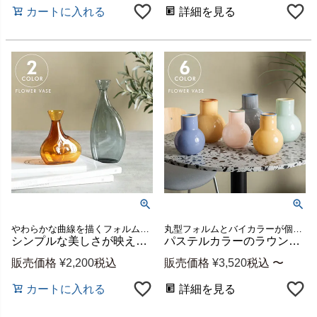
カートに入れる
詳細を見る
やわらかな曲線を描くフォルムが存在感のあるミニ花瓶
丸型フォルムとバイカラーが個性的なニュアンスカラーの花瓶
シンプルな美しさが映えるガラスのフラワーベース[ オレンジ／グレー ][9494]
パステルカラーのラウンドフラワーベース COLO[a-9494]
販売価格
¥
2,200
税込
販売価格
¥
3,520
税込
〜
カートに入れる
詳細を見る