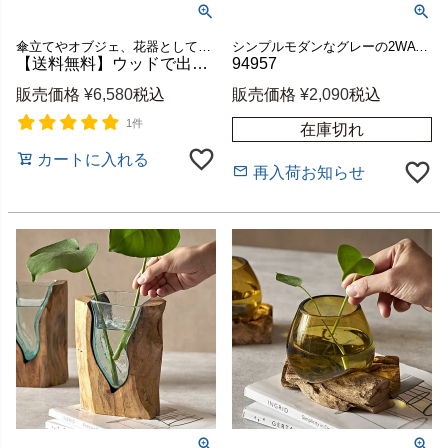
傘立てやオブジェ、花器として使えるバリ島の人気アジアン雑貨
シンプルモダンなグレーの2WAY花瓶
【送料無料】ウッドで出来たホワイトウォッシュのしずく型傘立て [11506]【アジアン雑貨のアジア工房本店】
94957
販売価格
¥
6,580
税込
販売価格
¥
2,090
税込
1件
在庫切れ
カートに入れる
再入荷お知らせ