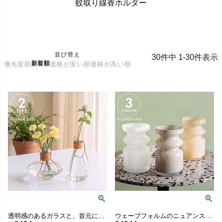
蚊取り線香ホルダー
並び替え
30
件中
1
-
30
件表示
新着順
優先度順
価格が安い順
価格が高い順
透明感のあるガラスと、首元にあしらった牛革の風合いが調和したミニ花瓶
ウェーブフォルムのニュアンスカラー花瓶