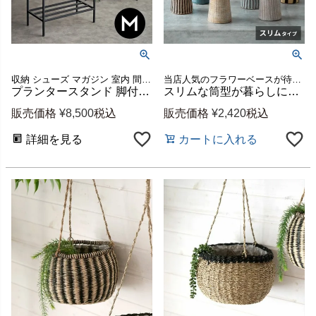
収納 シューズ マガジン 室内 間仕切り ウッドプランター ケース フラワースタンド アップサイクル 店舗 カフェ レストラン 天然木 ウッドボックス 花台 プランツボックス コンソール
当店人気のフラワーベースが待望のアップデート！水入れ可能になり、5つの新デザインが仲間入り
プランタースタンド 脚付き プランター シェルフ アイアン 木製 木 ウッド 長方形 ナチュラル ブラウン 約 W 50.4cm D 23.5cm H 53cm Botanique ボタニーク ラック スタンド カバー サイドテーブル テーブル 大型 おしゃれ 北欧 リゾート 家具 インテリア アジアン [d-51]
スリムな筒型が暮らしに馴染む、シンプルでおしゃれな陶器の花瓶【水入れ可能】 [90018]
販売価格
¥
8,500
税込
販売価格
¥
2,420
税込
詳細を見る
カートに入れる