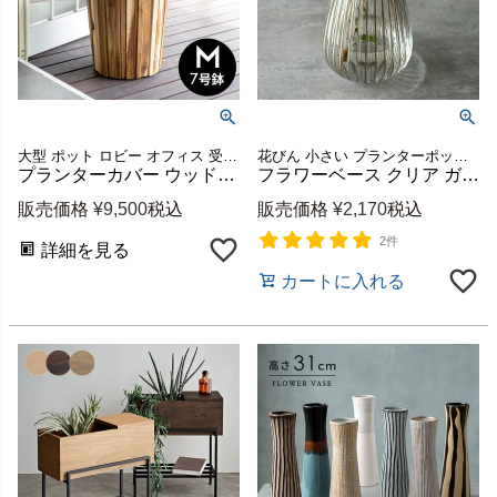
大型 ポット ロビー オフィス 受け皿 テラス 玄関 ディスプレイ ポットカバー 施設 cafe インテリア セレクトショップ オブジェ 家具 雑貨
花びん 小さい プランターポット 花生け かびん 花器
プランターカバー ウッドプランター ボックス カバー Mサイズ 7号鉢 W 36cm D 36cm H 40cm 天然木 木製 観葉植物 アカシアウッド 鉢 カバー プランツ ボックス 植木鉢 ウッド 店舗用 カフェ お店 レストラン おしゃれ リゾート アジアン雑貨 アジアン [51284]
フラワーベース クリア ガラス 花瓶 Sサイズ 約 W 13cm D 13cm H 16cm マット アンティーク ゴールド [66983]【 エレガント アンティーク調 花器 一輪挿し 花入れ 生花 花入れ 置き物 オブジェ 北欧 おしゃれ かわいい リゾート アジアン インテリア 雑貨 】
販売価格
¥
9,500
税込
販売価格
¥
2,170
税込
2件
詳細を見る
カートに入れる