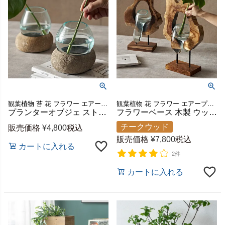
観葉植物 苔 花 フラワー エアープランツ 苔テラリウム 苔リウム コケリウム カフェ レストラン 店舗 ガラス容器 ガラスボウル クリア アンバー 小物入れ 什器 飾り ギフト プレゼント
観葉植物 花 フラワー エアープランツ 店舗 レストラン カフェ 花 花生け かびん 造花 ドライフラワー フェイク グリーン アレンジメント ベース リビング 玄関 ギフト プレゼント
プランターオブジェ ストーン 石 ガラス オブジェ 約 W 15cm D 12cm H 15cm プランター デコレーション 水槽 水鉢 ボウル ディスプレイ アート 収納 ナチュラル テラリウム 容器 グリーン 園芸 観賞用 おしゃれ 北欧 リゾート 雑貨 インテリア アジアン [14058]
フラワーベース 木製 ウッド ガラス 花瓶 花びん 水入れ可 約 H 15～25cm 花器 一輪挿し 花入れ 生花 花入 ディスプレイ 置き物 オブジェ テラリウム 容器 グリーン 園芸 観賞用 おしゃれ 北欧 リゾート 雑貨 インテリア アジアン [14056]
チークウッド
販売価格
¥
4,800
税込
販売価格
¥
7,800
税込
カートに入れる
2件
カートに入れる