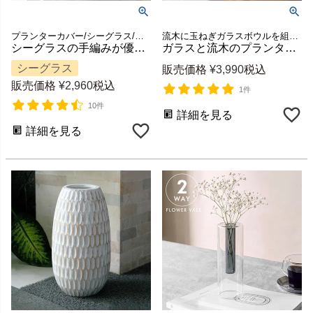
プランターカバー/シーグラス/ガーデニング/アジアン雑貨
流木に玉ねぎガラスボウルを組み合わせたインテリアオブジェ☆天然の流木でできた一点もの！
シーグラスの手編みが優しいプランターカバー L [vn51010]
ガラスと流木のプランターオブジェ Sサイズ(12160)【花瓶 花器 花入れ プランター 流木 水槽 水鉢 フラワーボウル オブジェ インテリア バリ アジアン雑貨 バリ島 南国リゾート おしゃれ モダン アジアン】
シーグラス
販売価格
¥
3,990
税込
販売価格
¥
2,960
税込
1件
10件
詳細を見る
詳細を見る