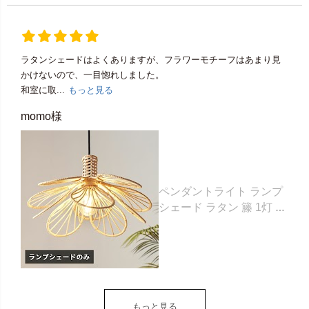
ラタンシェードはよくありますが、フラワーモチーフはあまり見
かけないので、一目惚れしました。
和室に取...
もっと見る
momo様
ペンダントライト ランプ
シェード ラタン 籐 1灯 口
金E26 60W LED 対応 約
W 43cm D 43cm H 25cm
ナチュラル 照明 照明器具
天井照明 シーリング ペン
ダント ライト ランプ オブ
ジェ フラワーモチーフ お
もっと見る