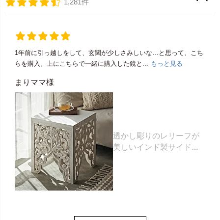
1,281件
1年前に引っ越しをして、玄関が少しさみしいな…と思って、こち
らを購入。上にこちらで一緒に購入した鏡と...
もっと見る
まりママ様
透かし彫りのレリーフが
美しいインド製サイドテ
ーブル 約35×35×高さ
42cm [34578]