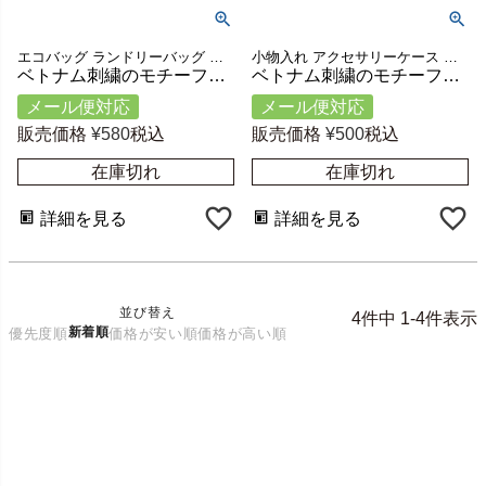
エコバッグ ランドリーバッグ 下着 着替え 入れ かわいい 雑貨
小物入れ アクセサリーケース バッグ かわいい 雑貨
ベトナム刺繍のモチーフ巾着袋 ジョーハ Mサイズ 約W21×H25cm [51256]
ベトナム刺繍のモチーフ巾着袋 ジョーハ Sサイズ 約W15×H15cm [51255]
メール便対応
メール便対応
販売価格
¥
580
税込
販売価格
¥
500
税込
在庫切れ
在庫切れ
詳細を見る
詳細を見る
並び替え
4
件中
1
-
4
件表示
新着順
優先度順
価格が安い順
価格が高い順