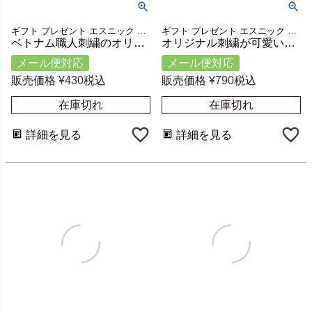
ギフト プレゼント エスニック 雑貨 オリジナル 小物 お土産
ギフト プレゼント エスニック 雑貨 オリジナル 小物 お土産
ベトナム職人刺繍のオリジナルテーブルナプキン Gio ha 約W46×D46cm [51309]
オリジナル刺繍が可愛いベトナム製バイカラーポーチ 約W16×D11cm [51308]
メール便対応
メール便対応
販売価格
¥
430
税込
販売価格
¥
790
税込
在庫切れ
在庫切れ
詳細を見る
詳細を見る