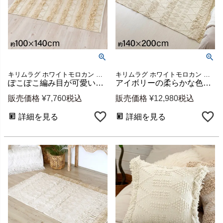
キリムラグ ホワイトモロカン 白 白色 コットン 綿 100×140
キリムラグ ホワイトモロカン 白 白色 コットン 綿 140×200
ぽこぽこ編み目が可愛いボヘミアン柄インドコットンラグ 約W100×D140cm [34427]
アイボリーの柔らかな色合いで空間を明るく BOHOラグ 約140×200cm (2畳相当) [34424]
販売価格
¥
7,760
税込
販売価格
¥
12,980
税込
詳細を見る
詳細を見る