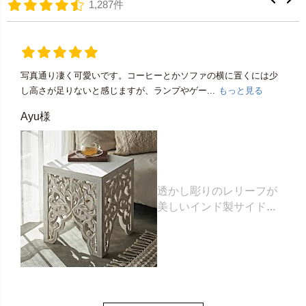
1,287件
写真通り凄く可愛いです。コーヒーとかソファの横に置くには少
し高さが足りないと感じますが、ランプやゲー...
もっと見る
Ayu様
透かし彫りのレリーフが
美しいインド製サイドテ
ーブル 約35×35×高さ
42cm [34578]