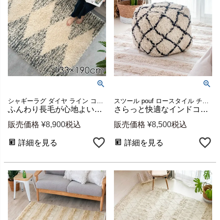
シャギーラグ ダイヤ ライン コーディネート コットン 麺 100%
スツール pouf ロースタイル チェア 椅子 綿 綿素材
ふんわり長毛が心地よいダイヤモンド柄ラグ 約W133×D190cm [eg84044]
さらっと快適なインドコットンのダイヤモンド柄プフクッション オットマンにも 約W40×D40×H40cm [34433]
販売価格
¥
8,900
税込
販売価格
¥
8,500
税込
詳細を見る
詳細を見る