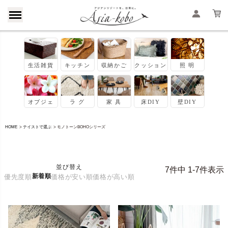
HOME
テイストで選ぶ
モノトーンBOHOシリーズ
並び替え
7
件中
1
-
7
件表示
新着順
優先度順
価格が安い順
価格が高い順