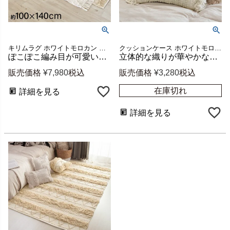
キリムラグ ホワイトモロカン 白 白色 コットン 綿 100×140
クッションケース ホワイトモロカン 白 白色 コットン 綿 正方形
ぽこぽこ編み目が可愛いホワイトボヘミアン柄ラグ 約100×140cm 綿100% [34423]
立体的な織りが華やかなボヘミアン柄クッションカバー 約45×45cm ホワイト [34425]
販売価格
¥
7,980
税込
販売価格
¥
3,280
税込
在庫切れ
詳細を見る
詳細を見る