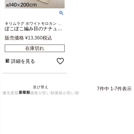
キリムラグ ホワイトモロカン 白 白色 コットン 綿 140×200
ぽこぽこ編み目のナチュラルボヘミアンラグ 約W140×D200cm [34428]
販売価格
¥
13,360
税込
在庫切れ
詳細を見る
並び替え
7
件中
1
-
7
件表示
新着順
優先度順
価格が安い順
価格が高い順