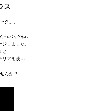
ラス
ャック」。
び
たっぷりの街。
ージしました。
ルと
テリアを使い
。
ませんか？