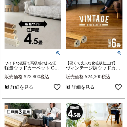
ワイドな板幅で高級感のある江戸間4.5畳用ウッドカーペット
【硬くて丈夫な化粧板仕上げ】団地間6畳用ウッドカーペット
軽量ウッドカーペット GA-70 江戸間4.5畳用 約260×259cm 1梱包 [cpt-ga70-e45]
ヴィンテージ調ウッドカーペット PJ-40シリーズ 団地間6畳用 約243×345cm 1梱包 [cpt-pj-45-d60]
販売価格
¥
23,800
税込
販売価格
¥
24,300
税込
詳細を見る
詳細を見る