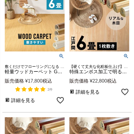
敷くだけでフローリングになる 江戸間 6畳 ウッドカーペット
【硬くて丈夫な化粧板仕上げ】江戸間6畳用ウッドカーペット
軽量ウッドカーペット GA-60 江戸間6畳用 約260×350cm 2枚敷き1梱包 [w-ga-60-e60]
特殊エンボス加工で明るい木目のフローリングカーペット PJ-40 江戸間6畳用 約260×350cm (低ホルマリン・1梱包) [cpt-pj40-e60]
販売価格
¥
17,800
税込
販売価格
¥
22,800
税込
2件
詳細を見る
詳細を見る