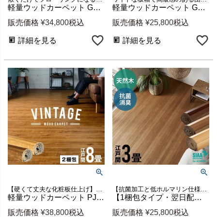
軽量ウッドカーペット GA-60 江戸間6畳用 約260×350cm 2梱包 [cpt-ga-60-e60-2pcs]
軽量ウッドカーペット GA-70-D60 団地間6畳用 約243×343cm 1梱包 [cpt-ga70-d60]
販売価格
¥
34,800
税込
販売価格
¥
25,800
税込
詳細を見る
詳細を見る
【硬くて丈夫な化粧板仕上げ】江戸間8畳用ウッドカーペット
【抗菌加工と低ホルマリン仕様でお子様にも安心】江戸間3畳用フローリングカーペット 新生活
軽量ウッドカーペット PJ-45 江戸間8畳用 約350×350cm 2梱包 [cpt-pj-45-e80]
【1梱包タイプ・翌日配達対応品】抗菌加工ウッドカーペットTU-90シリーズ江戸間3畳用約175×260cm
販売価格
¥
38,800
税込
販売価格
¥
25,800
税込