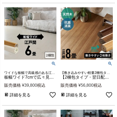
ワイドな板幅で高級感のある江戸間6畳用ウッドカーペット
【敷き込みやすい軽量2梱包タイプだから女性にオススメ】【抗菌加工と低ホルマリン仕様でお子様にも安心】江戸間8畳用フローリングカーペット 新生活
板幅ワイド7cmで広々見える軽量ウッドカーペット GA-70 江戸間6畳用 約260×350cm (2梱包・低ホルマリン) [GA-70-E60-2PCS]
【2梱包タイプ・翌日配達対応品】抗菌加工ウッドカーペットTU-90シリーズ江戸間8畳用約350×350cm（※約175×350cm2本セット）
販売価格
¥
39,800
税込
販売価格
¥
56,800
税込
詳細を見る
詳細を見る