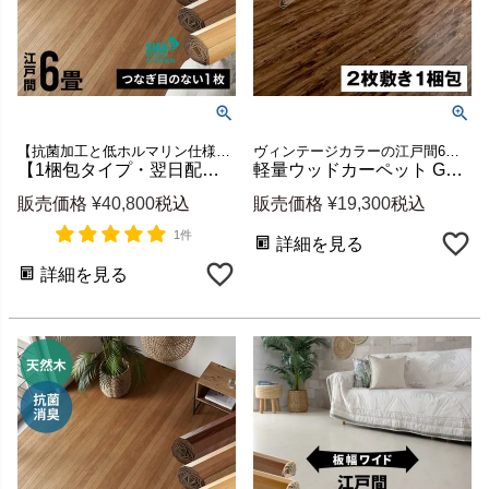
【抗菌加工と低ホルマリン仕様でお子様にも安心】江戸間6畳用フローリングカーペット ウッドカーペット6畳 新生活
ヴィンテージカラーの江戸間6畳ウッドカーペット 新生活
【1梱包タイプ・翌日配達対応品】抗菌加工ウッドカーペットTU-90シリーズ江戸間6畳用約260×350cm
軽量ウッドカーペット GA-60ヴィンテージ 江戸間6畳用 約260×350cm 2枚敷き1梱包 [w-ga-60-e60-]
販売価格
¥
40,800
税込
販売価格
¥
19,300
税込
1件
詳細を見る
詳細を見る