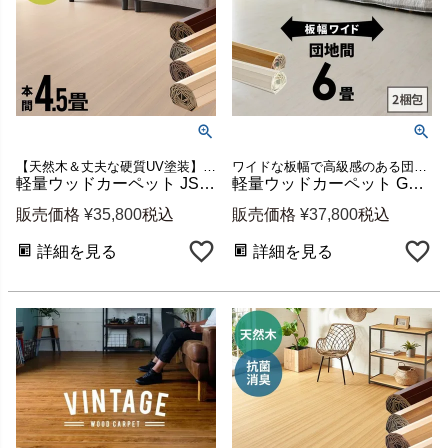
【天然木＆丈夫な硬質UV塗装】本間4.5畳用の大きなウッドカーペット（約285x285cm）安心の低ホルマリンタイプフローリングカーペット 新生活
ワイドな板幅で高級感のある団地間6畳用ウッドカーペット
軽量ウッドカーペット JS-80 本間4.5畳用 約285×285cm 1梱包 天然木タモ突板 [js-80-h45]
軽量ウッドカーペット GA-70 団地間6畳用 約243×343cm 2梱包 [cpt-ga70-d60-2pcs]
販売価格
¥
35,800
税込
販売価格
¥
37,800
税込
詳細を見る
詳細を見る