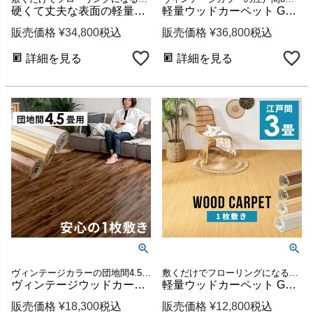
硬くて丈夫な表面の軽量ウッドカーペット GA-60 江戸間8畳用 約350×350cm (2梱包・低ホルマリン) [cpt-ga-60-e80]
軽量ウッドカーペット GA-60V 江戸間8畳用 約350×350cm 175×350cm2本セット [ga-60-e80-vintage]
販売価格
¥
34,800
税込
販売価格
¥
36,800
税込
詳細を見る
詳細を見る
ヴィンテージカラーの団地間4.5畳ウッドカーペット 新生活
敷くだけでフローリングになる江戸間3畳用ウッドカーペット
ヴィンテージウッドカーペット GA-60シリーズ 団地間4.5畳用 約243×245cm 1梱包タイプ [ga-60-d45-vintage]
軽量ウッドカーペット GA-60 江戸間3畳用 約175×260cm 1梱包 [cpt-ga-60-e30]
販売価格
¥
18,300
税込
販売価格
¥
12,800
税込