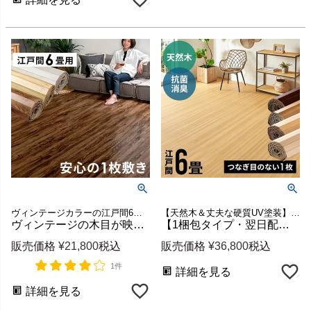
ヴィンテージカラーの江戸間6畳ウッドカーペット 新生活
【天然木＆丈夫な硬質UV塗装】江戸間6畳用ウッドカーペット(約260x350cm)安心の低ホルマリンタイプフローリングカーペット ウッドカーペット6畳 新生活
ヴィンテージの木目が映えるウッドカーペット GA-60 江戸間6畳用 約260×350cm (低ホルマリン・1梱包) [ga-60-e60-vintage]
【1梱包タイプ・翌日配達対応品】硬質UV塗装ウッドカーペット CS-00 抗菌・消臭シリーズ エコキメラ 江戸間6畳用約260×350cm
販売価格
¥
21,800
税込
販売価格
¥
36,800
税込
1件
詳細を見る
詳細を見る