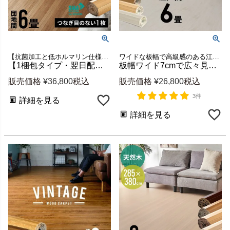
【抗菌加工と低ホルマリン仕様でお子様にも安心】団地間6畳用フローリングカーペット ウッドカーペット6畳 新生活
ワイドな板幅で高級感のある江戸間6畳用ウッドカーペット
【1梱包タイプ・翌日配達対応品】抗菌加工ウッドカーペットTU-90シリーズ団地間6畳用約243×345cm
板幅ワイド7cmで広々見える軽量ウッドカーペット GA-70 江戸間6畳用 約260×350cm (低ホルマリン・1梱包) [cpt-ga70-e60]
販売価格
¥
36,800
税込
販売価格
¥
26,800
税込
3件
詳細を見る
詳細を見る