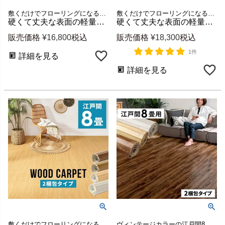
敷くだけでフローリングになる団地間4.5畳用ウッドカーペット
敷くだけでフローリングになる江戸間4.5畳用ウッドカーペット
硬くて丈夫な表面の軽量ウッドカーペット GA-60 団地間4.5畳用 約243×245cm (低ホルマリン・1梱包) [cpt-ga-60-d45]
硬くて丈夫な表面の軽量ウッドカーペット GA-60 江戸間4.5畳用 約260×260cm (低ホルマリン・1梱包) [cpt-ga-60-e45]
販売価格
¥
16,800
税込
販売価格
¥
18,300
税込
1件
詳細を見る
詳細を見る
敷くだけでフローリングになる江戸間8畳用ウッドカーペット
ヴィンテージカラーの江戸間8畳ウッドカーペット 新生活