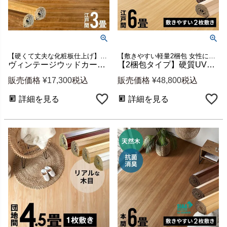
【硬くて丈夫な化粧板仕上げ】江戸間3畳用ウッドカーペット
【敷きやすい軽量2梱包 女性にオススメ】【天然木＆丈夫な硬質UV塗装】江戸間6畳用ウッドカーペット(約260x350cm)安心の低ホルマリン フローリングカーペット ウッドカーペット6畳
ヴィンテージウッドカーペット PJ-40シリーズ 江戸間3畳用 約175×260cm 1梱包タイプ [cpt-pj-45-e30]
【2梱包タイプ】硬質UV塗装ウッドカーペットCS-00 抗菌・消臭シリーズ エコキメラ 江戸間6畳用約260×350cm
販売価格
¥
17,300
税込
販売価格
¥
48,800
税込
詳細を見る
詳細を見る