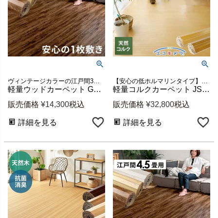
ヴィンテージカラーの江戸間3畳ウッドカーペット 新生活
【安心の低ホルマリンタイプ】団地間4.5畳用コルクカーペット
軽量ウッドカーペット GA-60ヴィンテージ 江戸間3畳用 約175×260cm 1梱包 [ga-60-e30-vintage]
軽量コルクカーペット JS-500 消臭シリーズ 団地間4.5畳用 約243×245cm 1梱包 [cu-50-d45]
販売価格
¥
14,300
税込
販売価格
¥
32,800
税込
詳細を見る
詳細を見る