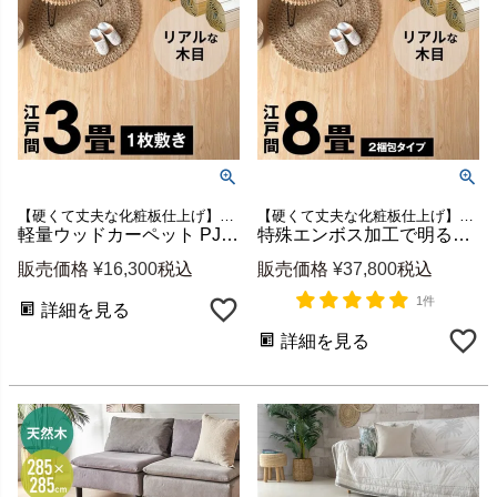
【硬くて丈夫な化粧板仕上げ】江戸間3畳用ウッドカーペット
【硬くて丈夫な化粧板仕上げ】江戸間8畳用ウッドカーペット
軽量ウッドカーペット PJ-40 江戸間3畳用 約175×260cm 1梱包 [cpt-pj40-e30]
特殊エンボス加工で明るい木目のフローリングカーペット PJ-40 江戸間8畳用 約350×350cm (2梱包・低ホルマリン) [cpt-pj40-e80]
販売価格
¥
16,300
税込
販売価格
¥
37,800
税込
1件
詳細を見る
詳細を見る