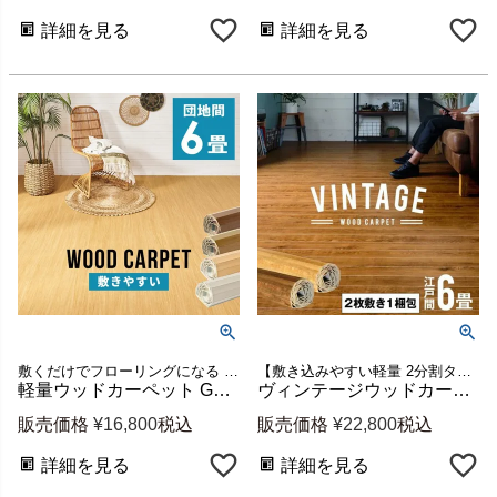
詳細を見る
詳細を見る
敷くだけでフローリングになる 団地間 6畳 ウッドカーペット
【敷き込みやすい軽量 2分割タイプだから女性におすすめ】江戸間6畳用ウッドカーペット
軽量ウッドカーペット GA-60 団地間6畳用 約243×345cm 2枚敷き1梱包 [w-ga-60-d60]
ヴィンテージウッドカーペット PJ-40 江戸間6畳用 約260×350cm 2枚敷き1梱包 [w-pj-40-e60-]
販売価格
¥
16,800
税込
販売価格
¥
22,800
税込
詳細を見る
詳細を見る