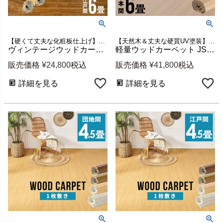
【硬くて丈夫な化粧板仕上げ】江戸間6畳用ウッドカーペット
【天然木＆丈夫な硬質UV塗装】本間6畳用の大きなウッドカーペット（約285x380cm）安心の低ホルマリンタイプフローリングカーペット 新生活
ヴィンテージウッドカーペット PJ-40 江戸間6畳用 約260×350cm 1梱包 [cpt-pj-45-e60]
軽量ウッドカーペット JS-80 本間6畳用 約285×380cm 天然木タモ材 1梱包 [js-80-h6]
販売価格
¥
24,800
税込
販売価格
¥
41,800
税込
詳細を見る
詳細を見る