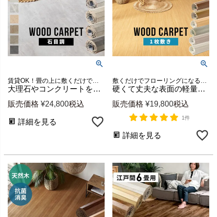
賃貸OK！畳の上に敷くだけで和室を洋室に簡単DIY フローリングカーペット
敷くだけでフローリングになる江戸間6畳ウッドカーペット
大理石やコンクリートをリアルに再現した石目調ウッドカーペット[ga60-e60-sd]
硬くて丈夫な表面の軽量ウッドカーペット GA-60 江戸間6畳用 約260×350cm (低ホルマリン・1梱包) [cpt-ga-60-e60]
販売価格
¥
24,800
税込
販売価格
¥
19,800
税込
1件
詳細を見る
詳細を見る