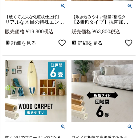
【硬くて丈夫な化粧板仕上げ】団地間4畳半用ウッドカーペット
【敷き込みやすい軽量2梱包タイプだから女性にオススメ】【抗菌加工と低ホルマリン仕様でお子様にも安心】本間6畳用フローリングカーペット 新生活
リアルな木目の特殊エンボス加工ウッドカーペット PJ-40 団地間4.5畳用 約243×245cm 1梱包 [cpt-pj40-d45]
【2梱包タイプ】抗菌加工ウッドカーペットTU-90シリーズ本間6畳用約285×380cm
販売価格
¥
19,800
税込
販売価格
¥
63,800
税込
詳細を見る
詳細を見る
敷くだけでフローリングになる江戸間6畳用ウッドカーペット
ワイドな板幅で高級感のある団地間6畳用ウッドカーペット