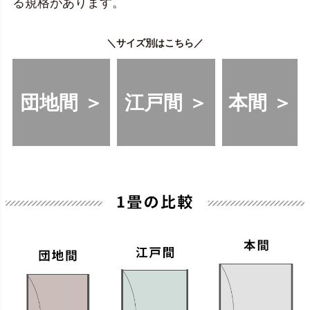
る規格があります。
＼サイズ別はこちら／
団地間 ＞
江戸間 ＞
本間 ＞