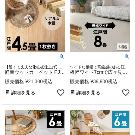
【硬くて丈夫な化粧板仕上げ】江戸間4畳半用ウッドカーペット
ワイドな板幅で高級感のある江戸間8畳用ウッドカーペット
軽量ウッドカーペット PJ-40 江戸間4.5畳用 約260×260cm 1梱包 [cpt-pj40-e45]
板幅ワイド7cmで広々見える軽量ウッドカーペット GA-70 江戸間8畳用 約350×350cm (2梱包・低ホルマリン) [cpt-ga70-e80]
販売価格
¥
21,300
税込
販売価格
¥
39,800
税込
詳細を見る
詳細を見る