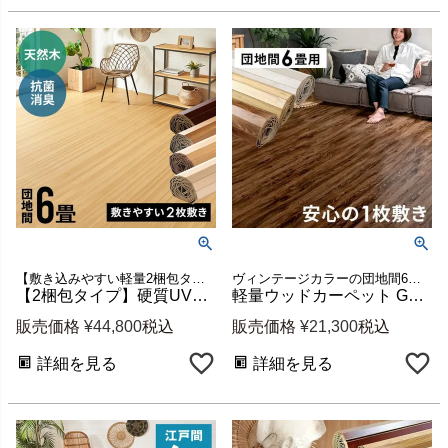
【敷き込みやすい軽量2梱包タイプだから女性にオススメ】【天然木＆丈夫な硬質UV塗装】団地間6畳用ウッドカーペット(約243x345cm) フローリングカーペット ウッドカーペット6畳
ヴィンテージカラーの団地間6畳ウッドカーペット 新生活
【2梱包タイプ】硬質UV塗装ウッドカーペットCS-00 抗菌・消臭シリーズ エコキメラ 団地間6畳用約243×345cm
軽量ウッドカーペット GA-60ヴィンテージ 団地間6畳用 約243×345cm 1梱包 全3色 [ga-60-d60-vintage]
販売価格
¥
44,800
税込
販売価格
¥
21,300
税込
詳細を見る
詳細を見る