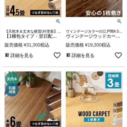
【天然木＆丈夫な硬質UV塗装】江戸間4畳半用ウッドカーペット(約260x260cm)安心の低ホルマリンタイプフローリングカーペット 新生活
ヴィンテージカラーの江戸間4.5畳ウッドカーペット 新生活
【1梱包タイプ・翌日配達対応品】硬質UV塗装ウッドカーペット CS-00 抗菌・消臭シリーズ エコキメラ 江戸間4.5畳用約260×260cm
ヴィンテージウッドカーペット GA-60V 江戸間4.5畳用 約260×260cm 1梱包 [ga-60-e45-vintage]
販売価格
¥
31,300
税込
販売価格
¥
19,300
税込
詳細を見る
詳細を見る