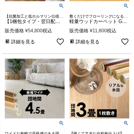
【抗菌加工と低ホルマリン仕様でお子様にも安心】本間6畳用フローリングカーペット 新生活
敷くだけでフローリングになる団地間3畳用ウッドカーペット
【1梱包タイプ・翌日配達対応品】抗菌加工ウッドカーペットTU-90シリーズ本間6畳用約285×380cm
軽量ウッドカーペット GA-60 団地間3畳用 約175×245cm 1梱包 [cpt-ga-60-d30]
販売価格
¥
54,800
税込
販売価格
¥
11,800
税込
詳細を見る
詳細を見る
ワイドな板幅で高級感のある団地間4.5畳用ウッドカーペット
【硬くて丈夫な化粧板仕上げ】団地間3畳用ウッドカーペット