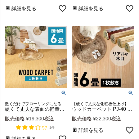
詳細を見る
詳細を見る
敷くだけでフローリングになる団地間6畳用ウッドカーペット
【硬くて丈夫な化粧板仕上げ】団地間6畳用ウッドカーペット
硬くて丈夫な表面の軽量ウッドカーペット GA-60 団地間6畳用 約243×345cm (低ホルマリン・1梱包) [cpt-ga-60-d60]
ウッドカーペット PJ-40 団地間6畳用 約243×345cm 特殊エンボス加工 1梱包 [cpt-pj40-d60]
販売価格
¥
19,300
税込
販売価格
¥
22,300
税込
1件
詳細を見る
詳細を見る