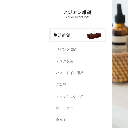
リビング収納
デスク収納
バス・トイレ用品
ごみ箱
ティッシュケース
鏡・ミラー
傘立て