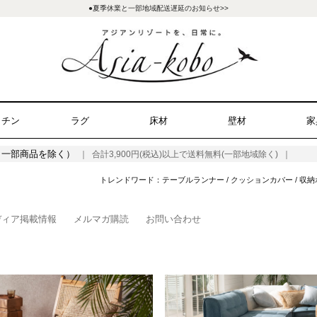
●夏季休業と一部地域配送遅延のお知らせ>>
ッチン
ラグ
床材
壁材
家
（一部商品を除く）
｜ 合計3,900円(税込)以上で送料無料(一部地域除く) ｜
トレンドワード：
テーブルランナー
/
クッションカバー
/
収納
ディア掲載情報
メルマガ購読
お問い合わせ