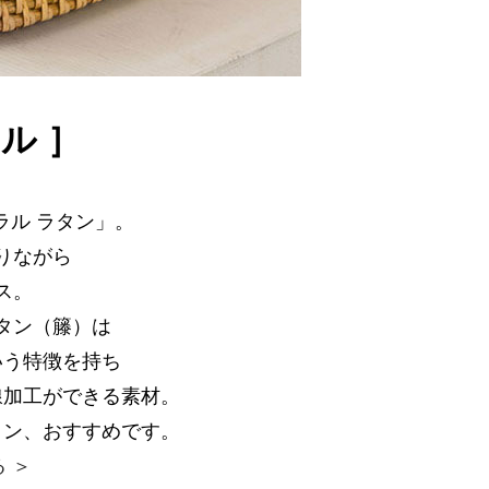
ル ］
ル ラタン」。
りながら
ス。
タン（籐）は
いう特徴を持ち
線加工ができる素材。
タン、おすすめです。
 ＞