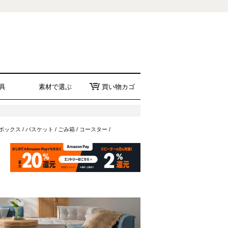
具
素材で選ぶ
買い物カゴ
ボックス
/
バスケット
/
ごみ箱
/
コースター
/