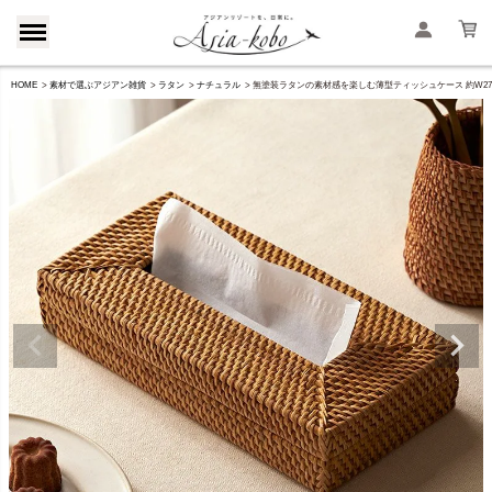
HOME
素材で選ぶアジアン雑貨
ラタン
ナチュラル
無塗装ラタンの素材感を楽しむ薄型ティッシュケース 約W27×D13×