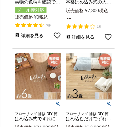
実物の色柄を確認できる大理石調フロアタイル無料カットサンプル VEINシリーズ 約5cm角 [84256-sample]
本格はめ込み式の大理石調フロアタイル VEINシリーズ 1枚約W61×D30.5cm [84256]
メール便対応
販売価格
¥
7,300
税込
販売価格
¥
0
税込
〜
3件
1件
詳細を見る
詳細を見る
フローリング 補修 DIY 簡単 リフォーム 軽い 店舗 カフェ レストラン オフィス 土足 可能 ホットカーペット対応 リビング ダイニング キッチン 寝室 子供部屋 リゾート アジアン nature
フローリング 補修 DIY 簡単 リフォーム 軽い 店舗 カフェ レストラン オフィス 土足 可能 ホットカーペット対応 リビング ダイニング キッチン 寝室 子供部屋 リゾート アジアン nature
はめ込み式でずれにくい木目調フロアタイル 72枚 約6畳分 床暖房対応 ナチュールシリーズ [set72-84263]
はめ込むだけでずれにくい木目調フロアタイル nature 床暖房対応 36枚約3畳 [set36-84263]