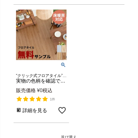
“クリック式フロアタイル”実際の商品を小さくカットしたサンプルをメール便でお届け♪ フローリング DIY 床 賃貸 簡単 床材 フローリング
実物の色柄を確認できるフロアタイルの無料カットサンプル nature 約5cm角 [84263-sample]
販売価格
¥
0
税込
1件
詳細を見る
並び替え