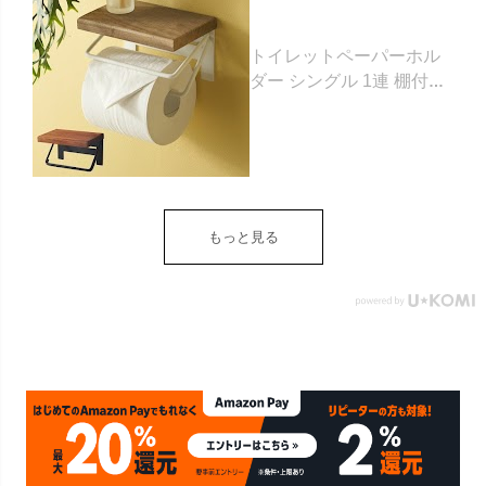
トイレットペーパーホル
ダー シングル 1連 棚付き
天然木 木製 アイアン 約
W 16cm D 11.5cm H
9.5cm ブラウン ベージュ
トイレットペーパー ホル
ダー 収納 DIY アンティー
ク ヴィンテージ ナチュラ
もっと見る
ル Sylph シルフ おしゃれ
北欧 リゾート 雑貨 インテ
リア アジアン [84302] ホ
ワイト