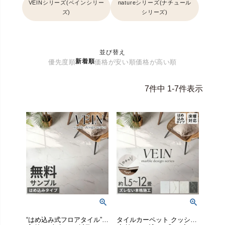
VEINシリーズ(ベインシリー
natureシリーズ(ナチュール
ズ)
シリーズ)
並び替え
新着順
優先度順
価格が安い順
価格が高い順
7
件中
1
-
7
件表示
“はめ込み式フロアタイル”実際の商品を小さくカットしたサンプルをメール便でお届け♪ フローリング DIY 床 賃貸 簡単 床材 フローリング
タイルカーペット クッションフロア リメイクシート パズルマット トイレ 店舗用ペット対応 グレーストーン 北欧 韓国インテリア 白黒 ホットカーペット対応 原状回復 敷くだけ