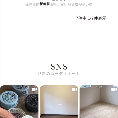
新着順
優先度順
価格が安い順
価格が高い順
7
件中
1
-
7
件表示
SNS
話題のコーディネート