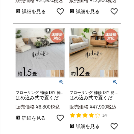
販売価格
¥
24,900
税込
販売価格
¥
12,900
税込
詳細を見る
詳細を見る
フローリング 補修 DIY 簡単 リフォーム 軽い 店舗 カフェ レストラン オフィス 土足 可能 ホットカーペット対応 リビング ダイニング キッチン 寝室 子供部屋 リゾート アジアン nature
フローリング 補修 DIY 簡単 リフォーム 軽い 店舗 カフェ レストラン オフィス 土足 可能 ホットカーペット対応 リビング ダイニング キッチン 寝室 子供部屋 リゾート アジアン nature
はめ込み式で置くだけ簡単な木目調フロアタイル natureシリーズ 18枚セット 約1.5畳分 全4色 [set18-84263]
はめ込み式で置くだけ簡単な木目調フロアタイル 144枚セット 約12畳分 nature ナチュール [set144-84263]
販売価格
¥
6,800
税込
販売価格
¥
47,900
税込
1件
詳細を見る
詳細を見る