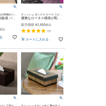
レザーのような編み目が特徴のパンダン製トイレットペーパー収納ケース。フタに穴が開いているので小さなごみ箱としても使えるバリ島の人気アジアン雑貨
ティッシュ ボックス ケース リビング ダイニング キッチン 店舗 カフェ レストラン ホテル バー デスク サニタリー 寝室 ベッドルーム 洗面台 洗面所 卓上 収納 プレゼント ギフト
レザーのような高級感 パンダン製 トイレットペーパーケース フタ付き 約W14.5×D14.5×H14.5cm [8404]
優雅なロータス模様が彫られた木彫りティッシュケース MULIA スリム 約W26×D14×H5.5cm [11403]
販売価格
¥
1,650
税込
税込
2件
る
カートに入れる
世界三大銘木のひとつとして知られる、高級木材マホガニーを使用したティッシュカバー
ティッシュもおしゃれに魅せるバリ島の人気アジアン雑貨☆