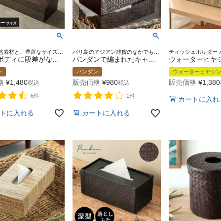
選べる天然素材と、豊富なサイズ展開であなたのお好みにぴったりフィットするティッシュケース【FLATTY FITシリーズ】が新登場！
バリ島のアジアン雑貨のなかでも特に人気のあるアジアンティッシュケース
フタとボディに段差がないフラットデザイン【FLATTY FITシリーズ】パンダンのアジアンティッシュケース レギュラーサイズ[14189]
パンダンで編まれたキャビティタイプのティッシュケースカバー[10658]【アジアン雑貨のアジア工房本店】
ン
パンダン
ウォーターヒヤシ
格
¥
1,480
販売価格
¥
980
販売価格
¥
1,380
税込
税込
6件
2件
カートに入れ
トに入れる
カートに入れる