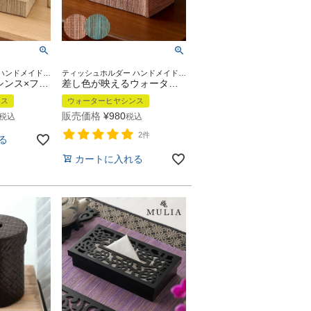
ティッシュホルダー ハンドメイド リゾート ダイニング リビング 寝室 エスニック ホルダー 車 箱 ナプキン ナフキン 台所 キッチン 店舗 インテリア 引っ越し 祝い ギフト プレゼント
ティッシュホルダー ハンドメイド リゾート ダイニング リビング 寝室 エスニック 箱 ナプキン ナフキン 台所 キッチン 店舗 インテリア 引っ越し祝い 新築祝い ギフト プレゼント
ウォーターヒヤシンス×フェイクレザーのティッシュケース ホワイト 約W27×D13.5×H7.5cm [14043]
差し色が映えるウォーターヒヤシンスのティッシュケースカバー ブルー/ピンク 約W27×D13×H7cm [14025]
ンス
ウォーターヒヤシンス
販売価格
¥
980
税込
税込
2件
る
カートに入れる