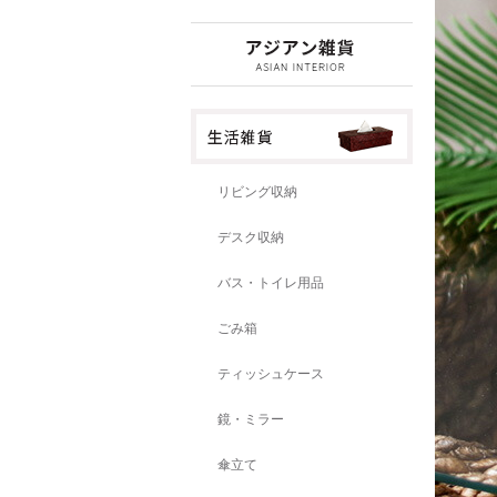
リビング収納
デスク収納
バス・トイレ用品
ごみ箱
ティッシュケース
鏡・ミラー
傘立て