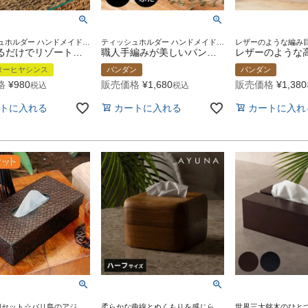
ティッシュホルダー ハンドメイド リゾート ダイニング リビング 寝室 エスニック 箱 ナプキン ナフキン 台所 キッチン 店舗 インテリア 引っ越し祝い 新築祝い ギフト プレゼント
ティッシュホルダー ハンドメイド 天然素材 ダイニング リビング
かぶせるだけでリゾート感プラス ウォーターヒヤシンスのティッシュケースカバー キャビティタイプ 約W26×D12.5×H7cm [10659]
職人手編みが美しいパンダンのティッシュケース 深型 ブラウン 約W27.5×D14.5×H13cm [13969]
ターヒヤシンス
パンダン
パンダン
格
¥
980
販売価格
¥
1,680
販売価格
¥
1,380
税込
税込
トに入れる
カートに入れる
カートに入れ
お得な3個セット☆バリ島のアジアン雑貨のなかでも特に人気のあるアジアンティッシュケース
柔らかな曲線とぬくもりを感じられる木目が印象的なティッシュケース