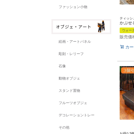
ファッション小物
ウォー
販売価
絵画・アートパネル
カー
彫刻・レリーフ
石像
動物オブジェ
スタンド置物
フルーツオブジェ
デコレーショントレー
その他