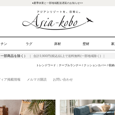
●夏季休業と一部地域配送遅延のお知らせ>>
ッチン
ラグ
床材
壁材
家
（一部商品を除く）
｜ 合計3,900円(税込)以上で送料無料(一部地域除く) ｜
トレンドワード：
テーブルランナー
/
クッションカバー
/
収納
ディア掲載情報
メルマガ購読
お問い合わせ