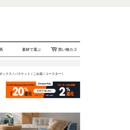
具
素材で選ぶ
買い物カゴ
ボックス
/
バスケット
/
ごみ箱
/
コースター
/