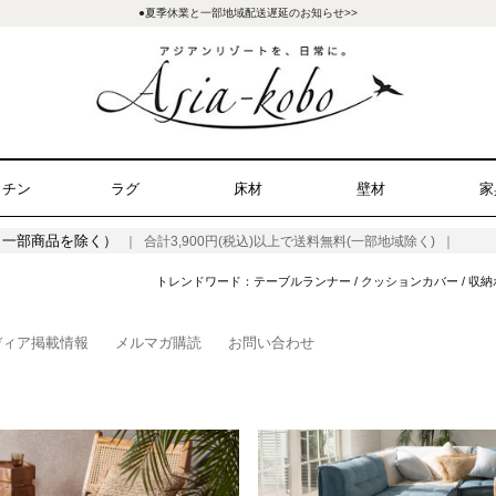
●夏季休業と一部地域配送遅延のお知らせ>>
ッチン
ラグ
床材
壁材
家
（一部商品を除く）
｜ 合計3,900円(税込)以上で送料無料(一部地域除く) ｜
トレンドワード：
テーブルランナー
/
クッションカバー
/
収納
ディア掲載情報
メルマガ購読
お問い合わせ