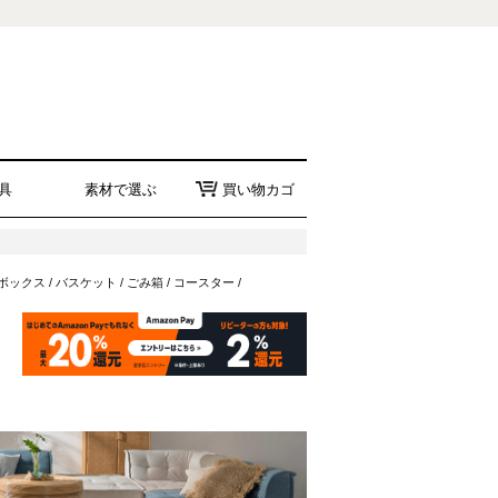
具
素材で選ぶ
買い物カゴ
ボックス
/
バスケット
/
ごみ箱
/
コースター
/