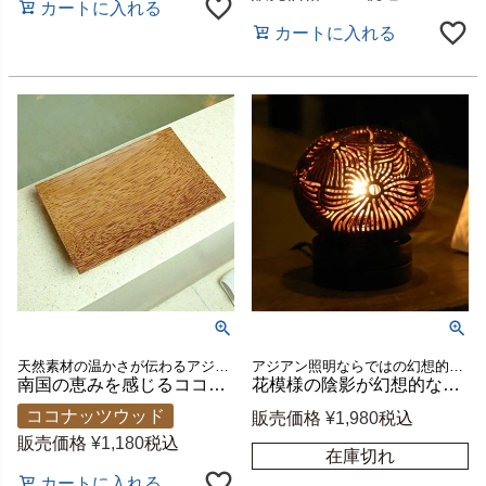
カートに入れる
カートに入れる
天然素材の温かさが伝わるアジアンな雰囲気漂うトレイ
アジアン照明ならではの幻想的な光と影が浮き出るバリ島の人気アジアンランプ
南国の恵みを感じるココナッツウッドのトレイ Mサイズ 約W23×D14.5×H3cm [10145]
花模様の陰影が幻想的なココナッツボールランプ フラワーモチーフ シェード直径約11cm 電球付き [12730]
ココナッツウッド
販売価格
¥
1,980
税込
販売価格
¥
1,180
税込
在庫切れ
カートに入れる