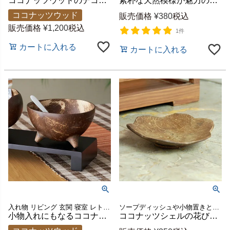
ココナッツウッドのデコレーショントレイ[11287]【アジアン雑貨のアジア工房本店】
素朴な天然模様が魅力のココナッツシェル製デコレーショントレイ 花型 約W12.5×D12.5×H4.5cm [11275]
ココナッツウッド
販売価格
¥
380
税込
販売価格
¥
1,200
税込
1件
カートに入れる
カートに入れる
入れ物 リビング 玄関 寝室 レトロ モダン シンプル アジアンインテリア リゾートホテル サロン 店舗ディスプレイ かわいい 南国 ヤシの実 椰子 ハンドメイド 手作り プレゼント ギフト
ソープディッシュや小物置きとしても使えるバリ島の人気アジアントレイ
小物入れにもなるココナッツシェルのデコレーションボウル 直径約10～15cm バリ島製 [11272]
ココナッツシェルの花びら型ソープディッシュ 約W9×D9×H2cm [10432]