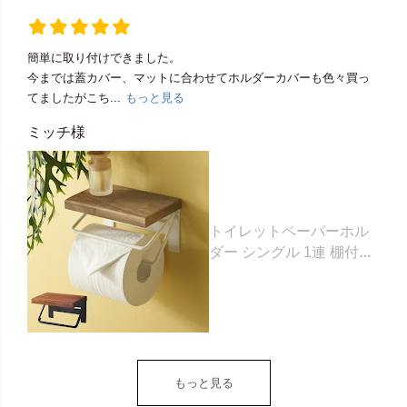
簡単に取り付けできました。
今までは蓋カバー、マットに合わせてホルダーカバーも色々買っ
てましたがこち...
もっと見る
ミッチ様
トイレットペーパーホル
ダー シングル 1連 棚付き
天然木 木製 アイアン 約
W 16cm D 11.5cm H
9.5cm ブラウン ベージュ
トイレットペーパー ホル
ダー 収納 DIY アンティー
ク ヴィンテージ ナチュラ
もっと見る
ル Sylph シルフ おしゃれ