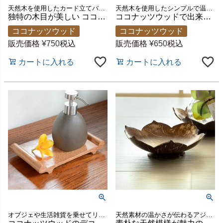
天然木を使用したカード立てバリ島の人気アジアン雑貨
天然木を使用したシンプルで温かみのあるカード立て・名刺立て バリ島の人気アジアン雑貨
独特の木目が美しい ココナッツウッド製 カードスタンド 約W14.5×D6×H8.5cm [11289]
ココナッツウッドで出来た木目の美しいカードスタンド[11288]【アジアン雑貨のアジア工房本店】
ココナッツウッド
ココナッツウッド
販売価格
¥
750
税込
販売価格
¥
650
税込
カートに入れる
カートに入れる
オブジェや生活雑貨を乗せてリゾートホテルのインテリアに!バリ島の人気アジアン雑貨
天然素材の温かさが伝わるアジアンな雰囲気漂う