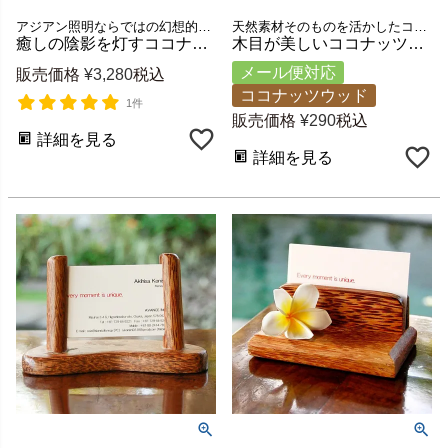
アジアン照明ならではの幻想的な光と影が浮き出るバリ島の人気アジアンランプ
天然素材そのものを活かしたコースター♪グラスやカップのトレイにすればおうちカフェ気分が味わえるバリ島の人気アジアン雑貨。
癒しの陰影を灯すココナッツボールランプ ガムランモチーフ 直径約11cm [12731]
木目が美しいココナッツウッドのコースター 約W9×D9×H1cm [11291]
メール便対応
販売価格
¥
3,280
税込
ココナッツウッド
1件
販売価格
¥
290
税込
詳細を見る
詳細を見る