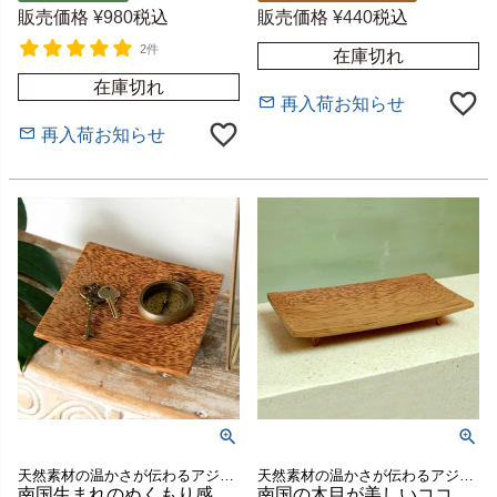
販売価格
¥
980
税込
販売価格
¥
440
税込
2件
在庫切れ
在庫切れ
再入荷お知らせ
再入荷お知らせ
天然素材の温かさが伝わるアジアンな雰囲気漂うトレイ＆トレー
天然素材の温かさが伝わるアジアンな雰囲気漂うトレイ
南国生まれのぬくもり感じるココナッツウッドのデコレーショントレー [10146]
南国の木目が美しいココナッツウッドのデコレーショントレイ Sサイズ 約W20×D11cm [10144]