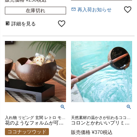
再入荷お知らせ
在庫切れ
詳細を見る
入れ物 リビング 玄関 レトロ モダン アジアンインテリア ホテル サロン 店舗ディスプレイ かわいい フラワーモチーフ 南国 ヤシの実 椰子 ハンドメイド 手作り プレゼント ギフト
天然素材の温かさが伝わるココナッツ製ひしゃく
花のようなフォルムが可愛いココナッツのデコレーションボウル 約W12×D12×H7cm [10359]
コロンとかわいいプリミティブなココナッツ製ひしゃく 約W13×D7×H43cm [10358]
ココナッツウッド
販売価格
¥
370
税込