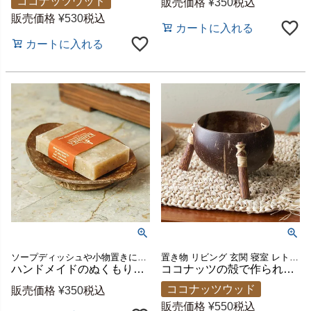
ココナッツウッド
販売価格
¥
350
税込
販売価格
¥
530
税込
カートに入れる
カートに入れる
ソープディッシュや小物置きに使えるバリ島のアジアントレイ
置き物 リビング 玄関 寝室 レトロ モダン アジアンインテリア リゾートホテル サロン 店舗ディスプレイ かわいい 南国 ヤシの実 椰子 ハンドメイド 手作り プレゼント 贈り物 ギフト
ハンドメイドのぬくもりあるココナッツ殻のソープディッシュ 約W9.5×D7.5×H2.5cm [10431]
ココナッツの殻で作られたデコレーションボウル ウッド脚付き 約W12×D11×H10cm [10360]
ココナッツウッド
販売価格
¥
350
税込
販売価格
¥
550
税込