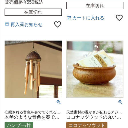
販売価格
¥
550
税込
在庫切れ
在庫切れ
カートに入れる
再入荷お知らせ
心癒される音色を奏ででくれるバリ島の人気アジアン雑貨
天然素材の温かさが伝わるアジアンな雰囲気漂う小物入れ
木琴のような音色を奏でるバンブーウィンドチャイム ココナッツシェル 高さ約86.5cm [10250]
ココナッツウッドの丸い小物入れケース[10148]【アジアン雑貨のアジア工房本店】
バンブー/竹
ココナッツウッド