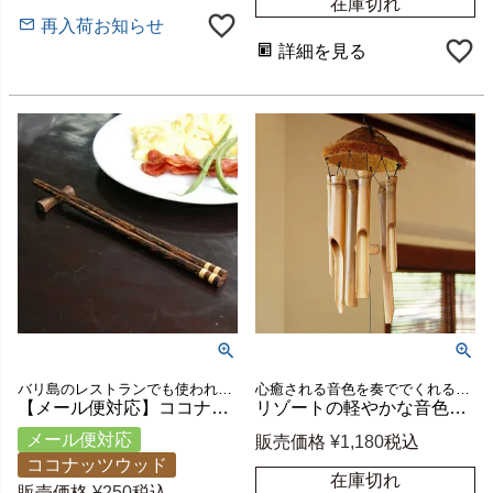
在庫切れ
再入荷お知らせ
詳細を見る
バリ島のレストランでも使われている人気のお箸とお箸置きのお得なセット
心癒される音色を奏ででくれるバリ島の人気アジアン雑貨
【メール便対応】ココナッツウッドのお箸Aタイプ[箸置きセット][11023]【アジアン雑貨のアジア工房本店】
リゾートの軽やかな音色を奏でるウィンドチャイム ココナッツシェル×バンブー 約W13×D14×H80cm [10525]
メール便対応
販売価格
¥
1,180
税込
ココナッツウッド
在庫切れ
販売価格
¥
250
税込