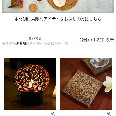
素材別に素敵なアイテムをお探しの方はこちら
並び替え
22
件中
1
-
22
件表示
新着順
優先度順
価格が安い順
価格が高い順