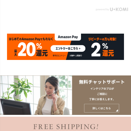
北欧 リゾート 雑貨 インテ
リア アジアン [84302] ホ
ワイト