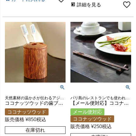
詳細を見る
天然素材の温かさが伝わるアジアン雑貨
バリ島のレストランでも使われている人気のお箸とお箸置きのお得なセット
ココナッツウッドの歯ブラシ立て[11282]【アジアン雑貨のアジア工房本店】
【メール便対応】ココナッツウッドのお箸Bタイプ[箸置きセット][11024]【アジアン雑貨のアジア工房本店】
ココナッツウッド
メール便対応
ココナッツウッド
販売価格
¥
850
税込
販売価格
¥
250
税込
在庫切れ