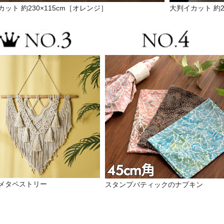
ット 約230×115cm［オレンジ］
大判イカット 約2
メタペストリー
スタンプバティックのナプキン