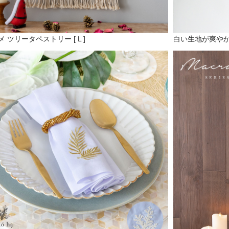
 ツリータペストリー [ L ]
白い生地が爽や