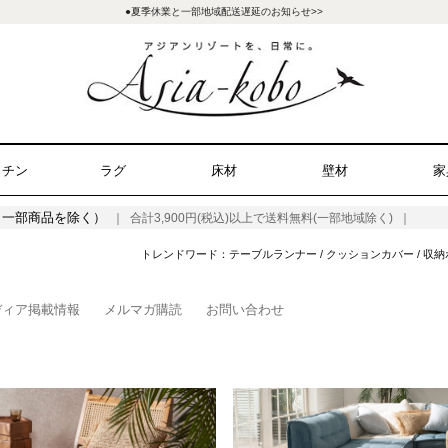
●夏季休業と一部地域配送遅延のお知らせ>>
ッチン
ラグ
床材
壁材
家
（一部商品を除く）
｜ 合計3,900円(税込)以上で送料無料(一部地域除く) ｜
トレンドワード：
テーブルランナー
/
クッションカバー
/
収納
ディア掲載情報
メルマガ購読
お問い合わせ