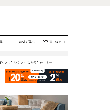
具
素材で選ぶ
買い物カゴ
ボックス
/
バスケット
/
ごみ箱
/
コースター
/