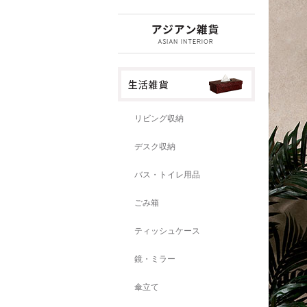
リビング収納
デスク収納
バス・トイレ用品
ごみ箱
ティッシュケース
鏡・ミラー
傘立て