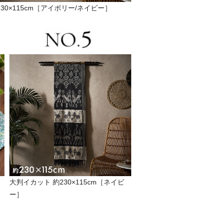
30×115cm［アイボリー/ネイビー］
大判イカット 約230×115cm［ネイビ
ー］