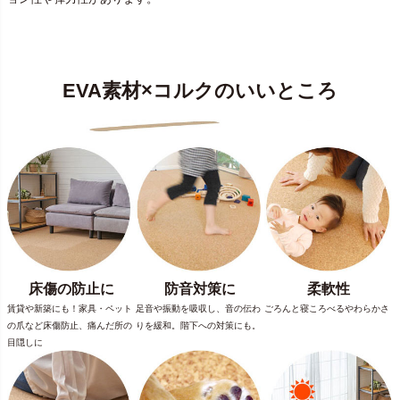
EVA素材×コルクのいいところ
床傷の防止に
防音対策に
柔軟性
賃貸や新築にも！家具・ペット
足音や振動を吸収し、音の伝わ
ごろんと寝ころべるやわらかさ
の爪など床傷防止、痛んだ所の
りを緩和。階下への対策にも。
目隠しに