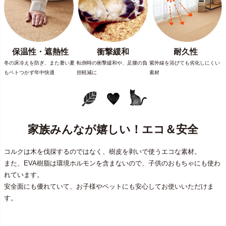
保温性・遮熱性
衝撃緩和
耐久性
冬の床冷えを防ぎ、また暑い夏
転倒時の衝撃緩和や、足腰の負
紫外線を浴びても劣化しにくい
もベトつかず年中快適
担軽減に
素材
家族みんなが嬉しい！エコ＆安全
コルクは木を伐採するのではなく、樹皮を剥いで使うエコな素材。
また、EVA樹脂は環境ホルモンを含まないので、子供のおもちゃにも使わ
れています。
安全面にも優れていて、お子様やペットにも安心してお使いいただけま
す。