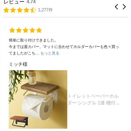
レビュー
4.74
1,277件
簡単に取り付けできました。
今までは蓋カバー、マットに合わせてホルダーカバーも色々買っ
てましたがこち...
もっと見る
ミッチ様
トイレットペーパーホル
ダー シングル 1連 棚付き
天然木 木製 アイアン 約
W 16cm D 11.5cm H
9.5cm ブラウン ベージュ
トイレットペーパー ホル