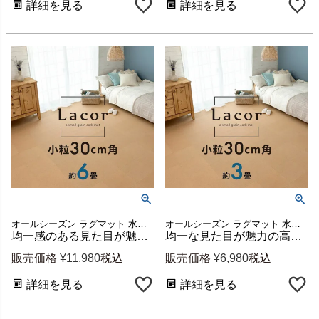
詳細を見る
詳細を見る
オールシーズン ラグマット 水洗い可 簡単 DIY リフォーム
オールシーズン ラグマット 水洗い可 簡単 DIY リフォーム
均一感のある見た目が魅力 コルクマット ラコル小粒30cmタイプ 108枚セット 団地間・江戸間6畳分 [84112-108]
均一な見た目が魅力の高品質天然コルクマット ラコル 小粒30cmタイプ 54枚セット 江戸間3畳用 [84112-054]
販売価格
¥
11,980
税込
販売価格
¥
6,980
税込
詳細を見る
詳細を見る