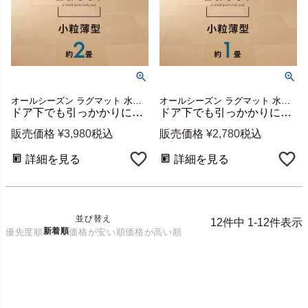
オールシーズン ラグマット 水洗い可
オールシーズン ラグマット 水洗い可
ドア下でも引っかかりにくい薄型天然コルクマット ラコル 4mm厚 30cmタイプ 36枚セット 約2畳分 [84096-036]
ドア下でも引っかかりにくい 高品質天然コルクマット 薄型ラコル 18枚セット 団地間・江戸間1畳分 [84096-018]
販売価格
¥
3,980
税込
販売価格
¥
2,780
税込
詳細を見る
詳細を見る
並び替え
12
件中
1
-
12
件表示
新着順
優先度順
価格が安い順
価格が高い順