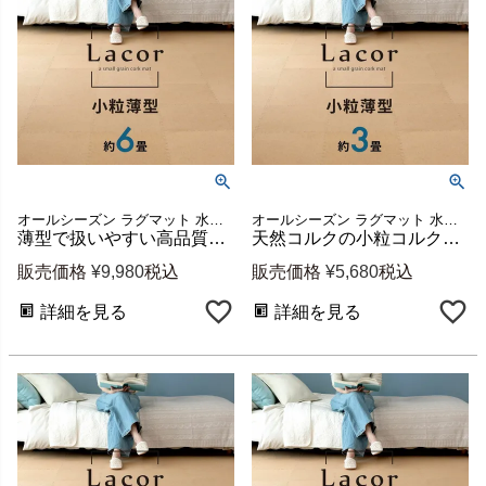
オールシーズン ラグマット 水洗い可
オールシーズン ラグマット 水洗い可
薄型で扱いやすい高品質天然コルクマット ラコル 108枚セット 江戸間6畳 [84096-108]
天然コルクの小粒コルクマット『薄型ラコル』 54枚セット 団地間江戸間3畳分 約30.5×30.5cm [84096-054]
販売価格
¥
9,980
税込
販売価格
¥
5,680
税込
詳細を見る
詳細を見る