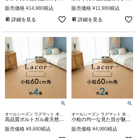
販売価格
¥
14,980
税込
販売価格
¥
11,980
税込
詳細を見る
詳細を見る
オールシーズン ラグマット 水洗い可 簡単 DIY リフォーム
オールシーズン ラグマット 水洗い可 簡単 DIY リフォーム
高品質ポルトガル産天然コルクのジョイントマット ラコル小粒60cm 18枚 約4畳 [84113-018]
小粒の均一な見た目が魅力の天然コルクマット ラコル 60cmタイプ 9枚セット 2畳分 [84113-009]
販売価格
¥
8,680
税込
販売価格
¥
4,980
税込