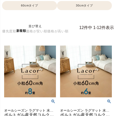
60cmタイプ
30cmタイプ
並び替え
12
件中
1
-
12
件表示
新着順
優先度順
価格が安い順
価格が高い順
オールシーズン ラグマット 水洗い可 簡単 DIY リフォーム
オールシーズン ラグマット 水洗い可 簡単 DIY リフォーム
ポルトガル産天然コルクのジョイントマット ラコル小粒 36枚セット 約8畳 [84113-036]
ポルトガル産天然コルクのジョイントマット ラコル小粒60cm 27枚セット 6畳分 [84113-027]