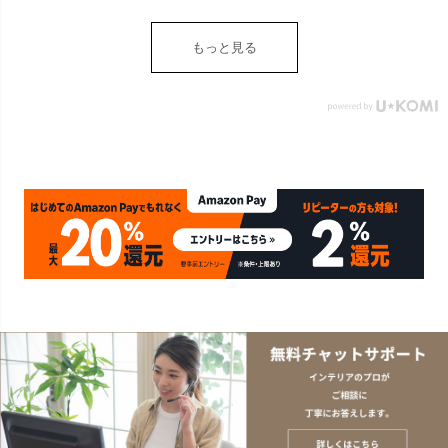
ダー 収納 DIY アンティー
ク ヴィンテージ ナチュラ
もっと見る
ル Sylph シルフ おしゃれ
北欧 リゾート 雑貨 インテ
リア アジアン [84302] ホ
ワイト