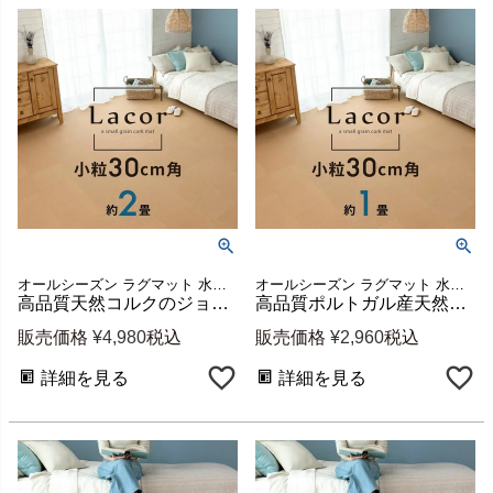
オールシーズン ラグマット 水洗い可 簡単 DIY リフォーム
オールシーズン ラグマット 水洗い可 簡単 DIY リフォーム
高品質天然コルクのジョイントマット ラコル小粒 36枚セット約2畳 厚み8mm [84112-036]
高品質ポルトガル産天然コルクのジョイントマット ラコル小粒30cm 18枚 約1畳 [84112-018]
販売価格
¥
4,980
税込
販売価格
¥
2,960
税込
詳細を見る
詳細を見る