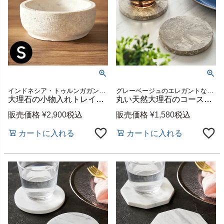
インドネシア・トゥルンガガン地域の厳選された、白・ベージュ基調の天然大理石を使用した小物入れトレイ
グレーベージュのエレガントな色合いと美しいマーブル模様が魅力のコースター
大理石の小物入れトレイ（Sサイズ-ラウンド）[14221]
丸い天然大理石のコースター2枚セット（ジャワマーブル）[14201]
販売価格
¥
2,900
税込
販売価格
¥
1,580
税込
カートに入れる
カートに入れる