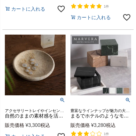
1件
カートに入れる
カートに入れる
アクセサリートレイやインセンストレイに使えるマットで素朴な質感の天然素材トレー
豊富なラインナップが魅力の大理石シリーズ、MARVERA（マーヴェラ）の蓋付き小物入れケース。
自然のままの素材感を活かしたプリミティブなサンドストーントレイ[14331]
まるでホテルのようなモダンで上品な空間に格上げできるシンプルで洗練された天然大理石の蓋付き小物入れケース【MARVERA-マーヴェラ】[34661]
販売価格
¥
3,300
税込
販売価格
¥
3,280
税込
1件