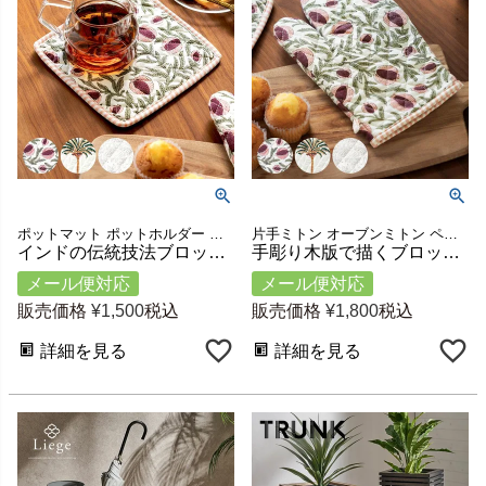
ポットマット ポットホルダー 鍋しき 四角 スクエア 食卓 洗える キッチン小物 台所用品 ループ付き アウトドア バーベキュー 母の日 敬老の日 結婚祝い 引っ越し祝い プレゼント ギフト
片手ミトン オーブンミトン ペイズリー柄 左右兼用 料理 洗える キッチン小物 台所用品 ループ付き アウトドア バーベキュー 母の日 敬老の日 結婚祝い 引っ越し祝い プレゼント ギフト
インドの伝統技法ブロックプリントで仕上げた鍋敷き 約20×20cm コットン製 全3柄 [34635]
手彫り木版で描くブロックプリントの鍋つかみ 綿100% 約W16×D30cm インド製 [34634]
メール便対応
メール便対応
販売価格
¥
1,500
税込
販売価格
¥
1,800
税込
詳細を見る
詳細を見る