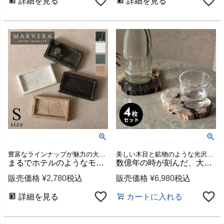
詳細を見る
詳細を見る
豊富なラインナップが魅力の大理石シリーズ、MARVERA（マーヴェラ）の小物入れトレイSサイズ。
美しい木目と鉱物のような光沢を活かして仕上げた、重厚感ある天然石トレー
まるでホテルのようなモダンで上品な空間に格上げできるシンプルで洗練された天然大理石の小物入れトレー【MARVERA-マーヴェラ】トレイSサイズ [34652]
数億年の時が刻んだ、大地の記憶。木の化石でできた丸いコースター[4点セット](14317)
販売価格
¥
2,780
税込
販売価格
¥
6,980
税込
詳細を見る
カートに入れる