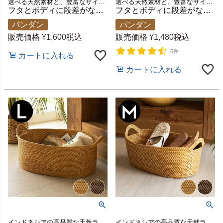
選べる天然素材と、豊富なサイズ展開であなたのお好みにぴったりフィットするティッシュケース新登場！
選べる天然素材と、豊富なサイズ展開であなたのお好みにぴったりフィットするティッシュケース【FLATTY FITシリーズ】が新登場！
フタとボディに段差がないフラットデザイン【FLATTY FITシリーズ】パンダンのアジアンティッシュケース ラージサイズ[14068]
フタとボディに段差がないフラットデザイン【FLATTY FITシリーズ】パンダンのアジアンティッシュケース レギュラーサイズ[14189]
パンダン
パンダン
販売価格
¥
1,600
税込
販売価格
¥
1,480
税込
6件
カートに入れる
カートに入れる
インドネシアの高品質な天然ラタンを使用し、バリ島の熟練した職人がハンドメイドで一つひとつ丁寧に仕上げたバスケット
インドネシアの高品質な天然ラタンを使用し、バリ島の熟練した職人がハンドメイドで一つひとつ丁寧に仕上げたバスケット