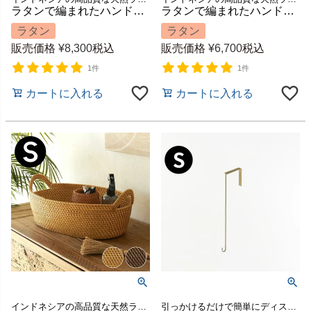
ラタンで編まれたハンドル付きの浅型オーバル収納バスケット（Lサイズ）[14180]
ラタンで編まれたハンドル付きの浅型オーバル収納バスケット（Mサイズ）[14179]
ラタン
ラタン
販売価格
¥
8,300
税込
販売価格
¥
6,700
税込
1件
1件
カートに入れる
カートに入れる
インドネシアの高品質な天然ラタンを使用し、バリ島の熟練した職人がハンドメイドで一つひとつ丁寧に仕上げたバスケット
引っかけるだけで簡単にディスプレイを楽しめる、季節のリースが飾れるBRASSのドアフック.。