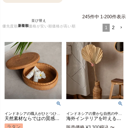
245
件中
1
-
200
件表示
並び替え
新着順
優先度順
価格が安い順
価格が高い順
1
2
インドネシアの職人がひとつひとつ丁寧に編み上げた、ラタン素材のオーバル型ボックス
インドネシアの豊かな自然の中で育ったパームリーフ（ヤシの葉）を丁寧に乾燥させ、そのままの造形美を活かしたドライリーフオブジェ
天然素材ならではの質感を楽しむラタン製オーバル型ふた付き小物入れ[12841]
海外インテリアを叶える存在感。 扇状に広がる、ドライパームリーフ[1435]
ラタン
販売価格
¥
3,300
税込
〜