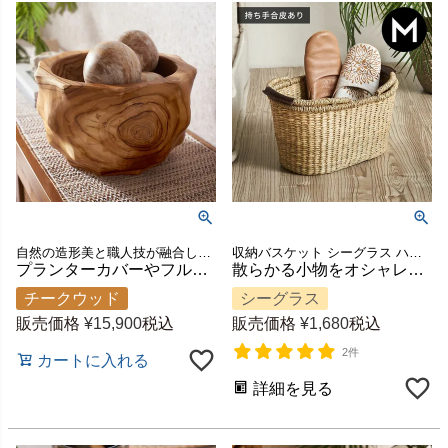
自然の造形美と職人技が融合しひと目で視線を惹きつける
収納バスケット シーグラス ハンドル付き 天然素材 ハンドメイド
プランターカバーやフルーツボウルに使えるチークウッドから削り出した木彫りの木製マルチボウル（スパイク) [14271]
散らかる小物をオシャレに収納できるシーグラスで編まれたハンドル付きかごバスケット（オーバル）Mサイズ [vn51374]
チークウッド
シーグラス
販売価格
¥
15,900
税込
販売価格
¥
1,680
税込
2件
カートに入れる
詳細を見る