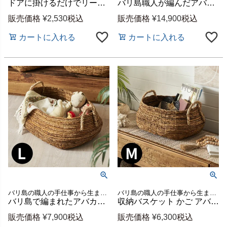
ドアに掛けるだけでリースが飾れる BRASSのフック（L）[94820]
バリ島職人が編んだアバカの収納バスケット S・M・L 3個セット スタッキング対応 [set-14193-14195]
販売価格
¥
2,530
税込
販売価格
¥
14,900
税込
カートに入れる
カートに入れる
バリ島の職人の手仕事から生まれる、温もり溢れるアバカ素材のバスケット。
バリ島の職人の手仕事から生まれる、温もり溢れるアバカ素材のバスケット。
バリ島で編まれたアバカの収納バスケット Lサイズ 約W60×D45×H30cm 容量35L 持ち手付き [14195]
収納バスケット かご アバカ製 楕円 W46×D40×H28cm 持ち手付き ブランケットやおもちゃの見せる収納に [14194]
販売価格
¥
7,900
税込
販売価格
¥
6,300
税込