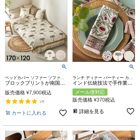
ベッドカバー ソファー ソファカバー ベッドスロー 膝掛け 膝かけ コーディネート 掛布団 模様替え 洗える 昼寝 暖かい 母の日 敬老の日 結婚祝い 引っ越し祝い プレゼント ギフト
ランチ ディナー パーティー カフェ レストラン 店舗 コーディネート テーブル テーブルウェア 洗える キッチン 食事 マナー 母の日 敬老の日 結婚祝い 引っ越し祝い プレゼント ギフト
ブロックプリントが南国を描く大判スローケット 約120×170cm 綿100% [34639]
インド伝統技法で手作業のブロックプリントナプキン 単品 約W45×D45cm [34638]
メール便対応
販売価格
¥
7,900
税込
販売価格
¥
370
税込
1件
詳細を見る
カートに入れる