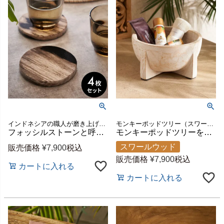
インドネシアの職人が磨き上げた珪化木のコースター
モンキーポッドツリー（スワールウッド）の無垢材から、手作業で仕上げたホワイトウォッシュ加工のウッドトレイ
フォッシルストーンと呼ばれる木の化石で作られた丸いコースター4枚セット [14248]
モンキーポッドツリーを彫って作られた木彫りの小物入れボウル[14249]
スワールウッド
販売価格
¥
7,900
税込
販売価格
¥
7,900
税込
カートに入れる
カートに入れる