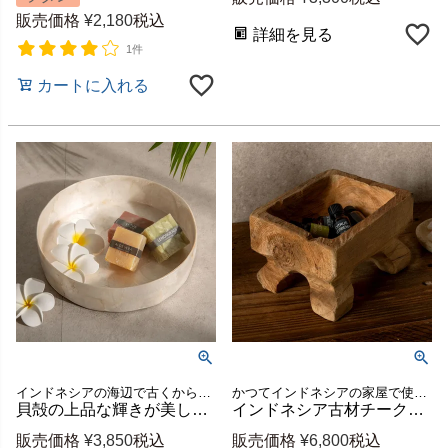
販売価格
¥
2,180
税込
詳細を見る
1件
カートに入れる
インドネシアの海辺で古くから親しまれてきた、カピスシェル（貝殻）を一枚一枚貼り合わせ職人の手仕事で仕立てたラウンド型のトレイ
かつてインドネシアの家屋で使われていたチーク古材から生まれた、小物入れとしても使えるオブジェ
貝殻の上品な輝きが美しい リゾート感漂う、カピスシェルトレイ[14351]
インドネシア古材チークの 小物入れオブジェ [14333]
販売価格
¥
3,850
税込
販売価格
¥
6,800
税込