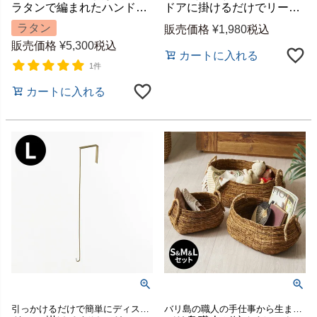
ラタンで編まれたハンドル付きの浅型オーバル収納バスケット（Sサイズ）[14178]
ドアに掛けるだけでリースが飾れる BRASSのフック（S）[94821]
ラタン
販売価格
¥
1,980
税込
販売価格
¥
5,300
税込
カートに入れる
1件
カートに入れる
引っかけるだけで簡単にディスプレイを楽しめる、季節のリースが飾れるBRASSのドアフック。
バリ島の職人の手仕事から生まれる、温もり溢れるアバカ素材のバスケット。