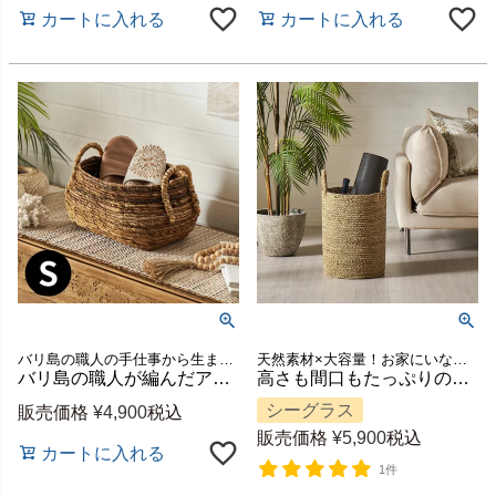
カートに入れる
カートに入れる
バリ島の職人の手仕事から生まれる、温もり溢れるアバカ素材のバスケット。
天然素材×大容量！お家にいながらリゾート気分を楽しめるハンドメイドのマルチユースバスケット。
バリ島の職人が編んだアバカの収納バスケット Sサイズ 持ち手付き 約W33×D25×H28cm [14193]
高さも間口もたっぷりの天然シーグラスランドリーバスケット 大容量約43L 約W32×H50cm [14182]
シーグラス
販売価格
¥
4,900
税込
販売価格
¥
5,900
税込
カートに入れる
1件