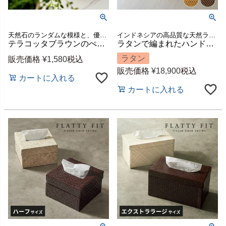
天然石のランダムな模様と、優しい素材感が魅力のテラゾーコースター
インドネシアの高品質な天然ラタンを使用し、バリ島の熟練した職人がハンドメイドで一つひとつ丁寧に仕上げたバスケット
テラコッタブラウンのぺブルがミックスされた丸いテラゾーのコースター2枚セット[14198]
ラタンで編まれたハンドル付きの浅型オーバル収納バスケット（SMLサイズセット）[set-14178-14180]
ラタン
販売価格
¥
1,580
税込
販売価格
¥
18,900
税込
カートに入れる
カートに入れる