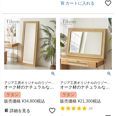
カートに入れる
アジア工房オリジナルのリゾートファニチャー「Tilem」(ティレム)に、約60×160㎝のビッグサイズミラーが仲間入り
アジア工房オリジナルのリゾートファニチャー「Tilem」(ティレム)に、約60×90cmサイズのミラーが仲間入り
オーク材のナチュラルな木目とラタンメッシュのコンビネーションがリゾート感を醸し出すアジアンミラーLサイズ（ティレムシリーズ）[67183]
オーク材のナチュラルな木目とラタンメッシュのコンビネーションがリゾート感を醸し出すアジアンミラーMサイズ（ティレムシリーズ）[67182]
ラタン
ラタン
販売価格
¥
34,800
税込
販売価格
¥
21,300
税込
2件
詳細を見る