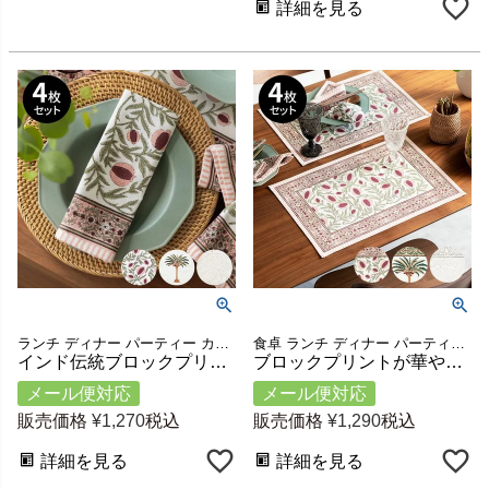
詳細を見る
ランチ ディナー パーティー カフェ レストラン 店舗 コーディネート テーブル テーブルウェア 洗える キッチン ハンカチ 母の日 敬老の日 結婚祝い 引っ越し祝い プレゼント ギフト
食卓 ランチ ディナー パーティー カフェ レストラン 店舗 コーディネート テーブルウェア キッチン雑貨 洗える テーブルマット ランチマット プレートマット マット ギフト プレゼント
インド伝統ブロックプリントのテーブルナプキン 4枚セット 約45×45cm 綿100% [set-4-34638]
ブロックプリントが華やぐコットンのランチョンマット 4枚セット 約33×48cm インド製 [set-4-34636]
メール便対応
メール便対応
販売価格
¥
1,270
税込
販売価格
¥
1,290
税込
詳細を見る
詳細を見る