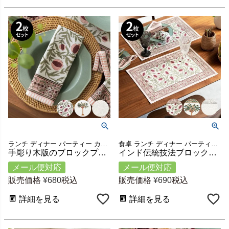
ランチ ディナー パーティー カフェ レストラン 店舗 コーディネート テーブル テーブルウェア 洗える キッチン ハンカチ 母の日 敬老の日 結婚祝い 引っ越し祝い プレゼント ギフト
食卓 ランチ ディナー パーティー カフェ レストラン 店舗 コーディネート テーブルウェア キッチン雑貨 洗える テーブルマット ランチマット プレートマット マット ギフト プレゼント
手彫り木版のブロックプリントテーブルナプキン 2枚セット 約W45×D45cm [set-2-34638]
インド伝統技法ブロックプリントのランチョンマット 2枚セット 約W33×D48cm [set-2-34636]
メール便対応
メール便対応
販売価格
¥
680
税込
販売価格
¥
690
税込
詳細を見る
詳細を見る