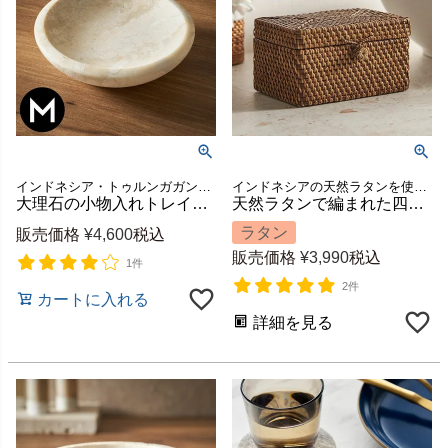
インドネシア・トゥルンガガン地域の厳選された、白・ベージュ基調の天然大理石を使用した小物入れトレイ
インドネシアの天然ラタンを使用した蓋つき収納ボックス
大理石の小物入れトレイ（Mサイズ-ラウンド）[14222]
天然ラタンで編まれた四角いフタ付きバスケットケース[14204]
ラタン
販売価格
¥
4,600
税込
販売価格
¥
3,990
税込
1件
2件
カートに入れる
詳細を見る