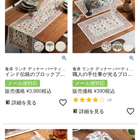
食卓 ランチ ディナー パーティー カフェ レストラン 店舗 コーディネート テーブルウェア キッチン 洗える テーブルマット 母の日 敬老の日 結婚祝い 引っ越し祝い プレゼント ギフト
食卓 ランチ ディナー パーティー カフェ レストラン 店舗 コーディネート テーブルウェア キッチン雑貨 洗える テーブルマット ランチマット プレートマット マット ギフト プレゼント
インド伝統のブロックプリントを施したコットンのテーブルランナー 約33×180cm [34637]
職人の手仕事が光るブロックプリントランチョンマット コットン100% 約W33×D48cm [34636]
メール便対応
メール便対応
販売価格
¥
3,980
税込
販売価格
¥
390
税込
1件
詳細を見る
詳細を見る