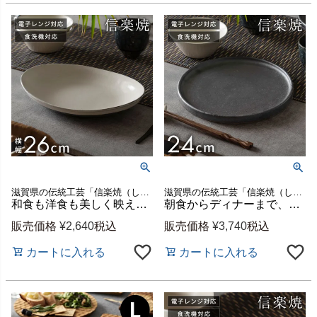
滋賀県の伝統工芸「信楽焼（しがらきやき）」で作られた陶器
滋賀県の伝統工芸「信楽焼（しがらきやき）」で作られた陶器
和食も洋食も美しく映える 信楽焼 割れ粉引 カレー皿[94936]
朝食からディナーまで、一枚で食卓が整う 信楽焼 黒マット 24cm リムプレート[94927]
販売価格
¥
2,640
税込
販売価格
¥
3,740
税込
カートに入れる
カートに入れる