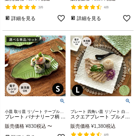
3件
4件
詳細を見る
詳細を見る
小皿 取り皿 リゾート テーブルウエア テーブルコーディネート バナナの葉っぱ バナナリーフプレート 南国 葉っぱ皿 カフェごはん 電子レンジ対応
プレート 四角い皿 リゾート 白食器 テーブルコーディネート
プレート バナナリーフ柄 Sサイズ セット 【1枚/2枚/5枚/10枚】 19cm グリーン 陶器製 食器 プレート リーフプレート 小皿 取り皿 デザート皿 可愛い 家族 来客用 バリ島 リゾート ギフト カフェ レストラン おしゃれ キッチン雑貨 アジアン 雑貨 アジアン雑貨 [66808]
スクエアプレート プルメリアモチーフ Lサイズ 25cm角 ホワイト 陶器製 [pl9-66827 pl9-66828]【 食器 お皿 平皿 正方形 角皿 大皿 中皿 盛り付け皿 パーティ おもてなし お正月 カフェ レストラン おしゃれ キッチン雑貨 アジアン 雑貨 アジアン雑貨 】
販売価格
¥
830
税込
〜
販売価格
¥
1,380
税込
4件