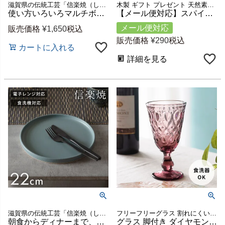
木製 ギフト プレゼント 天然素材 テーブル
滋賀県の伝統工芸「信楽焼（しがらきやき）」で作られた陶器
【メール便対応】スパイススプーン 育てる木のカトラリー Alami 天然木 ロンガンウッド 竜眼 無塗装 w 9.2cm D 3cm H 0.9cm [51230]【 ハンドメイド キッチンツール キッチン雑貨 手作り 職人 ベトナム ナチュラル おしゃれ リゾート アジアン雑貨 】
使い方いろいろマルチボウル 信楽焼 割れ粉引 小鉢[94929]
メール便対応
販売価格
¥
1,650
税込
販売価格
¥
290
税込
カートに入れる
詳細を見る
フリーフリーグラス 割れにくい レトロ アンティーク フランスグラス 割れにくい レトロ アンティーク フランス
滋賀県の伝統工芸「信楽焼（しがらきやき）」で作られた陶器
グラス 脚付き ダイヤモンドカット ガラス 230ml ワイン ピンク [98303]【 ワイングラス 脚付きグラス ウォーターグラス ステムグラス コップ ギフト おしゃれ フランス製】
朝食からディナーまで、一枚で食卓が整う 信楽焼 ライトブルー 22cm リムプレート[94926]