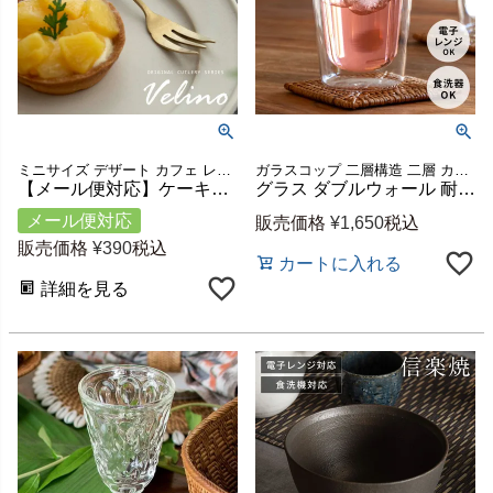
ミニサイズ デザート カフェ レストラン ケーキ フルーツ ギフト
ガラスコップ 二層構造 二層 カフェ
【メール便対応】ケーキフォーク フォーク マット ゴールド つや消し ヴェリーノ [66985]【 Velino 結婚祝い 食洗機対応 フォーク 小さめ カトラリー 金 ステンレス シリーズ キッチン プレゼント ゴールドカトラリー テーブルセッティング おしゃれ 北欧 リゾート 】
グラス ダブルウォール 耐熱ガラス 290ml 2層構造 クリア [90387]【 ダブルウォールグラス コップ 電子レンジ可 食洗機可 カクテルグラス 2重 ２層 ホット アイス おしゃれ シンプル 耐熱 KINTO】
メール便対応
販売価格
¥
1,650
税込
販売価格
¥
390
税込
カートに入れる
詳細を見る