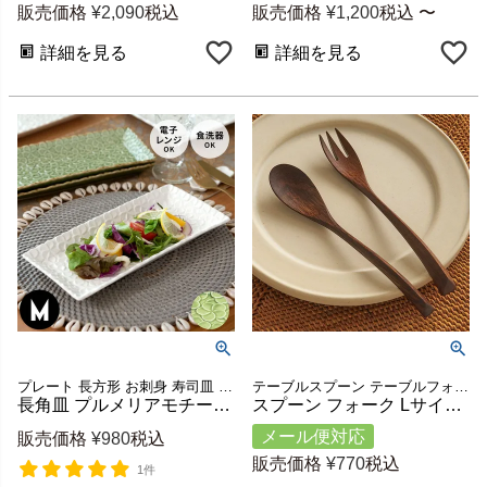
販売価格
¥
2,090
税込
販売価格
¥
1,200
税込
〜
詳細を見る
詳細を見る
プレート 長方形 お刺身 寿司皿 長皿 テーブルコーディネート
テーブルスプーン テーブルフォーク カフェ レストラン インテリア テーブルコーディネート テーブルセッティング ディナー ランチ パーティー 誕生日会 結婚祝い ギフト プレゼント
長角皿 プルメリアモチーフ Mサイズ 25.7cm×12.1cm ホワイト グリーン 陶器製 [pl5-66819 pl5-66820]【 食器 スクエアプレート 平皿 スクエア 角皿 焼き物皿 焼物皿 焼き鳥 焼き魚 長皿 陶器皿 和食器 おしゃれ キッチン雑貨 アジアン 雑貨 アジアン雑貨 】
スプーン フォーク Lサイズ カトラリー 木製 天然木 ウッド アジアウォルナット 約 W 18cm D 3cm H 1cm ダークブラウン ウッドカトラリー 三角 キッチン ダイニング キッチン雑貨 食卓 テーブル シンプル おしゃれ 北欧 リゾート 雑貨 アジアン メール便対応 [94193]
メール便対応
販売価格
¥
980
税込
販売価格
¥
770
税込
1件