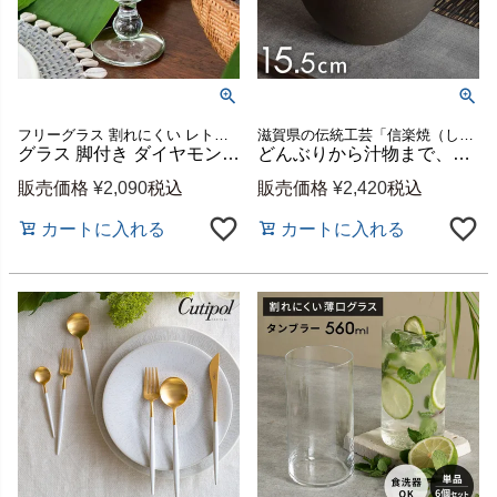
フリーグラス 割れにくい レトロ アンティーク フランス
滋賀県の伝統工芸「信楽焼（しがらきやき）」で作られた陶器
グラス 脚付き ダイヤモンドカット ガラス製 230cc ワイン クリア [98300]【 ワイングラス 脚付きグラス ウォーターグラス ステムグラス コップ ギフト おしゃれ 】
どんぶりから汁物まで、毎日使える 信楽焼 金彩 丼 深型[94933]
販売価格
¥
2,090
税込
販売価格
¥
2,420
税込
カートに入れる
カートに入れる