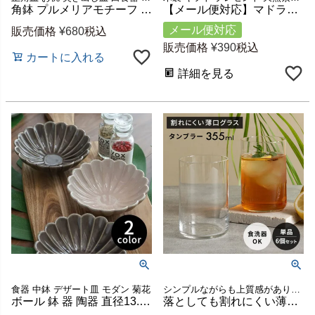
角鉢 プルメリアモチーフ Sサイズ 12cm角 ホワイト 陶器製 [pl8-66825 pl8-66826]【 食器 スクエアボウル 深皿 スクエアプレート 角皿 角深皿 小鉢 中鉢 煮物鉢 デザートボウル アイスカップ おしゃれ キッチン雑貨 アジアン 雑貨 アジアン雑貨 】
【メール便対応】マドラースプーン 育てる木のカトラリー Alami 天然木 ロンガンウッド 竜眼 無塗装 w 22cm D 1.6cm H 1.3cm [51224]【 ハンドメイド キッチンツール キッチン雑貨 手作り 職人 ベトナム ナチュラル おしゃれ リゾート アジアン雑貨 】
メール便対応
販売価格
¥
680
税込
販売価格
¥
390
税込
カートに入れる
詳細を見る
食器 中鉢 デザート皿 モダン 菊花
シンプルながらも上質感があり美しい佇まいの、日本製の薄づくり強化ガラスのグラス
ボール 鉢 器 陶器 直径13.5cm [90010-pk 90010-pu]【 皿 取り皿 ピンク 紫 菊花皿 おしゃれ シンプル 】
落としても割れにくい薄口強化ガラスのタンブラー 355ml[94881]