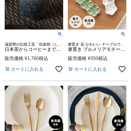
滋賀県の伝統工芸「信楽焼（しがらきやき）」で作られた陶器
箸置き 花 かわいい テーブルウエア テーブルコーディネート
日本茶からコーヒーまで、毎日使える 信楽焼 藍（あい） 湯呑み[94934]
箸置き プルメリアモチーフ 三輪タイプ 7.9cm ホワイト グリーン 陶器製 [pl3-66815 pl3-66816]【 はし置き 薬味皿 フランジパニ カトラリー置き 可愛い バリ島 リゾート ギフト プレゼント カフェ レストラン おしゃれ キッチン雑貨 アジアン 雑貨 アジアン雑貨 】
販売価格
¥
1,760
税込
販売価格
¥
350
税込
カートに入れる
カートに入れる