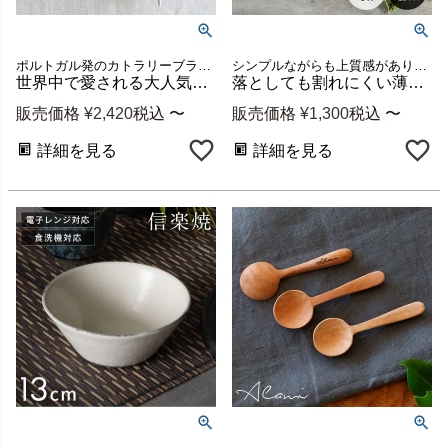
ポルトガル発のカトラリーブランドCutipol（クチポール）
シンプルながらも上質感があり美しい佇まいの、日本製の薄づくり強化ガラスのグラス
世界中で愛される大人気のカトラリーCutipol GOA（クチポール ゴア） ホワイトゴールドシリーズ [94917]
落としても割れにくい薄口強化ガラスのタンブラー 560ml[94882]
販売価格
¥
2,420
税込
〜
販売価格
¥
1,300
税込
〜
詳細を見る
詳細を見る