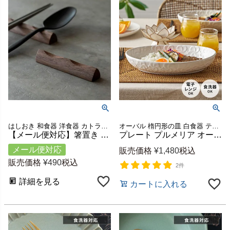
はしおき 和食器 洋食器 カトラリー ダイニング キッチン雑貨
オーバル 楕円形の皿 白食器 テーブルコーディネート ワンプレート セミマット ブッフェ皿 パスタ皿 ランチプレート オリエンタル エスニック エスニック料理 カレー皿 オードブル
【メール便対応】箸置き カトラリーレスト ウォルナットウッド 木製 約 W 9cm D 1.5cm H 1.2cm ダークブラウン [51265]【 三角形 天然木 ロング カフェ カトラリースタンド ハンドメイド かわいい リゾート ギフト プレゼント アジアン ナチュラル アジアン雑貨 】
プレート プルメリア オーバルボウル 楕円皿 約 W 25cm D 17cm H 5cm ホワイト 陶器 食器 お皿 深皿 大皿 中皿 盛り付け皿 皿 ランチ ディナー 食卓 パーティー カフェ レストラン おしゃれ リゾート キッチン 雑貨 テーブルウエア Franzy フランジー アジアン [pl14-671]
メール便対応
販売価格
¥
1,480
税込
販売価格
¥
490
税込
2件
詳細を見る
カートに入れる