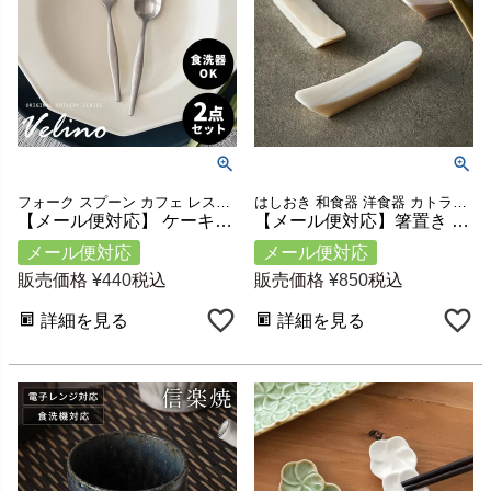
フォーク スプーン カフェ レストラン インテリア ギフト
はしおき 和食器 洋食器 カトラリー ダイニング キッチン雑貨
【メール便対応】 ケーキフォーク ティースプーン セット マット シルバー つや消し ヴェリーノ [velino-set2-slv]【 Velino カトラリー ステンレス シリーズ 銀 キッチン プレゼント 食洗機対応 雑貨 おしゃれ 北欧 アジアン 】
【メール便対応】箸置き カトラリーレスト シェル 貝 約 W 7cm D 1.3cm H 0.9cm ホワイト [51261]【 ロング シンプル カフェ カトラリースタンド ハンドメイド かわいい リゾート ギフト プレゼント アジアン ナチュラル アジアン雑貨 】
メール便対応
メール便対応
販売価格
¥
440
税込
販売価格
¥
850
税込
詳細を見る
詳細を見る