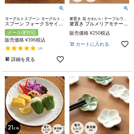
ヨーグルトスプーン ヨーグルト カフェ レストラン インテリア テーブルコーディネート テーブルセッティング ディナー ランチ パーティー 誕生日会 結婚祝い ギフト プレゼント
箸置き 花 かわいい テーブルウエア テーブルコーディネート
スプーン フォーク Sサイズ カトラリー 木製 天然木 ウッド アジアウォルナット 約 W 14cm D 2.5cm H 1cm ダークブラウン ウッドカトラリー 三角 キッチン ダイニング キッチン雑貨 食卓 テーブル シンプル おしゃれ 北欧 リゾート 雑貨 アジアン メール便対応 [94192]
箸置き プルメリアモチーフ 二輪タイプ 5.5cm ホワイト グリーン 陶器製 [pl2-66813 pl2-66814]【 はし置き 薬味皿 フランジパニ カトラリー置き 可愛い バリ島 リゾート ギフト プレゼント カフェ レストラン おしゃれ キッチン雑貨 アジアン 雑貨 アジアン雑貨 】
メール便対応
販売価格
¥
250
税込
販売価格
¥
396
税込
カートに入れる
1件
詳細を見る