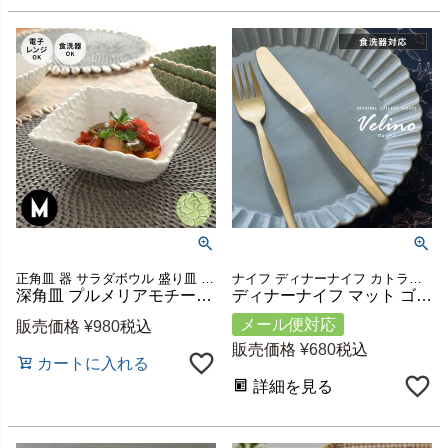
正角皿 器 サラダボウル 盛り皿 白食器 テーブルコーディネート
ナイフ ディナーナイフ カトラリー マットゴールド 金 ステンレス キッチン カフェ レストラン インテリア アンティーク プレゼント ヴィンテージ ギフト
深角皿 プルメリアモチーフ Mサイズ 14.5cm角 ホワイト 陶器製 [pl7-66823 pl7-66824]【 食器 スクエアボウル 深皿 スクエアプレート 角皿 角深皿 マルチボウル シリアルボウル おしゃれ キッチン雑貨 アジアン 雑貨 アジアン雑貨 】
ディナーナイフ マット ゴールド つや消し ヴェリーノ Velino 結婚祝い 食洗機対応 ナイフ カトラリー 金 ステンレス シリーズ キッチン プレゼント ゴールドカトラリー テーブルセッティング テーブルコーディネート おしゃれ 北欧 メール便対応 [66659]
メール便対応
販売価格
¥
980
税込
販売価格
¥
680
税込
カートに入れる
詳細を見る