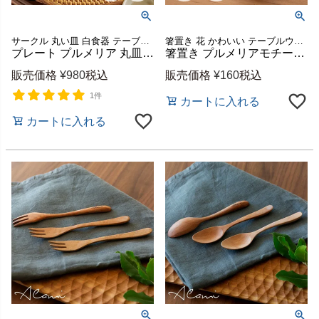
サークル 丸い皿 白食器 テーブルコーディネート ワンプレート セミマット ブッフェ皿 パスタ皿 ランチプレート オリエンタル エスニック エスニック料理 ピザプレート オードブル
箸置き 花 かわいい テーブルウエア テーブルコーディネート
プレート プルメリア 丸皿 ラウンド 約 W 21cm D 21cm H 2cm 直径21cm ホワイト 陶器 食器 お皿 平皿 大皿 中皿 盛り付け皿 皿 ランチ ディナー 食卓 パーティー カフェ レストラン おしゃれ リゾート キッチン 雑貨 テーブルウエア Franzy フランジー アジアン [pl13-671]
箸置き プルメリアモチーフ 一輪タイプ 3.9cm ホワイト グリーン 陶器製 [pl1-66811 pl1-66812]【 はし置き 薬味皿 フランジパニ カトラリー置き 可愛い バリ島 リゾート ギフト プレゼント カフェ レストラン おしゃれ キッチン雑貨 アジアン 雑貨 アジアン雑貨 】
販売価格
¥
980
税込
販売価格
¥
160
税込
1件
カートに入れる
カートに入れる