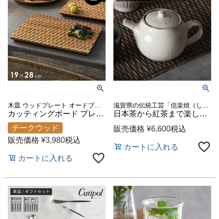
木皿 ウッドプレート オードブル 食器 木製食器 キッチン雑貨
滋賀県の伝統工芸「信楽焼（しがらきやき）」で作られた陶器
カッティングボード プレート 木製 チーク ウッド 約 Ｗ 19 × Ｄ 28 × Ｈ 1.5 お皿 TEAK WOOD カフェ [13874]【 トレイ トレー 食器 皿 名栗加工 天然木 チーク材 木 ウッド ランチプレート カフェプレート おしゃれ 可愛い かわいい 北欧 カフェ風 カフェ雑貨 アジアン雑貨 】
日本茶から紅茶まで楽しめる 信楽焼 粉引 急須[94930]
チークウッド
販売価格
¥
6,600
税込
販売価格
¥
3,980
税込
カートに入れる
カートに入れる