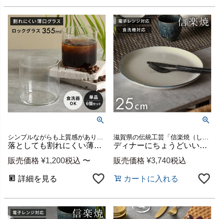
シンプルながらも上質感があり美しい佇まいの、日本製の薄づくり強化ガラスのグラス
滋賀県の伝統工芸「信楽焼（しがらきやき）」で作られた陶器
落としても割れにくい薄口強化ガラスのロックグラス 355ml[94880]
ディナーにちょうどいい、一枚で食卓が整う 信楽焼 粉引ブルーライン 25cm プレート[94928]
販売価格
¥
1,200
税込
〜
販売価格
¥
3,740
税込
詳細を見る
カートに入れる