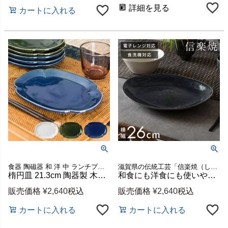
詳細を見る
カートに入れる
食器 陶磁器 和 洋 中 ランチプレート パスタ皿 オーバルトレイ
滋賀県の伝統工芸「信楽焼（しがらきやき）」で作られた陶器
楕円皿 21.3cm 陶器製 木瓜皿 中皿 取り皿 [92084-wh 92084-gr 92084-nv]【 楕円プレート オーバルプレート カレー皿 ディッシュプレート 焼物皿 おしゃれ アジアン アジアン雑貨 エスニック エスニック料理 北欧 】
和食にも洋食にも使いやすい 信楽焼 藍（あい） オーバルプレート[94935]
販売価格
¥
2,640
税込
販売価格
¥
2,640
税込
カートに入れる
カートに入れる