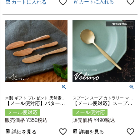
カートに入れる
カートに入れる
木製 ギフト プレゼント 天然素材 テーブル
スプーン スープ カトラリー マットゴールド ギフト
【メール便対応】バターナイフ 育てる木のカトラリー Alami 天然木 ロンガンウッド 竜眼 無塗装 w 14.2cm D 2cm H 0.9cm [51229]【 ハンドメイド キッチンツール キッチン雑貨 手作り 職人 ベトナム ナチュラル おしゃれ リゾート アジアン雑貨 】
【メール便対応】スープスプーン マット ゴールド つや消し ヴェリーノ [66664]【 Velino 結婚祝い 食洗機対応 スプーン スープ カトラリー 金 ステンレス シリーズ キッチン プレゼント ゴールドカトラリー テーブルセッティング テーブルコーディネート おしゃれ 北欧 】
メール便対応
メール便対応
販売価格
¥
350
税込
販売価格
¥
490
税込
詳細を見る
詳細を見る