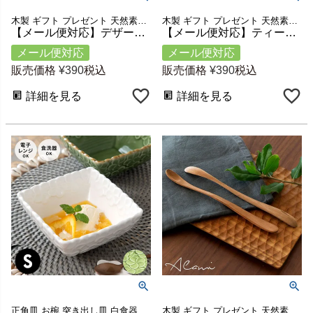
木製 ギフト プレゼント 天然素材 テーブル
木製 ギフト プレゼント 天然素材 テーブル
【メール便対応】デザートフォーク フォーク 育てる木のカトラリー Alami 天然木 ロンガンウッド 竜眼 無塗装 [51227]【 ハンドメイド キッチンツール キッチン雑貨 手作り 職人 ベトナム ナチュラル おしゃれ リゾート アジアン雑貨 】
【メール便対応】ティースプーン スプーン 育てる木のカトラリー Alami 天然木 ロンガンウッド 竜眼 無塗装 [51228]【 ハンドメイド キッチンツール キッチン雑貨 手作り 職人 ベトナム ナチュラル おしゃれ リゾート アジアン雑貨 】
メール便対応
メール便対応
販売価格
¥
390
税込
販売価格
¥
390
税込
詳細を見る
詳細を見る
正角皿 お椀 突き出し皿 白食器 テーブルコーディネート
木製 ギフト プレゼント 天然素材 テーブル