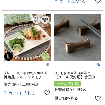
カートに入れる
プレート 長方形 お刺身 魚皿 長皿 テーブルコーディネート
はしおき 和食器 洋食器 カトラリー ダイニング キッチン雑貨
長角皿 プルメリアモチーフ Lサイズ 28cm×18cm ホワイト グリーン 陶器製 [pl4-66817 pl4-66818]【 食器 スクエアプレート 平皿 スクエア 角皿 焼き物皿 焼物皿 焼き鳥 焼き魚 長皿 陶器皿 和食器 おしゃれ キッチン雑貨 アジアン 雑貨 アジアン雑貨 】
【メール便対応】箸置き カトラリーレスト ウォルナットウッド 木製 約 W 4.2cm D 1.3cm H 1.3cm ダークブラウン [51266]【 シェル 貝 天然木 カフェ カトラリースタンド ハンドメイド かわいい リゾート ギフト プレゼント アジアン ナチュラル アジアン雑貨 】
メール便対応
販売価格
¥
1,380
税込
販売価格
¥
390
税込
カートに入れる
詳細を見る