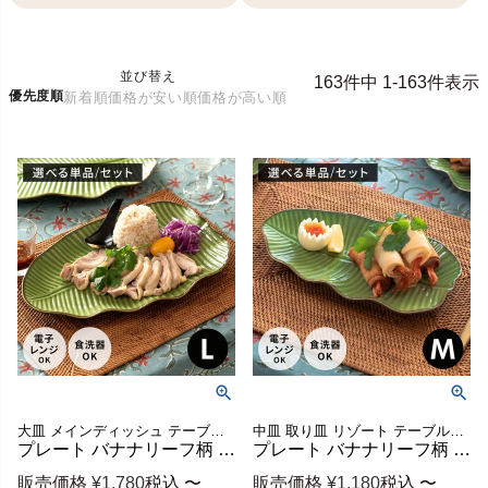
並び替え
163
件中
1
-
163
件表示
優先度順
新着順
価格が安い順
価格が高い順
大皿 メインディッシュ テーブルウエア テーブルコーディネート バナナの葉っぱ バナナリーフプレート 南国 葉っぱ皿 カフェごはん 電子レンジ対応
中皿 取り皿 リゾート テーブルウエア テーブルコーディネート バナナの葉っぱ バナナリーフプレート 南国 葉っぱ皿 カフェごはん 電子レンジ対応
プレート バナナリーフ柄 Lサイズ セット 【1枚/2枚/5枚/10枚】 33.9cm グリーン 陶器製 食器 プレート リーフプレート リーフ皿 大皿 可愛い 家族 来客用 バリ島 リゾート ギフト プレゼント カフェ レストラン おしゃれ キッチン雑貨 アジアン 雑貨 アジアン雑貨 [66810]
プレート バナナリーフ柄 Mサイズ セット 【1枚/2枚/5枚/10枚】 25.5cm グリーン 陶器製 食器 プレート リーフプレート リーフ皿 副菜 前菜 可愛い 家族 来客用 バリ島 リゾート ギフト カフェ レストラン おしゃれ キッチン雑貨 アジアン 雑貨 アジアン雑貨 [66809]
販売価格
¥
1,780
税込
〜
販売価格
¥
1,180
税込
〜