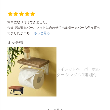
簡単に取り付けできました。
今までは蓋カバー、マットに合わせてホルダーカバーも色々買っ
てましたがこち...
もっと見る
ミッチ様
トイレットペーパーホル
ダー シングル 1連 棚付き
天然木 木製 アイアン 約
W 16cm D 11.5cm H
9.5cm ブラウン ベージュ
トイレットペーパー ホル
ダー 収納 DIY アンティー
ク ヴィンテージ ナチュラ