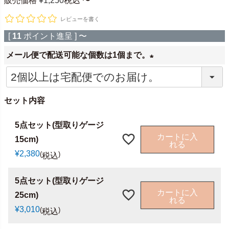
販売価格
¥
1,250
税込
〜
レビューを書く
[
11
ポイント進呈 ]
〜
メール便で配送可能な個数は1個まで。
(
必
セット内容
須
)
5点セット(型取りゲージ
カートに入
15cm)
れる
¥
2,380
税込
5点セット(型取りゲージ
カートに入
25cm)
れる
¥
3,010
税込