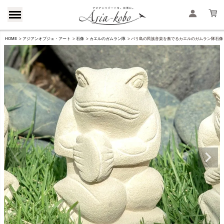
HOME
アジアンオブジェ・アート
石像
カエルのガムラン隊
バリ島の民族音楽を奏でるカエルのガムラン隊石像 チェ