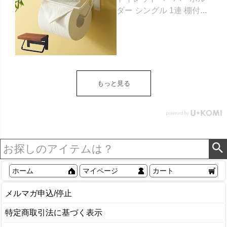
ダー シングル 1連 棚付き
天然木 木製 アイアン 約
W 16cm D 11.5cm H
9.5cm ブラウン ベージュ
トイレットペーパー ホル
ダー 収納 DIY アンティー
ク ヴィンテージ ナチュラ
もっと見る
ル Sylph シルフ おしゃれ
北欧 リゾート 雑貨 インテ
リア アジアン [84302] ホ
ワイト
ホーム
マイページ
カート
メルマガ申込/停止
特定商取引法に基づく表示