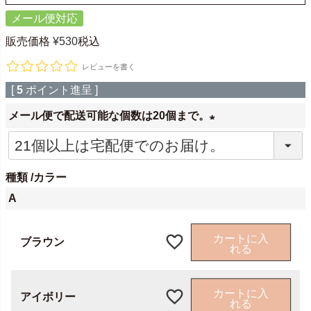
メール便対応
販売価格
¥
530
税込
レビューを書く
[
5
ポイント進呈 ]
メール便で配送可能な個数は20個まで。
(
必
種類
カラー
須
A
)
カートに入
ブラウン
れる
カートに入
アイボリー
れる