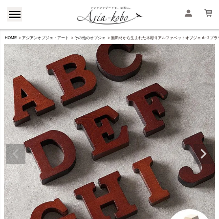
HOME
アジアンオブジェ・アート
その他のオブジェ
無垢材から生まれた木彫りアルファベットオブジェ A~J ブラウン・