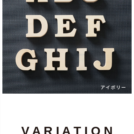
V A R I A T I O N