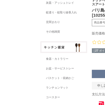
ドットペ
灰皿・アッシュトレイ
スアート
バリ島
蚊遣り・蚊取り線香入れ
[10
玄関まわり
商品番
その他雑貨
販売価格
[
27
ポイ
食器・カトラリー
お盆・サービストレー
バスケット・収納かご
申し
ランチョンマット
支払方法
コースター