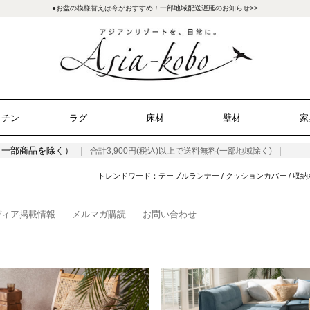
●お盆の模様替えは今がおすすめ！一部地域配送遅延のお知らせ>>
ッチン
ラグ
床材
壁材
家
（一部商品を除く）
｜ 合計3,900円(税込)以上で送料無料(一部地域除く) ｜
トレンドワード：
テーブルランナー
/
クッションカバー
/
収納
ディア掲載情報
メルマガ購読
お問い合わせ