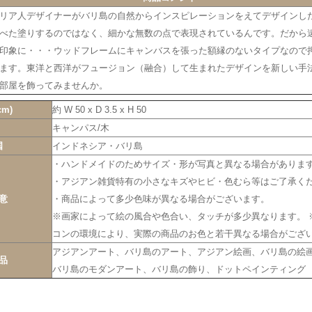
リア人デザイナーがバリ島の自然からインスピレーションをえてデザインし
べた塗りするのではなく、細かな無数の点で表現されているんです。だから
印象に・・・ウッドフレームにキャンバスを張った額縁のないタイプなので
ます。東洋と西洋がフュージョン（融合）して生まれたデザインを新しい手
部屋を飾ってみませんか。
m)
約 W 50 x D 3.5 x H 50
キャンパス/木
国
インドネシア・バリ島
・ハンドメイドのためサイズ・形が写真と異なる場合がありま
・アジアン雑貨特有の小さなキズやヒビ・色むら等はご了承く
意
・商品によって多少色味が異なる場合がございます。
※画家によって絵の風合や色合い、タッチが多少異なります。 
コンの環境により、実際の商品のお色と若干異なる場合がござ
アジアンアート、バリ島のアート、アジアン絵画、バリ島の絵
品
バリ島のモダンアート、バリ島の飾り、ドットペインティング