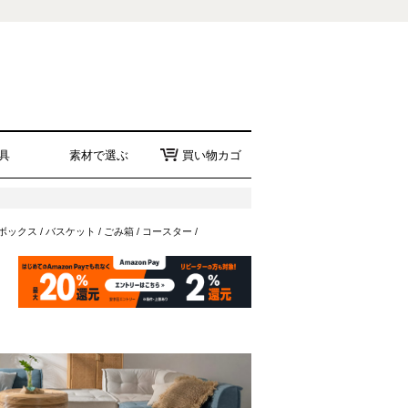
具
素材で選ぶ
買い物カゴ
ボックス
/
バスケット
/
ごみ箱
/
コースター
/