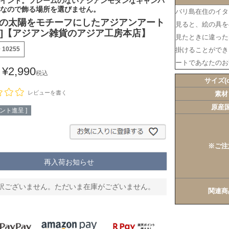
イント。フレームのないアジアンモダンなキャンバ
なので飾る場所を選びません。
バリ島在住のイタ
の太陽をモチーフにしたアジアンアート
見ると、絵の具を
255]【アジアン雑貨のアジア工房本店】
見たときに違った
号
10255
掛けることができ
ートであなたのお
¥
2,990
税込
サイズ(c
レビューを書く
素材
原産
ント進呈 ]
※ご注
再入荷お知らせ
訳ございません。ただいま在庫がございません。
関連商