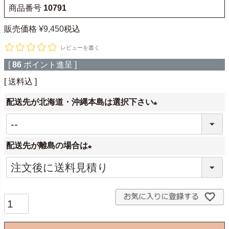
商品番号
10791
販売価格
¥
9,450
税込
レビューを書く
[
86
ポイント進呈 ]
送料込
配送先が北海道・沖縄本島は選択下さい
(
必
配送先が離島の場合は
須
)
(
必
須
)