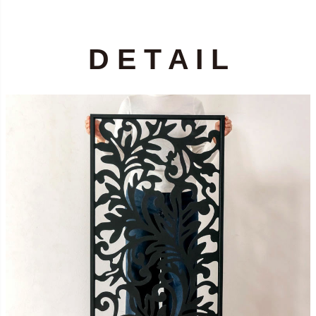
D E T A I L