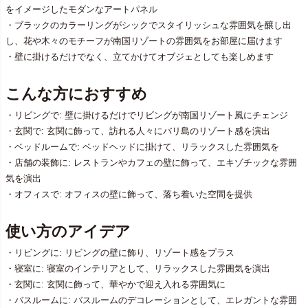
をイメージしたモダンなアートパネル
・ブラックのカラーリングがシックでスタイリッシュな雰囲気を醸し出
し、花や木々のモチーフが南国リゾートの雰囲気をお部屋に届けます
・壁に掛けるだけでなく、立てかけてオブジェとしても楽しめます
こんな方におすすめ
・リビングで: 壁に掛けるだけでリビングが南国リゾート風にチェンジ
・玄関で: 玄関に飾って、訪れる人々にバリ島のリゾート感を演出
・ベッドルームで: ベッドヘッドに掛けて、リラックスした雰囲気を
・店舗の装飾に: レストランやカフェの壁に飾って、エキゾチックな雰囲
気を演出
・オフィスで: オフィスの壁に飾って、落ち着いた空間を提供
使い方のアイデア
・リビングに: リビングの壁に飾り、リゾート感をプラス
・寝室に: 寝室のインテリアとして、リラックスした雰囲気を演出
・玄関に: 玄関に飾って、華やかで迎え入れる雰囲気に
・バスルームに: バスルームのデコレーションとして、エレガントな雰囲