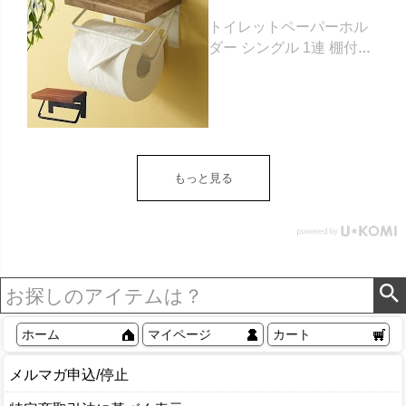
トイレットペーパーホル
ダー シングル 1連 棚付き
天然木 木製 アイアン 約
W 16cm D 11.5cm H
9.5cm ブラウン ベージュ
トイレットペーパー ホル
ダー 収納 DIY アンティー
ク ヴィンテージ ナチュラ
もっと見る
ル Sylph シルフ おしゃれ
北欧 リゾート 雑貨 インテ
リア アジアン [84302] ホ
ワイト
ホーム
マイページ
カート
メルマガ申込/停止