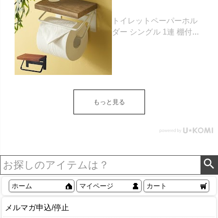
トイレットペーパーホル
ダー シングル 1連 棚付き
天然木 木製 アイアン 約
W 16cm D 11.5cm H
9.5cm ブラウン ベージュ
トイレットペーパー ホル
ダー 収納 DIY アンティー
ク ヴィンテージ ナチュラ
もっと見る
ル Sylph シルフ おしゃれ
北欧 リゾート 雑貨 インテ
リア アジアン [84302] ホ
ワイト
ホーム
マイページ
カート
メルマガ申込/停止