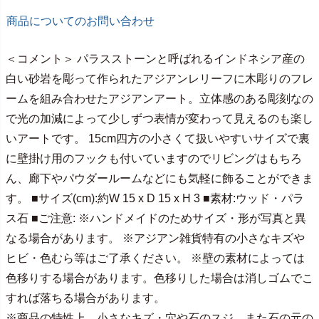
商品についてのお問い合わせ
＜コメント＞ パラスストーンと呼ばれるインドネシア産の
白い砂岩を彫って作られたアジアンレリーフに木彫りのフレ
ームを組み合わせたアジアンアート。立体感のある彫刻なの
で光の加減によって少しずつ表情が変わって見えるのも楽し
いアートです。 15cm四方の小さくて扱いやすいサイズで裏
に壁掛け用のフックも付いていますのでリビングはもちろ
ん、廊下やパウダールームなどにも気軽に飾ることができま
す。 ■サイズ(cm):約W 15 x D 15 x H 3 ■素材:ウッド・パラ
ス石 ■ご注意: ※ハンドメイドのためサイズ・形が写真と異
なる場合があります。 ※アジアン雑貨特有の小さなキズや
ヒビ・色むら等はご了承ください。 ※壁の素材によっては
色移りする場合があります。色移りした場合は消しゴムでこ
すれば落ちる場合があります。
※商品の特性上、小さなキズ・穴や石のスジ、また石の元の