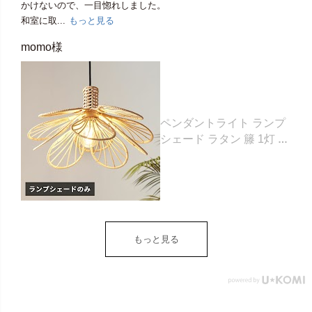
かけないので、一目惚れしました。
和室に取...
もっと見る
momo様
ペンダントライト ランプ
シェード ラタン 籐 1灯 口
金E26 60W LED 対応 約
W 43cm D 43cm H 25cm
ナチュラル 照明 照明器具
天井照明 シーリング ペン
ダント ライト ランプ オブ
ジェ フラワーモチーフ お
もっと見る
しゃれ 北欧 リゾート 雑貨
インテリア アジアン
[14148]