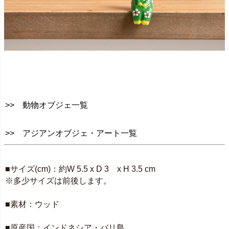
>> 動物オブジェ一覧
>> アジアンオブジェ・アート一覧
SPEC
■サイズ(cm)：約W 5.5 x D 3 x H 3.5 cm
※多少サイズは前後します。
■素材：ウッド
■原産国：インドネシア・バリ島