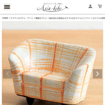
HOME
アジアンオブジェ・アート
動物オブジェ
組み合わせ自由なカラフルなオブジェとソファ♪
カラフルな模様