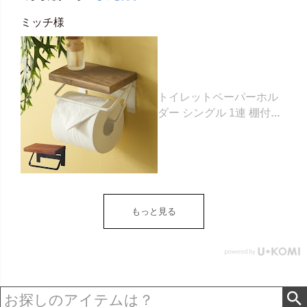
ミッチ様
トイレットペーパーホル
ダー シングル 1連 棚付き
天然木 木製 アイアン 約
W 16cm D 11.5cm H
9.5cm ブラウン ベージュ
トイレットペーパー ホル
ダー 収納 DIY アンティー
ク ヴィンテージ ナチュラ
もっと見る
ル Sylph シルフ おしゃれ
北欧 リゾート 雑貨 インテ
リア アジアン [84302] ホ
ワイト