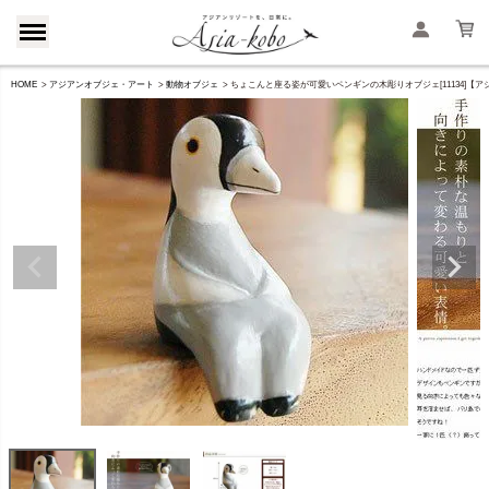
HOME
アジアンオブジェ・アート
動物オブジェ
ちょこんと座る姿が可愛いペンギンの木彫りオブジェ[11134]【