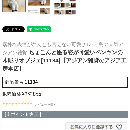
素朴な表情がなんとも言えない可愛さ♪バリ島の人気ア
ちょこんと座る姿が可愛いペンギンの
ジアン雑貨
木彫りオブジェ[11134]【アジアン雑貨のアジア工
房本店】
商品番号
11134
販売価格
¥
330
税込
レビューを書く
[
3
ポイント進呈 ]