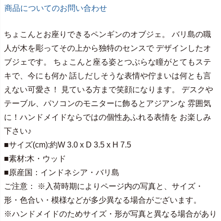
商品についてのお問い合わせ
ちょこんとお座りできるペンギンのオブジェ。 バリ島の職
人が木を彫ってその上から独特のセンスで デザインしたオ
ブジェです。 ちょこんと座る姿とつぶらな瞳がとてもステ
キで、今にも何か 話しだしそうな表情や佇まいは何とも言
えない可愛さ！ 見ている方まで笑顔になります。 デスクや
テーブル、パソコンのモニターに飾るとアジアンな 雰囲気
に！ハンドメイドならではの個性あふれる表情を お楽しみ
下さい♪
■サイズ(cm):約W 3.0 x D 3.5 x H 7.5
■素材:木・ウッド
■原産国：インドネシア・バリ島
ご注意： ※入荷時期によりページ内の写真と、サイズ・
形・色合い・模様などが多少異なる場合がございます。
※ハンドメイドのためサイズ・形が写真と異なる場合があり