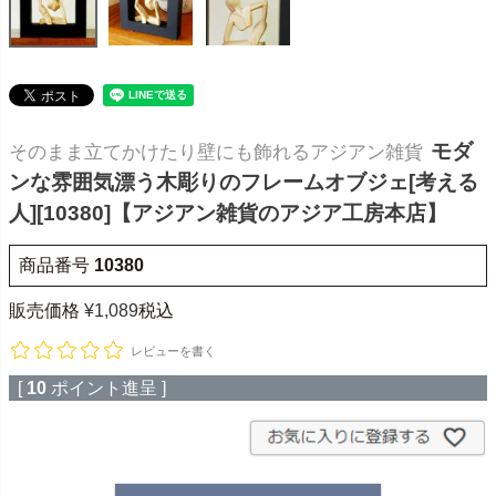
モダ
そのまま立てかけたり壁にも飾れるアジアン雑貨
ンな雰囲気漂う木彫りのフレームオブジェ[考える
人][10380]【アジアン雑貨のアジア工房本店】
商品番号
10380
販売価格
¥
1,089
税込
レビューを書く
[
10
ポイント進呈 ]