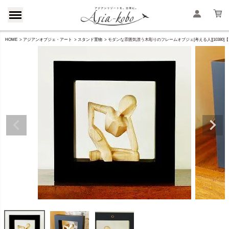
HOME
アジアンオブジェ・アート
スタンド置物
モダンな雰囲気漂う木彫りのフレームオブジェ[考える人][10380