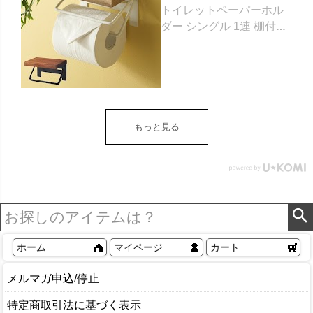
トイレットペーパーホル
ダー シングル 1連 棚付き
天然木 木製 アイアン 約
W 16cm D 11.5cm H
9.5cm ブラウン ベージュ
トイレットペーパー ホル
ダー 収納 DIY アンティー
ク ヴィンテージ ナチュラ
もっと見る
ル Sylph シルフ おしゃれ
北欧 リゾート 雑貨 インテ
リア アジアン [84302] ホ
ワイト
ホーム
マイページ
カート
メルマガ申込/停止
特定商取引法に基づく表示