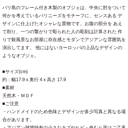
バリ島のフレーム付き木製のオブジェは、中央に肘をついて
何かを考えているバリニーズをモチーフに、センスある デ
ザインに仕上げたオシャレな置物です。お腹の部分を あえ
て削り、一つの繋がりで彫られた人の彫刻は計算された 作
りで殺風景なお部屋に存在感とモダンでアジアンな雰囲気を
演出してます。 他にはないヨーロッパの上品なデザインの
ようなオブジェ。
■サイズ(cm)
約：幅17.9 x 奥行 4 x 高さ 17.9
■素材
天然木・ＭＤＦ
■ご注意
・ハンドメイドのため色味とデザインが多少写真と異なる場
合があります。
・アジアン雑貨特有の小さなキズやヒビ・色むら等はご了承