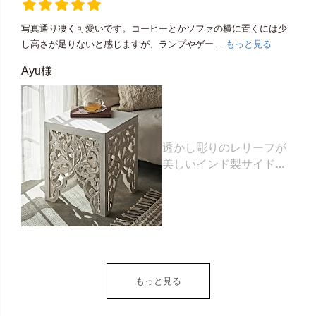
写真通り凄く可愛いです。コーヒーとかソファの横に置くには少
し高さが足りないと感じますが、ランプやゲー...
もっと見る
Ayu様
透かし彫りのレリーフが
美しいインド製サイドテ
ーブル 約35×35×高さ
42cm [34578]
もっと見る