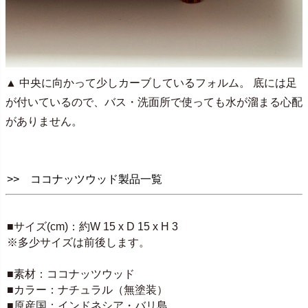
▲ 中央に向かって少しカーブしているフォルム。 底には足
が付いているので、バス・洗面所で使っても水が溜まる心配
がありません。
>> ココナッツウッド製品一覧
SPEC
■サイズ(cm)：約W 15 x D 15 x H 3
※多少サイズは前後します。
■素材：ココナッツウッド
■カラー：ナチュラル（無塗装）
■原産国：インドネシア・バリ島