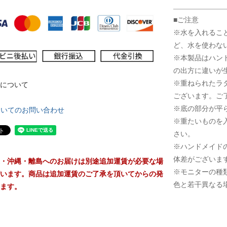
■ご注意
※水を入れるこ
ど、水を使わな
※本製品はハン
の出方に違いが
※重ねられたラ
について
ございます。ご
※底の部分が平
ついてのお問い合わせ
※重たいものを
さい。
※ハンドメイド
体差がございま
・沖縄・離島へのお届けは別途追加運賃が必要な場
※モニターの種
います。商品は追加運賃のご了承を頂いてからの発
色と若干異なる
ます。