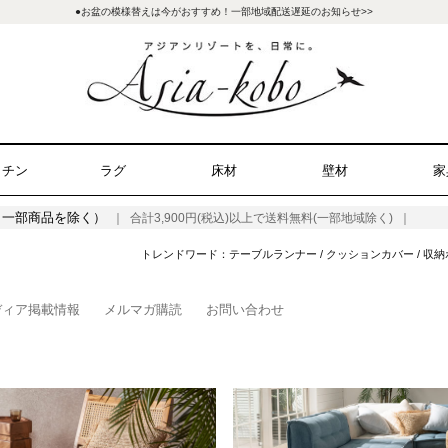
●お盆の模様替えは今がおすすめ！一部地域配送遅延のお知らせ>>
ッチン
ラグ
床材
壁材
家
（一部商品を除く）
｜ 合計3,900円(税込)以上で送料無料(一部地域除く) ｜
トレンドワード：
テーブルランナー
/
クッションカバー
/
収納
ディア掲載情報
メルマガ購読
お問い合わせ