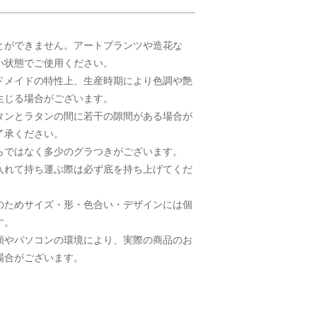
とができません。アートプランツや造花な
い状態でご使用ください。
ドメイドの特性上、生産時期により色調や艶
生じる場合がございます。
タンとラタンの間に若干の隙間がある場合が
了承ください。
らではなく多少のグラつきがございます。
入れて持ち運ぶ際は必ず底を持ち上げてくだ
のためサイズ・形・色合い・デザインには個
す。
類やパソコンの環境により、実際の商品のお
場合がございます。