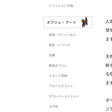
ファッション小物
人
登
絵画・アートパネル
ま
彫刻・レリーフ
石像
天
鉢
動物オブジェ
る
スタンド置物
ま
フルーツオブジェ
デコレーショントレー
ダ
その他
ジ