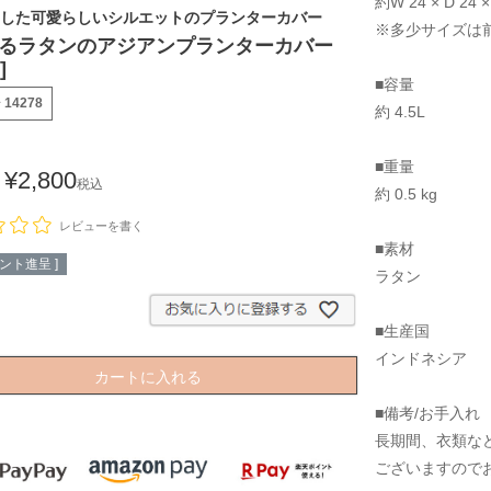
約W 24 × D 24 ×
した可愛らしいシルエットのプランターカバー
※多少サイズは
るラタンのアジアンプランターカバー
]
■容量
号
14278
約 4.5L
■重量
¥
2,800
税込
約 0.5 kg
レビューを書く
■素材
ント進呈 ]
ラタン
■生産国
インドネシア
カートに入れる
■備考/お手入れ
長期間、衣類な
ございますので