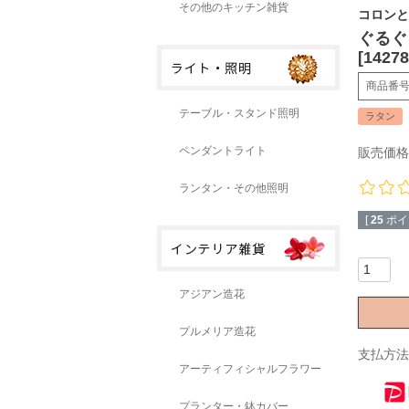
その他のキッチン雑貨
コロンと
ぐるぐ
[14278
商品番
テーブル・スタンド照明
ラタン
ペンダントライト
販売価格
ランタン・その他照明
[
25
ポイ
アジアン造花
プルメリア造花
支払方法
アーティフィシャルフラワー
プランター・鉢カバー