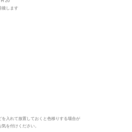
 H 20
前後します
どを入れて放置しておくと色移りする場合が
お気を付けください。