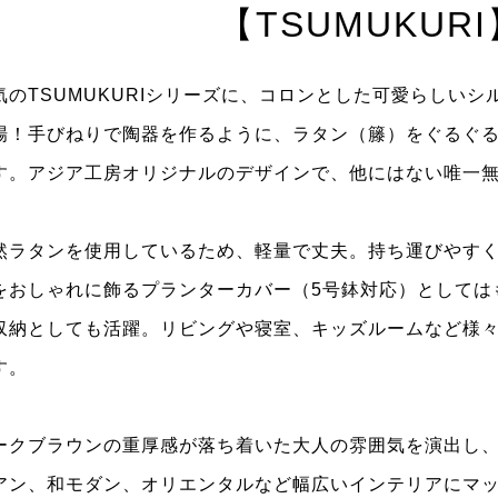
【TSUMUKURI
気のTSUMUKURIシリーズに、コロンとした可愛らしい
場！手びねりで陶器を作るように、ラタン（籐）をぐるぐ
す。アジア工房オリジナルのデザインで、他にはない唯一
然ラタンを使用しているため、軽量で丈夫。持ち運びやす
をおしゃれに飾るプランターカバー（5号鉢対応）としては
収納としても活躍。リビングや寝室、キッズルームなど様
す。
ークブラウンの重厚感が落ち着いた大人の雰囲気を演出し
アン、和モダン、オリエンタルなど幅広いインテリアにマ