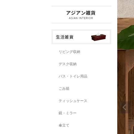
リビング収納
デスク収納
バス・トイレ用品
ごみ箱
ティッシュケース
鏡・ミラー
傘立て