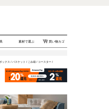
具
素材で選ぶ
買い物カゴ
ボックス
/
バスケット
/
ごみ箱
/
コースター
/