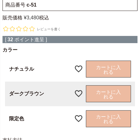
商品番号
c-51
販売価格
¥
3,480
税込
レビューを書く
[
32
ポイント進呈 ]
カラー
カートに入
ナチュラル
れる
カートに入
ダークブラウン
れる
カートに入
限定色
れる