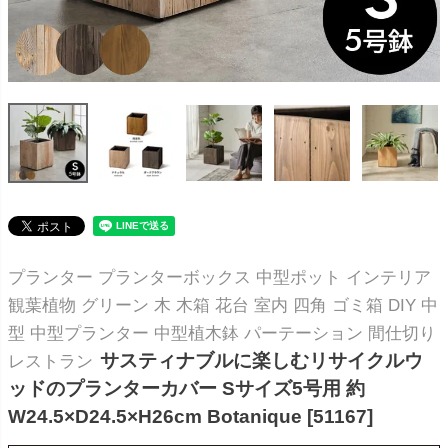
プランター プランターボックス 中型ポット インテリア
観葉植物 グリーン 木 木箱 花台 室内 四角 ゴミ箱 DIY 中
型 中型プランター 中型植木鉢 パーテーション 間仕切り
サスティナブルに楽しむリサイクルウ
レストラン
ッドのプランターカバー Sサイズ5号用 約
W24.5×D24.5×H26cm Botanique [51167]