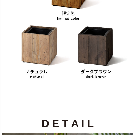
D E T A I L