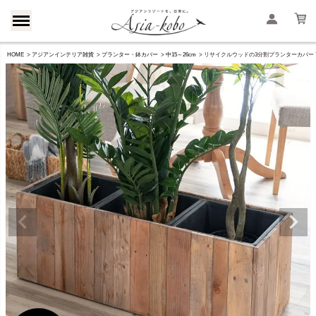
HOME
アジアンインテリア雑貨
プランター・鉢カバー
中15～26cm
リサイクルウッドの3分割プランターカバー 7号鉢×