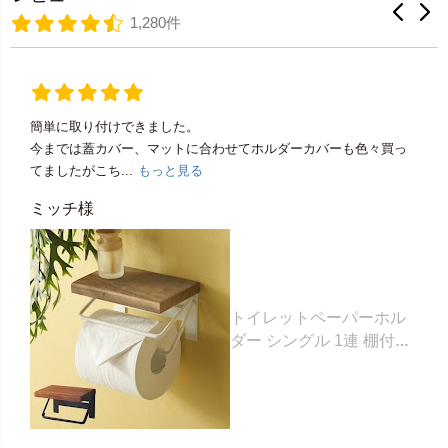
1,280件
簡単に取り付けできました。
今までは蓋カバー、マットに合わせてホルダーカバーも色々買っ
てましたがこち...
もっと見る
ミッチ様
トイレットペーパーホル
ダー シングル 1連 棚付き
天然木 木製 アイアン 約
W 16cm D 11.5cm H
9.5cm ブラウン ベージュ
トイレットペーパー ホル