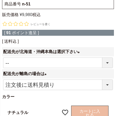
商品番号
n-51
販売価格
¥
9,980
税込
レビューを書く
[
91
ポイント進呈 ]
送料込
配送先が北海道・沖縄本島は選択下さい
(
必
配送先が離島の場合は
須
)
(
必
カラー
須
)
カートに入
ナチュラル
れる