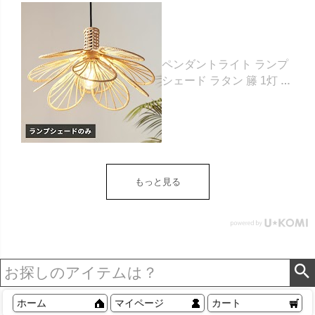
ペンダントライト ランプ
シェード ラタン 籐 1灯 口
金E26 60W LED 対応 約
W 43cm D 43cm H 25cm
ナチュラル 照明 照明器具
天井照明 シーリング ペン
ダント ライト ランプ オブ
ジェ フラワーモチーフ お
もっと見る
しゃれ 北欧 リゾート 雑貨
インテリア アジアン
[14148]
ホーム
マイページ
カート