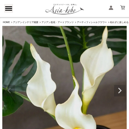
HOME
アジアンインテリア雑貨
アジアン造花・アートプランツ
アーティフィシャルフラワー
枯れずに楽しめるカ