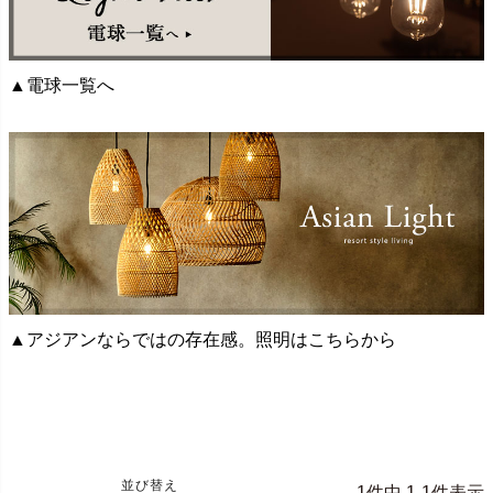
▲電球一覧へ
▲アジアンならではの存在感。照明はこちらから
並び替え
1
件中
1
-
1
件表示