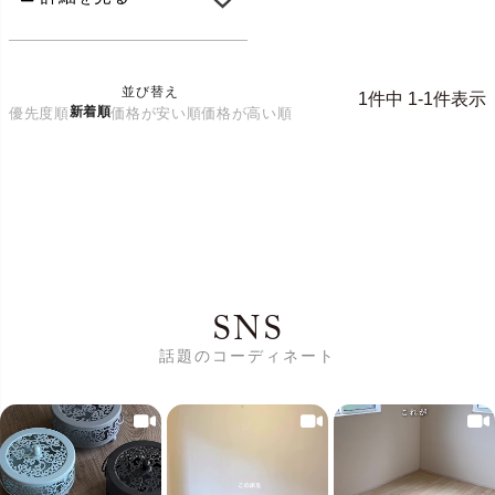
並び替え
1
件中
1
-
1
件表示
新着順
優先度順
価格が安い順
価格が高い順
SNS
話題のコーディネート