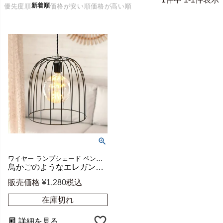
新着順
優先度順
価格が安い順
価格が高い順
ワイヤー ランプシェード ペンダントライト モダン ブラック
鳥かごのようなエレガントなワイヤーランプシェード ツリガネ E26 約直径26cm [66903]
販売価格
¥
1,280
税込
在庫切れ
詳細を見る