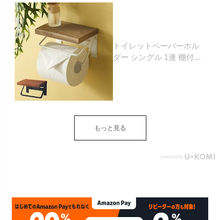
トイレットペーパーホル
ダー シングル 1連 棚付き
天然木 木製 アイアン 約
W 16cm D 11.5cm H
9.5cm ブラウン ベージュ
トイレットペーパー ホル
ダー 収納 DIY アンティー
ク ヴィンテージ ナチュラ
もっと見る
ル Sylph シルフ おしゃれ
北欧 リゾート 雑貨 インテ
リア アジアン [84302] ホ
ワイト