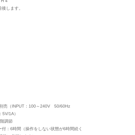
 H 4
前後します。
売（INPUT：100～240V 50/60Hz
：5V/1A）
段階調節
ー付：6時間（操作をしない状態が6時間続く