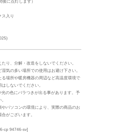
時間後に点灯します）
クス入り
25)
えたり、分解・改造をしないでください。
ど湿気の多い場所での使用はお避け下さい。
たる場所や暖房機器の周辺など高温度環境で
用はしないでください。
さや光の色にバラつきが出る事があります。予
い。
類やパソコンの環境により、実際の商品のお
場合がございます。
cp 94746-sv]