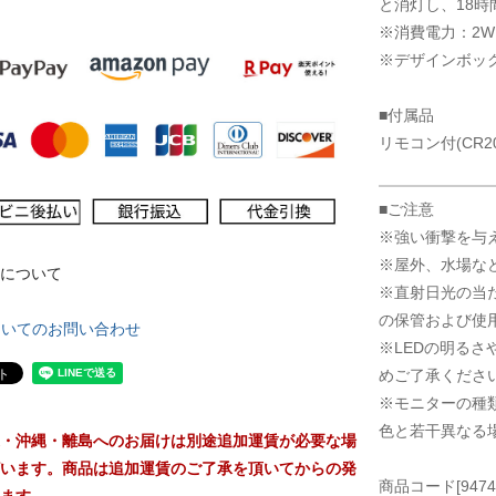
と消灯し、18
※消費電力：2W
※デザインボッ
■付属品
リモコン付(CR20
■ご注意
※強い衝撃を与
※屋外、水場な
について
※直射日光の当
の保管および使
ついてのお問い合わせ
※LEDの明る
めご了承くださ
※モニターの種
色と若干異なる
・沖縄・離島へのお届けは別途追加運賃が必要な場
います。商品は追加運賃のご了承を頂いてからの発
商品コード[94746-