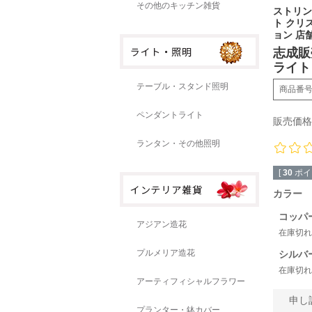
その他のキッチン雑貨
ストリン
ト クリ
ョン 店
志成販
ライト 
テーブル・スタンド照明
商品番
ペンダントライト
販売価格
ランタン・その他照明
[
30
ポイ
カラー
コッパ
アジアン造花
在庫切れ
プルメリア造花
シルバ
在庫切れ
アーティフィシャルフラワー
申し
プランター・鉢カバー