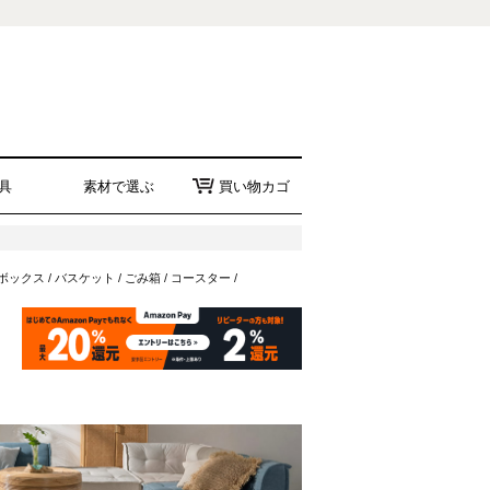
具
素材で選ぶ
買い物カゴ
ボックス
/
バスケット
/
ごみ箱
/
コースター
/