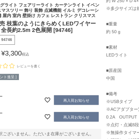
約 W 250 × D 4×
グライト フェアリーライト カーテンライト イベン
※多少サイズは
スマスツリー 飾り 装飾 点滅機能 イルミ デコレーシ
舗 屋内 室内 壁掛け カフェ レストラン クリスマス
売 枝葉のようにきらめくLEDワイヤー
■重量
全長約2.5m 2色展開 [94746]
約 50 g
号
94746
■素材
¥
3,300
税込
LEDライト
レビューを書く
■原産国
ント進呈 ]
中国
■備考
ー
再入荷お知らせ
※USBタイプ
※ACアダプター別
ー
0.2A OUTPUT
再入荷お知らせ
※点灯・点滅8
※無操作タイマ
訳ございません。ただいま在庫がございません。