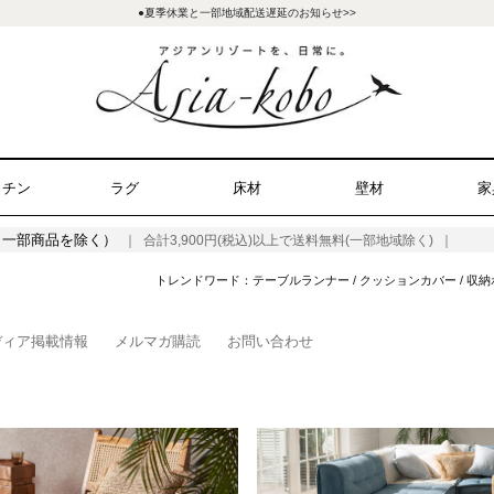
●夏季休業と一部地域配送遅延のお知らせ>>
ッチン
ラグ
床材
壁材
家
（一部商品を除く）
｜ 合計3,900円(税込)以上で送料無料(一部地域除く) ｜
トレンドワード：
テーブルランナー
/
クッションカバー
/
収納
ディア掲載情報
メルマガ購読
お問い合わせ