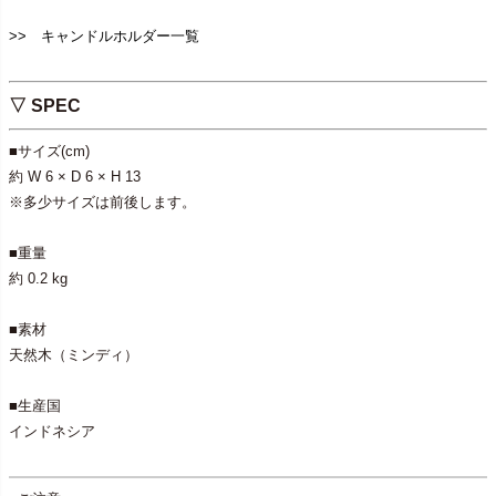
>> キャンドルホルダー一覧
▽ SPEC
■サイズ(cm)
約 W 6 × D 6 × H 13
※多少サイズは前後します。
■重量
約 0.2 kg
■素材
天然木（ミンディ）
■生産国
インドネシア