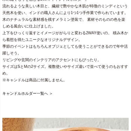
流れるような美しい木目と、繊細で艶やかな木肌が特徴のミンディという
天然木を使い、インドの職人さんにより1つ1つ手作業で作られています。
木のナチュラルな素材感を残すメラミン塗装で、 素材そのものの色を楽
しめる風合いに仕上げました。
上下をひっくり返すとイメージががらりと変わる2WAY使いの、 積み木か
ら着想を得たユニークなオリジナルデザイン。
季節のイベントはもちろんオブジェとしても使うことができるので年中活
躍しそう。
リビングや玄関のインテリアのアクセントにもぴったり。
サイズは
S
とMの2サイズ。複数使いやサイズ違いで並べて使うのもおすす
め。
※キャンドルは商品に付属しません。
キャンドルホルダー一覧へ ＞