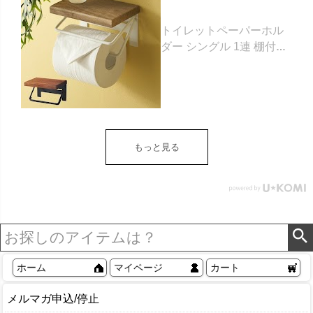
トイレットペーパーホル
ダー シングル 1連 棚付き
天然木 木製 アイアン 約
W 16cm D 11.5cm H
9.5cm ブラウン ベージュ
トイレットペーパー ホル
ダー 収納 DIY アンティー
ク ヴィンテージ ナチュラ
もっと見る
ル Sylph シルフ おしゃれ
北欧 リゾート 雑貨 インテ
リア アジアン [84302] ホ
ワイト
ホーム
マイページ
カート
メルマガ申込/停止