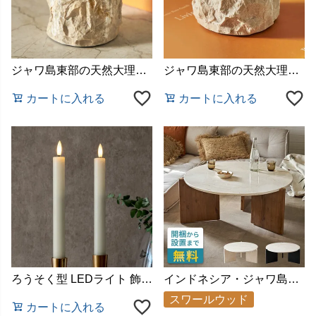
ジャワ島東部の天然大理石の塊を熟練した職人が、ひとつひとつ丁寧に彫って仕上げたキャンドルホルダー
ジャワ島東部の天然大理石の塊を熟練した職人が、ひとつひとつ丁寧に彫って仕上げたキャンドルホルダー
カートに入れる
カートに入れる
ろうそく型 LEDライト 飾り パラフィン リアル 乾電池 イルミ デコレーション 屋内 室内 クリスマスツリー 照明 ハロウィン ギフト プレゼント
インドネシア・ジャワ島産の天然大理石とモンキーポッド（スワールウッド）を贅沢に使用、洗練されたデザインの丸いローテーブル
スワールウッド
カートに入れる