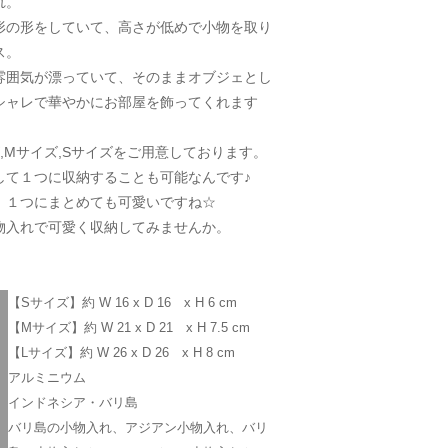
れ。
形の形をしていて、高さが低めで小物を取り
ス。
雰囲気が漂っていて、そのままオブジェとし
シャレで華やかにお部屋を飾ってくれます
,Mサイズ,Sサイズをご用意しております。
して１つに収納することも可能なんです♪
、１つにまとめても可愛いですね☆
物入れで可愛く収納してみませんか。
【Sサイズ】約 W 16 x D 16 x H 6 cm
【Mサイズ】約 W 21 x D 21 x H 7.5 cm
【Lサイズ】約 W 26 x D 26 x H 8 cm
アルミニウム
インドネシア・バリ島
バリ島の小物入れ、アジアン小物入れ、バリ