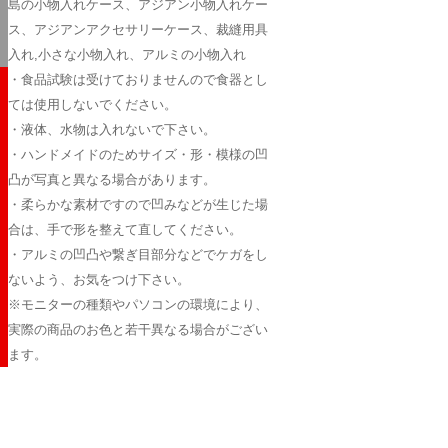
島の小物入れケース、アジアン小物入れケー
ス、アジアンアクセサリーケース、裁縫用具
入れ,小さな小物入れ、アルミの小物入れ
・食品試験は受けておりませんので食器とし
ては使用しないでください。
・液体、水物は入れないで下さい。
・ハンドメイドのためサイズ・形・模様の凹
凸が写真と異なる場合があります。
・柔らかな素材ですので凹みなどが生じた場
合は、手で形を整えて直してください。
・アルミの凹凸や繋ぎ目部分などでケガをし
ないよう、お気をつけ下さい。
※モニターの種類やパソコンの環境により、
実際の商品のお色と若干異なる場合がござい
ます。