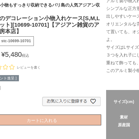
アルミ製小物入
小物もすっきり収納できるバリ島の人気アジアン収
シンプルな正方
出しやすいケー
のデコレーション小物入れケース[S,M,L
オリエンタルな
ト][10699-10701]【アジアン雑貨のア
房本店】
て置いても、オ
よ。
号
stc-10699-10701
サイズはLサイズ
¥
5,480
３つを入れ子に
税込
重ねて飾っても
レビューを書く
このアルミ製小
ント進呈 ]
サイズ(cm)
素材
カートに入れる
原産国