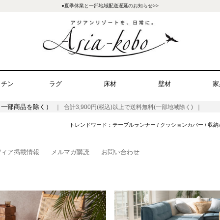
●夏季休業と一部地域配送遅延のお知らせ>>
ッチン
ラグ
床材
壁材
家
（一部商品を除く）
｜ 合計3,900円(税込)以上で送料無料(一部地域除く) ｜
トレンドワード：
テーブルランナー
/
クッションカバー
/
収納
ディア掲載情報
メルマガ購読
お問い合わせ