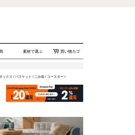
具
素材で選ぶ
買い物カゴ
ボックス
/
バスケット
/
ごみ箱
/
コースター
/