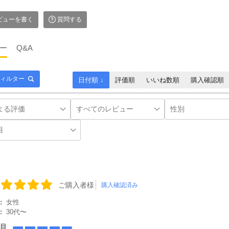
ビューを書く
質問する
ー
Q&A
ィルター
日付順 ↓
評価順
いいね数順
購入確認順
ご購入者様
購入確認済み
:
女性
:
30代〜
た目