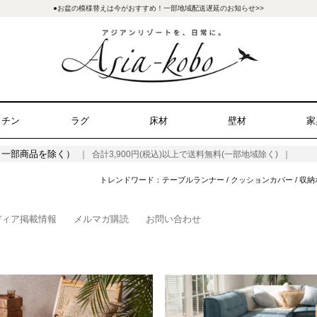
●お盆の模様替えは今がおすすめ！一部地域配送遅延のお知らせ>>
ッチン
ラグ
床材
壁材
家
（一部商品を除く）
｜ 合計3,900円(税込)以上で送料無料(一部地域除く) ｜
トレンドワード：
テーブルランナー
/
クッションカバー
/
収納
ディア掲載情報
メルマガ購読
お問い合わせ