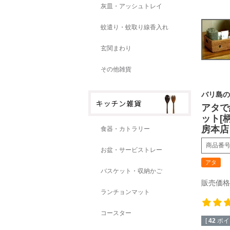
灰皿・アッシュトレイ
蚊遣り・蚊取り線香入れ
玄関まわり
その他雑貨
バリ島の
アタで
ット[
房本店
食器・カトラリー
商品番
お盆・サービストレー
アタ
バスケット・収納かご
販売価格
ランチョンマット
コースター
[
42
ポイ