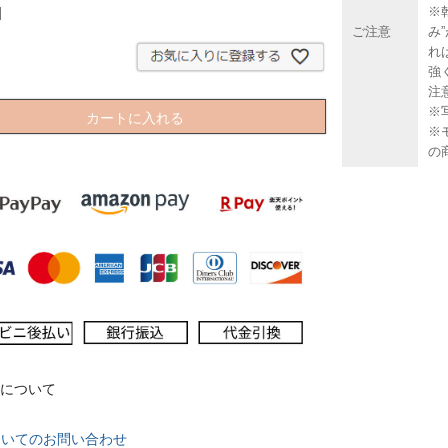
※
ご注意
み
れ
強
注
※
カートに入れる
※
の
について
ついてのお問い合わせ