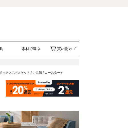
具
素材で選ぶ
買い物カゴ
ボックス
/
バスケット
/
ごみ箱
/
コースター
/