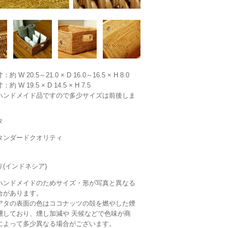
：約 W 20.5～21.0 × D 16.0～16.5 × H 8.0
：約 W 19.5 × D 14.5 × H 7.5
ハンドメイド品ですので多少サイズは前後しま
。
タ
タンダードクオリティ
リ(インドネシア)
ハンドメイドのためサイズ・形が写真と異なる
合があります。
アタの表面の色はココナッツの殻を燃やした煙
燻しており、燻し加減や 天候などで色味が商
によって多少異なる場合がございます。