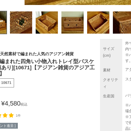
外寸
サイズ
内寸
天然素材で編まれた人気のアジアン雑貨
※
(cm)
す
編まれた四角い小物入れトレイ型バスケ
柄あり][10671]【アジアン雑貨のアジア工
ア
素材
】
ス
クオリテ
号
10671
ィ
バ
生産国
¥
4,580
税込
※
場
1件
※
で
ント進呈 ]
品