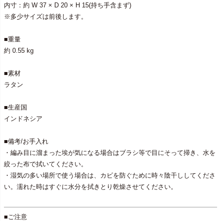
内寸：約 W 37 × D 20 × H 15(持ち手含まず)
※多少サイズは前後します。
■重量
約 0.55 kg
■素材
ラタン
■生産国
インドネシア
■備考/お手入れ
・編み目に溜まった埃が気になる場合はブラシ等で目にそって掃き、水を
絞った布で拭いてください。
・湿気の多い場所で使う場合は、カビを防ぐために時々陰干ししてくださ
い。濡れた時はすぐに水分を拭きとり乾燥させてください。
■ご注意