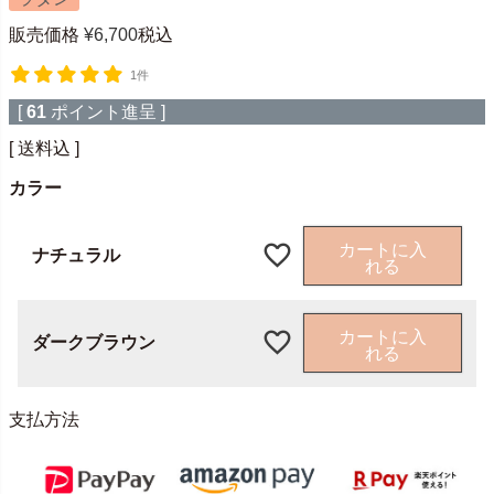
販売価格
¥
6,700
税込
1件
[
61
ポイント進呈 ]
送料込
カラー
カートに入
ナチュラル
れる
カートに入
ダークブラウン
れる
支払方法