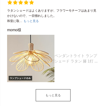
ラタンシェードはよくありますが、フラワーモチーフはあまり見
かけないので、一目惚れしました。
和室に取...
もっと見る
momo様
ペンダントライト ランプ
シェード ラタン 籐 1灯 口
金E26 60W LED 対応 約
W 43cm D 43cm H 25cm
ナチュラル 照明 照明器具
天井照明 シーリング ペン
ダント ライト ランプ オブ
ジェ フラワーモチーフ お
もっと見る
しゃれ 北欧 リゾート 雑貨
インテリア アジアン