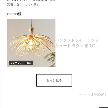
和室に取...
もっと見る
momo様
ペンダントライト ランプ
シェード ラタン 籐 1灯 口
金E26 60W LED 対応 約
W 43cm D 43cm H 25cm
ナチュラル 照明 照明器具
天井照明 シーリング ペン
ダント ライト ランプ オブ
ジェ フラワーモチーフ お
もっと見る
しゃれ 北欧 リゾート 雑貨
インテリア アジアン
[14148]