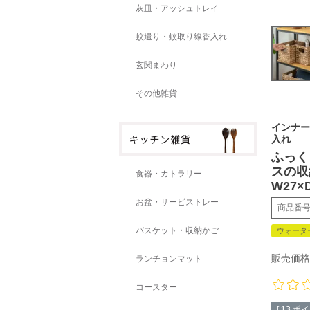
灰皿・アッシュトレイ
蚊遣り・蚊取り線香入れ
玄関まわり
その他雑貨
インナー
入れ
ふっく
スの収
食器・カトラリー
W27×D
お盆・サービストレー
商品番
バスケット・収納かご
ウォータ
販売価格
ランチョンマット
コースター
[
13
ポイ