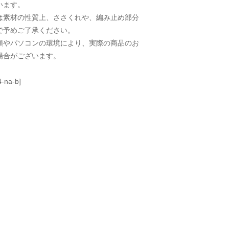
います。
は素材の性質上、ささくれや、編み止め部分
で予めご了承ください。
類やパソコンの環境により、実際の商品のお
場合がございます。
-na-b]