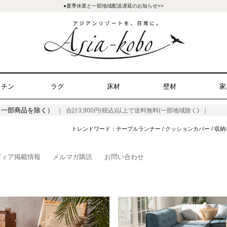
●夏季休業と一部地域配送遅延のお知らせ>>
ッチン
ラグ
床材
壁材
家
（一部商品を除く）
｜ 合計3,900円(税込)以上で送料無料(一部地域除く) ｜
トレンドワード：
テーブルランナー
/
クッションカバー
/
収納
ディア掲載情報
メルマガ購読
お問い合わせ