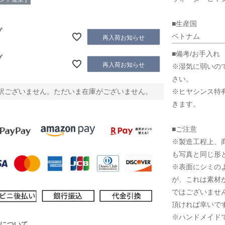
■生産国
プ
ベトナム
再入荷お知らせ
■備考/お手入れ
プ
再入荷お知らせ
※湿気に弱いの
さい。
※ヒヤシンス特
訳ございません。ただいま在庫がございません。
きます。
■ご注意
※製造工程上、
も写真と同じ形
※表面にシミの
が、これは素材
ではございませ
頂ければ幸いで
※ハンドメイド
について