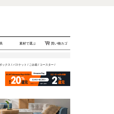
具
素材で選ぶ
買い物カゴ
ボックス
/
バスケット
/
ごみ箱
/
コースター
/