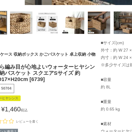
■サイズ(cm)
外寸：約 W 27 × D
ケース 収納ボックス かごバスケット 卓上収納 小物
内寸：約 W 24 × D
※多少サイズは
ら編み目が心地よいウォーターヒヤシン
納バスケット スクエアSサイズ 約
17×H20cm [6739]
■容量
約 8L
号
50704
ーヒヤシンス
■重量
¥
1,460
約 0.65 kg
税込
レビューを書く
■素材
ウォーターヒヤ
ント進呈 ]