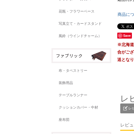
花瓶・フラワーベース
商品に
写真立て・カードスタンド
Save
風鈴（ウインドチャーム）
※北海道
合がござ
送となり
布・タペストリー
装飾用品
テーブルランナー
レ
クッションカバー・中材
レ
座布団
レビュ