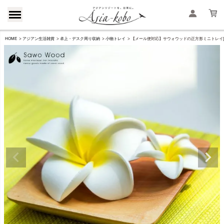
HOME
アジアン生活雑貨
卓上・デスク周り収納
小物トレイ
【メール便対応】サウォウッドの正方形ミニトレイ[1