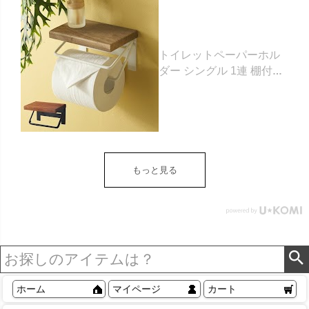
トイレットペーパーホル
ダー シングル 1連 棚付き
天然木 木製 アイアン 約
W 16cm D 11.5cm H
9.5cm ブラウン ベージュ
トイレットペーパー ホル
ダー 収納 DIY アンティー
ク ヴィンテージ ナチュラ
もっと見る
ル Sylph シルフ おしゃれ
北欧 リゾート 雑貨 インテ
リア アジアン [84302] ホ
ワイト
ホーム
マイページ
カート