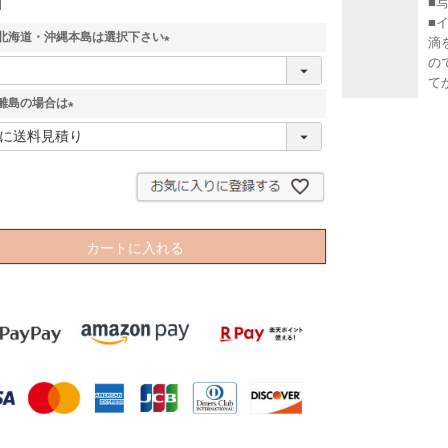
■
■
北海道・沖縄本島は選択下さい
滴
の
(
て
必
離島の場合は
須
)
(
必
須
)
カートに入れる