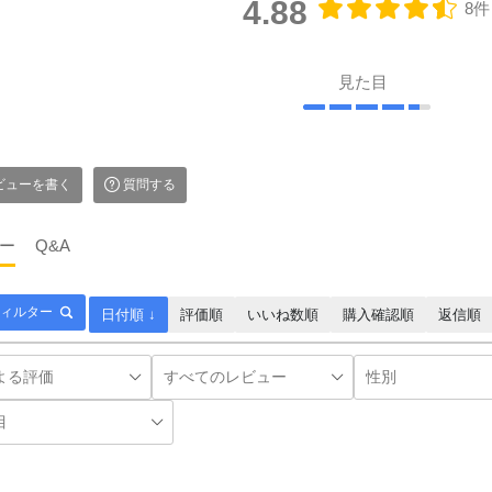
4.88
8件
見た目
ビューを書く
質問する
ー
Q&A
ィルター
日付順 ↓
評価順
いいね数順
購入確認順
返信順