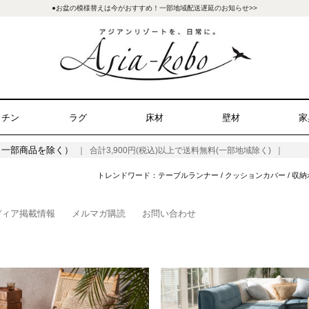
●お盆の模様替えは今がおすすめ！一部地域配送遅延のお知らせ>>
ッチン
ラグ
床材
壁材
家
（一部商品を除く）
｜ 合計3,900円(税込)以上で送料無料(一部地域除く) ｜
トレンドワード：
テーブルランナー
/
クッションカバー
/
収納
ディア掲載情報
メルマガ購読
お問い合わせ