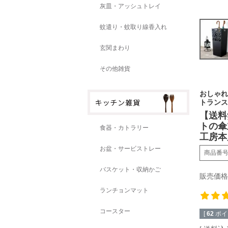
灰皿・アッシュトレイ
蚊遣り・蚊取り線香入れ
玄関まわり
その他雑貨
おしゃれ
トランス
【送料
トの傘
食器・カトラリー
工房本
お盆・サービストレー
商品番
バスケット・収納かご
販売価格
ランチョンマット
コースター
[
62
ポイ