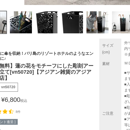
外寸
サイズ
内寸
(cm)
に傘を収納！バリ島のリゾートホテルのようなエン
※
に♪
Ｍ
素材
無料】蓮の花をモチーフにした彫刻アー
立て[vn50720]【アジアン雑貨のアジア
■
店】
ま
■
号
vn50720
ま
■
¥
6,800
税込
ざ
■
8件
ご注意
が
■
ント進呈 ]
等