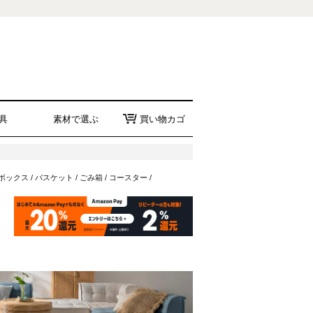
具
素材で選ぶ
買い物カゴ
ボックス
/
バスケット
/
ごみ箱
/
コースター
/