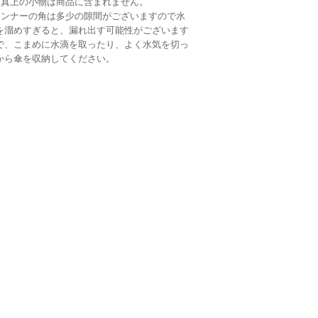
写真上の小物は商品に含まれません。
インナーの角は多少の隙間がございますので水
を溜めすぎると、漏れ出す可能性がございます
で、こまめに水滴を取ったり、よく水気を切っ
から傘を収納してください。