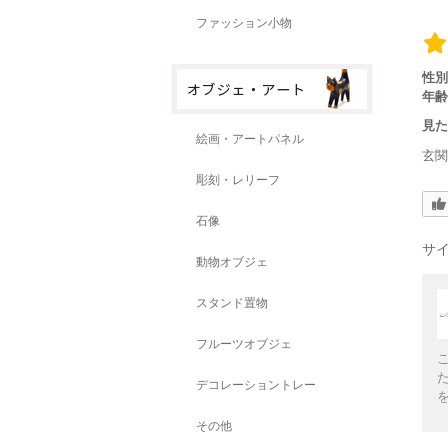
ファッション小物
性別
年齢
見
絵画・アートパネル
玄
彫刻・レリーフ
石像
サ
動物オブジェ
スタンド置物
フルーツオブジェ
デコレーショントレー
その他