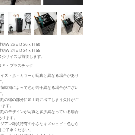
約W 26 x D 26 x H 60
約W 24 x D 24 x H 55
多少サイズは前後します。
ＤＦ・プラスチック
サイズ・形・カラーが写真と異なる場合があり
す。
入荷時期によって色が若干異なる場合がござい
す。
彫刻の端の部分に加工時に出てしまう欠けがご
います。
彫刻のデザインが写真と多少異なっている場合
あります。
アジアン雑貨特有の小さなキズやヒビ・色むら
はご了承ください。