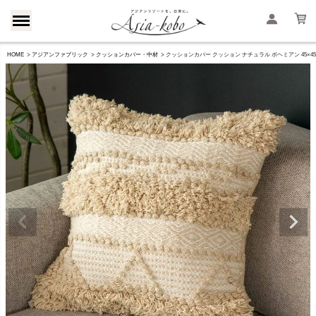
HOME
アジアンファブリック
クッションカバー・中材
クッションカバー クッション ナチュラル ボヘミアン 45×45c