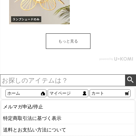
金E26 60W LED 対応 約
W 43cm D 43cm H 25cm
ナチュラル 照明 照明器具
天井照明 シーリング ペン
ダント ライト ランプ オブ
ジェ フラワーモチーフ お
もっと見る
しゃれ 北欧 リゾート 雑貨
インテリア アジアン
[14148]
ホーム
マイページ
カート
メルマガ申込/停止
特定商取引法に基づく表示
送料とお支払い方法について