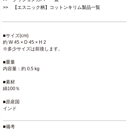
>> 【エスニック柄】コットンキリム製品一覧
SPEC
■サイズ(cm)
約 W 45 × D 45 × H 2
※多少サイズは前後します。
■重量
内容量：約 0.5 kg
■素材
綿100％
■原産国
インド
■備考