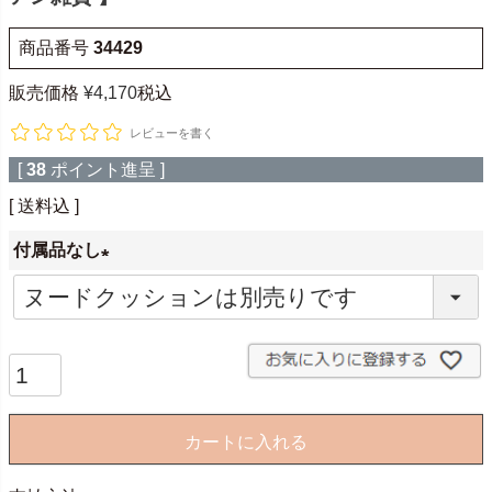
商品番号
34429
販売価格
¥
4,170
税込
レビューを書く
[
38
ポイント進呈 ]
送料込
付属品なし
(
必
須
)
カートに入れる