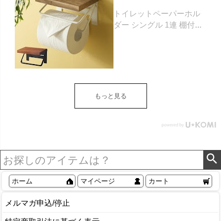
トイレットペーパーホル
ダー シングル 1連 棚付き
天然木 木製 アイアン 約
W 16cm D 11.5cm H
9.5cm ブラウン ベージュ
トイレットペーパー ホル
ダー 収納 DIY アンティー
ク ヴィンテージ ナチュラ
もっと見る
ル Sylph シルフ おしゃれ
北欧 リゾート 雑貨 インテ
リア アジアン [84302] ホ
ワイト
ホーム
マイページ
カート
メルマガ申込/停止