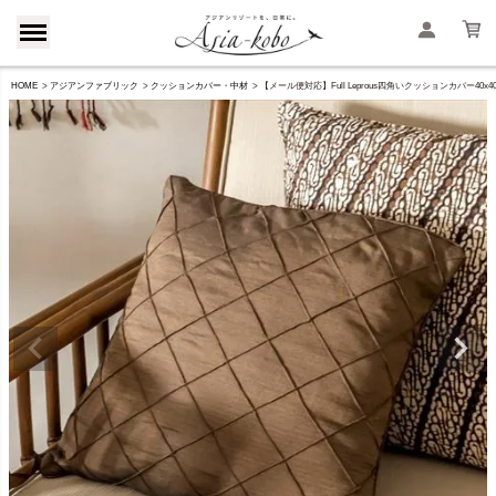
HOME
アジアンファブリック
クッションカバー・中材
【メール便対応】Full Leprous四角いクッションカバー40x