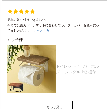
簡単に取り付けできました。
今までは蓋カバー、マットに合わせてホルダーカバーも色々買っ
てましたがこち...
もっと見る
ミッチ様
トイレットペーパーホル
ダー シングル 1連 棚付き
天然木 木製 アイアン 約
W 16cm D 11.5cm H
9.5cm ブラウン ベージュ
トイレットペーパー ホル
ダー 収納 DIY アンティー
ク ヴィンテージ ナチュラ
もっと見る