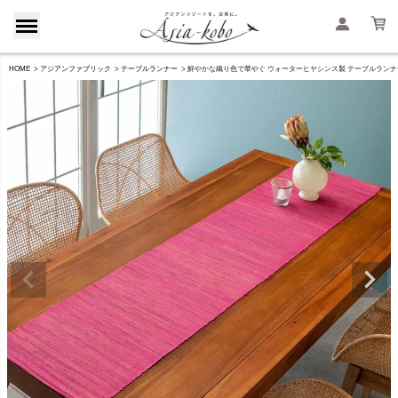
HOME
アジアンファブリック
テーブルランナー
鮮やかな織り色で華やぐ ウォーターヒヤシンス製 テーブルランナー 約W15