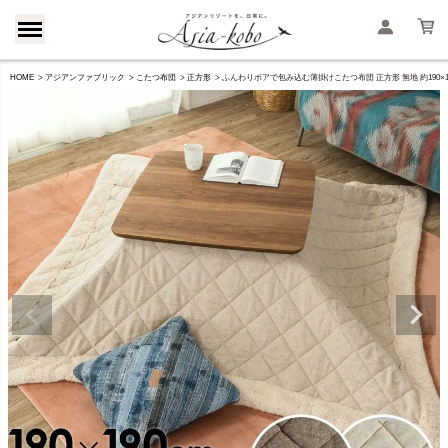
HOME
アジアンファブリック
こたつ布団
正方形
ふんわりボアで包み込む薄掛けこたつ布団 正方形 無地 約190×190cm