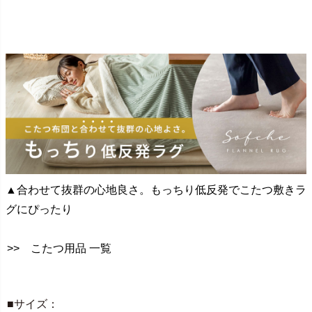
▲合わせて抜群の心地良さ。もっちり低反発でこたつ敷きラ
グにぴったり
>> こたつ用品 一覧
SPEC
■サイズ：