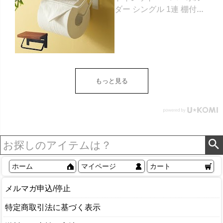
ダー シングル 1連 棚付き
天然木 木製 アイアン 約
W 16cm D 11.5cm H
9.5cm ブラウン ベージュ
トイレットペーパー ホル
ダー 収納 DIY アンティー
ク ヴィンテージ ナチュラ
もっと見る
ル Sylph シルフ おしゃれ
北欧 リゾート 雑貨 インテ
リア アジアン [84302] ホ
ワイト
ホーム
マイページ
カート
メルマガ申込/停止
特定商取引法に基づく表示