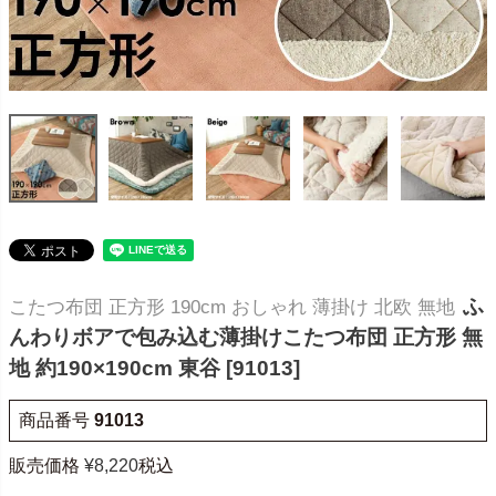
ふ
こたつ布団 正方形 190cm おしゃれ 薄掛け 北欧 無地
んわりボアで包み込む薄掛けこたつ布団 正方形 無
地 約190×190cm 東谷 [91013]
商品番号
91013
販売価格
¥
8,220
税込