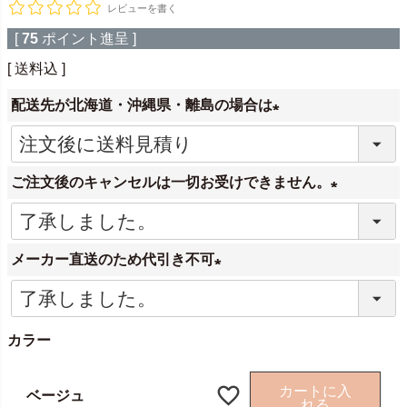
レビューを書く
[
75
ポイント進呈 ]
送料込
配送先が北海道・沖縄県・離島の場合は
(
必
ご注文後のキャンセルは一切お受けできません。
須
)
(
必
メーカー直送のため代引き不可
須
)
(
必
カラー
須
)
カートに入
ベージュ
れる